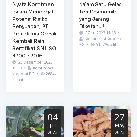
Nyata Komitmen
dalam Satu Gelas
dalam Mencegah
Teh Chamomile
Potensi Risiko
yang Jarang
Penyuapan, PT
Diketahui!
07 Juli 2023 11:18
/
Petrokimia Gresik
Komunikasi Korporat
Kembali Raih
PG
/
51079
x dilihat
Sertifikat SNI ISO
37001: 2016
25 Desember 2023
15:39
/
Komunikasi
Korporat PG
/
2684
x
dilihat
04
27
Jul
May
2023
2023