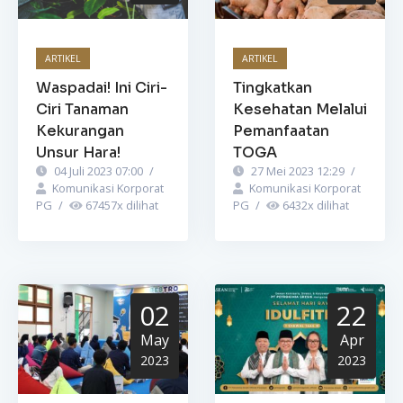
ARTIKEL
ARTIKEL
Waspadai! Ini Ciri-
Tingkatkan
Ciri Tanaman
Kesehatan Melalui
Kekurangan
Pemanfaatan
Unsur Hara!
TOGA
04 Juli 2023 07:00
/
27 Mei 2023 12:29
/
Komunikasi Korporat
Komunikasi Korporat
PG
/
67457
x dilihat
PG
/
6432
x dilihat
02
22
May
Apr
2023
2023