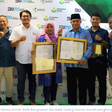
trokimia Gresik, Batik Bangsawan dan Batik Gedog Zaenal, meraih pengharga