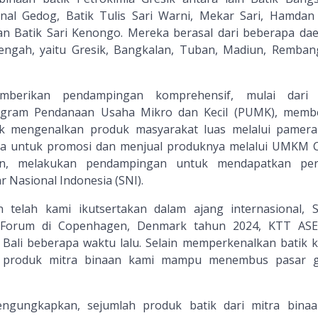
enal Gedog, Batik Tulis Sari Warni, Mekar Sari, Hamdan 
an Batik Sari Kenongo. Mereka berasal dari beberapa dae
ngah, yaitu Gresik, Bangkalan, Tuban, Madiun, Remban
emberikan pendampingan komprehensif, mulai dari 
ogram Pendanaan Usaha Mikro dan Kecil (PUMK), memb
k mengenalkan produk masyarakat luas melalui pamer
itra untuk promosi dan menjual produknya melalui UMKM 
an, melakukan pendampingan untuk mendapatkan peri
r Nasional Indonesia (SNI).
 telah kami ikutsertakan dalam ajang internasional, S
t Forum di Copenhagen, Denmark tahun 2024, KTT AS
 Bali beberapa waktu lalu. Selain memperkenalkan batik 
in produk mitra binaan kami mampu menembus pasar g
engungkapkan, sejumlah produk batik dari mitra binaa