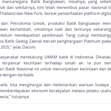
r mancanegara. Batik Bangsawan, misalnya, yang sebe
sik dan sekitarnya, kini telah menembus pasar nasional 
Thailand dan New York, berkat pemanfaatan platform digita
dari Petrokimia Gresik, produksi Batik Bangsawan men
yawan bertambah, omzetnya naik dan tentunya sekarang
 sebelum mendapatkan pembinaan. Yang cukup membang
a Batik Gedog Zaenal meraih penghargaan Platinum pada
025,” jelas Daconi.
masyarakat mendukung UMKM batik di Indonesia. Dikatak
 terpancar kecintaan terhadap tanah air. Ia pun me
i Batik Nasional ini untuk menunjukkan kecintaan dan de
 dengan berbatik.
tik, kita menghargai dan melestarikan warisan budaya
a memberdayakan ekonomi kerakyatan melalui pelaku usaha
nesia," tutupnya.