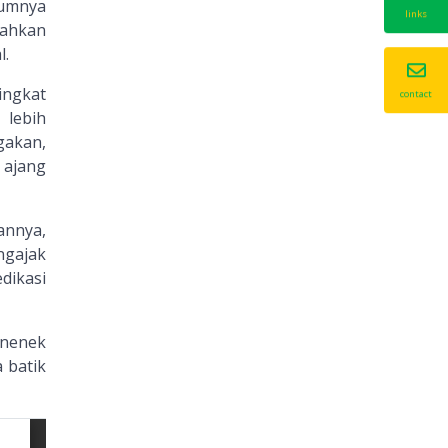
lumnya
links
bahkan
l.
ingkat
contact
 lebih
gakan,
 ajang
annya,
ngajak
dikasi
 nenek
 batik