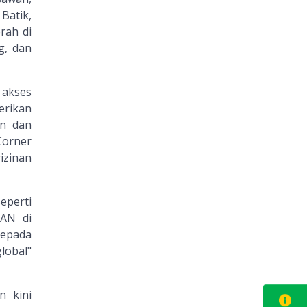
Batik,
rah di
g, dan
akses
erikan
an dan
Corner
zinan
eperti
EAN di
kepada
lobal"
n kini