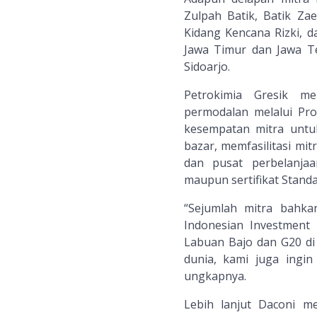
Zulpah Batik, Batik Za
Kidang Kencana Rizki, d
Jawa Timur dan Jawa Te
Sidoarjo.
Petrokimia Gresik m
permodalan melalui Pr
kesempatan mitra untu
bazar, memfasilitasi m
dan pusat perbelanja
maupun sertifikat Standa
“Sejumlah mitra bahkan
Indonesian Investmen
Labuan Bajo dan G20 di
dunia, kami juga ing
ungkapnya.
Lebih lanjut Daconi m