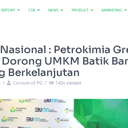
REPORT
CSR
NEWS
PRODUCT
MARKETING
 Nasional : Petrokimia Gr
n Dorong UMKM Batik Ba
g Berkelanjutan
5
/
Corcom of PG
/
142
x viewed