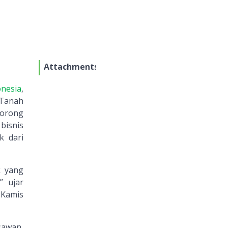
Attachments
nesia
,
 Tanah
dorong
bisnis
k dari
k yang
” ujar
 Kamis
sawan,