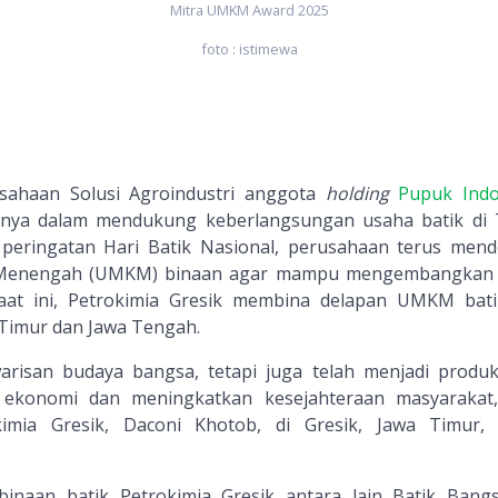
Mitra UMKM Award 2025
foto : istimewa
usahaan Solusi Agroindustri anggota
holding
Pupuk Indo
nya dalam mendukung keberlangsungan usaha batik di
 peringatan Hari Batik Nasional, perusahaan terus men
n Menengah (UMKM) binaan agar mampu mengembangkan 
Saat ini, Petrokimia Gresik membina delapan UMKM bati
 Timur dan Jawa Tengah.
arisan budaya bangsa, tetapi juga telah menjadi produ
konomi dan meningkatkan kesejahteraan masyarakat,
imia Gresik, Daconi Khotob, di Gresik, Jawa Timur,
inaan batik Petrokimia Gresik antara lain Batik Bang