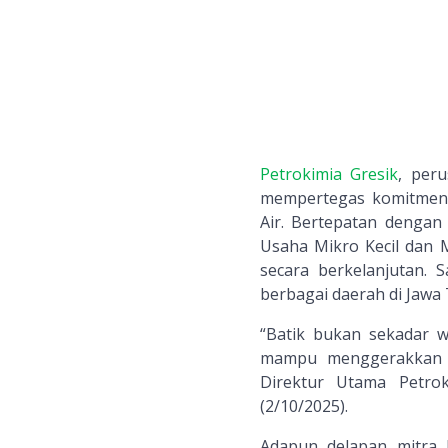
Petrokimia Gresik
, per
mempertegas komitmen
Air. Bertepatan dengan
Usaha Mikro Kecil da
secara berkelanjutan. 
berbagai daerah di Jawa
“Batik bukan sekadar w
mampu menggerakkan e
Direktur Utama Petrok
(2/10/2025).
Adapun delapan mitra b