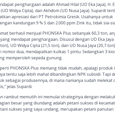
endapat penghargaan adalah Ahmad Hilal (UD Eka Jaya), H. E
(UD Widya Cipta), dan Akhdom (UD Nusa Jaya). Supardi tent
kan apresiasi dari PT Petrokimia Gresik. Usahanya untuk
ngan kandungan 9 % S dan 2.000 ppm Zink itu, tidak sia-sia
mat berhasil menjual PHONSKA Plus sebanyak 60,3 ton, a
os yang mendapat penghargaan. Disusul dengan UD Eka Jaya 
ton), UD Widya Cipta (21,5 ton), dan UD Nusa Jaya (20,7 ton)
i nomor dua, mendapatkan kulkas 1 pintu. Sedangkan 3 kio
ing memperoleh sepeda gunung.
perti PHONSKA Plus memang tidak mudah, apalagi produk i
ya tentu saja lebih mahal dibandingkan NPK subsidi. Tapi 
ik sebagai produsennya, di mana namanya sudah melekat d
s,” jelas Supardi.
gan rambut memutih ini memulai strateginya dengan melaku
ebagian besar yang diundang adalah petani sukses di kecama
tani sukses yang saya undang, merupakan petani panutan 