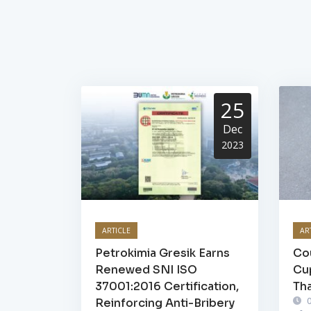
25
Dec
2023
ARTICLE
AR
Petrokimia Gresik Earns
Cou
Renewed SNI ISO
Cu
37001:2016 Certification,
Tha
0
Reinforcing Anti-Bribery