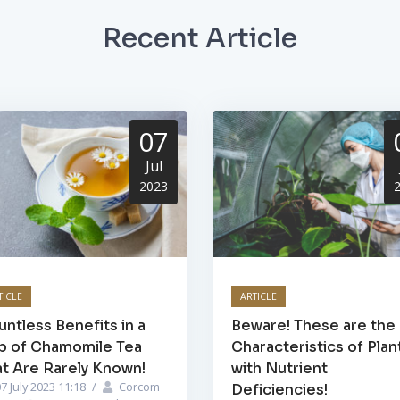
Recent Article
07
Jul
2023
TICLE
ARTICLE
ntless Benefits in a
Beware! These are the
p of Chamomile Tea
Characteristics of Plan
t Are Rarely Known!
with Nutrient
7 July 2023 11:18
/
Corcom
Deficiencies!