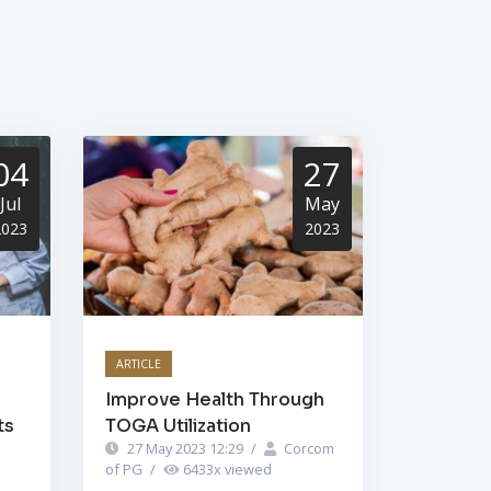
04
27
Jul
May
2023
2023
ARTICLE
Improve Health Through
ts
TOGA Utilization
27 May 2023 12:29
/
Corcom
of PG
/
6433
x viewed