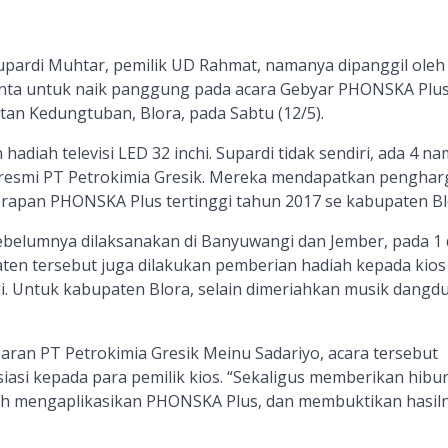
pardi Muhtar, pemilik UD Rahmat, namanya dipanggil oleh
nta untuk naik panggung pada acara Gebyar PHONSKA Plus
an Kedungtuban, Blora, pada Sabtu (12/5).
adiah televisi LED 32 inchi. Supardi tidak sendiri, ada 4 n
s resmi PT Petrokimia Gresik. Mereka mendapatkan pengha
erapan PHONSKA Plus tertinggi tahun 2017 se kabupaten Bl
belumnya dilaksanakan di Banyuwangi dan Jember, pada 1 
aten tersebut juga dilakukan pemberian hadiah kepada kios
i. Untuk kabupaten Blora, selain dimeriahkan musik dangdu
ran PT Petrokimia Gresik Meinu Sadariyo, acara tersebut
asi kepada para pemilik kios. “Sekaligus memberikan hibu
ah mengaplikasikan PHONSKA Plus, dan membuktikan hasiln