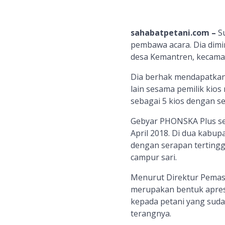
sahabatpetani.com –
Su
pembawa acara. Dia dimi
desa Kemantren, kecamat
Dia berhak mendapatkan h
lain sesama pemilik kio
sebagai 5 kios dengan s
Gebyar PHONSKA Plus se
April 2018. Di dua kabup
dengan serapan tertingg
campur sari.
Menurut Direktur Pemasa
merupakan bentuk apresi
kepada petani yang sud
terangnya.