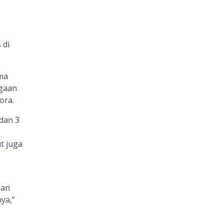
 di
ama
rgaan
ora.
dan 3
t juga
ran
ya,”