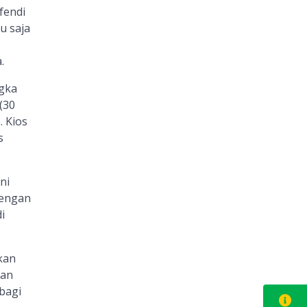
fendi
u saja
.
ngka
(30
. Kios
s
ni
dengan
i
kan
tan
bagi