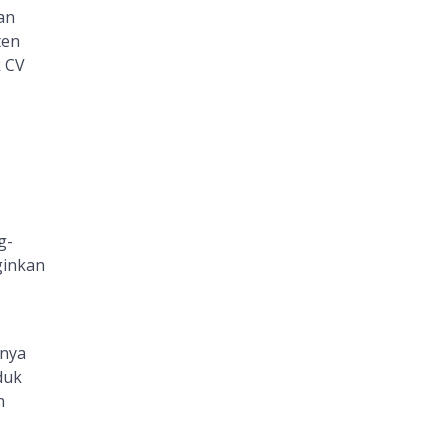
an
ten
k CV
g-
ginkan
anya
duk
n