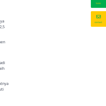
links
nya
contact
2,5
nen
adi
aih
atnya
ti