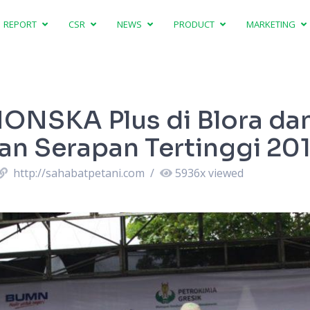
REPORT
CSR
NEWS
PRODUCT
MARKETING
ONSKA Plus di Blora dan
an Serapan Tertinggi 20
http://sahabatpetani.com
/
5936
x viewed