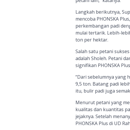
petani lain,” katanya.
Langkah berikutnya, Sup
mencoba PHONSKA Plus, 
perkembangan padi deng
mulai tertarik. Lebih-le
ton per hektar.
Salah satu petani sukse
adalah Sholeh. Petani d
signifikan PHONSKA Plus
“Dari sebelumnya yang h
9,5 ton. Batang padi leb
itu, bulir padi juga sema
Menurut petani yang men
kualitas dan kuantitas p
jejaknya. Setelah menany
PHONSKA Plus di UD Rahm