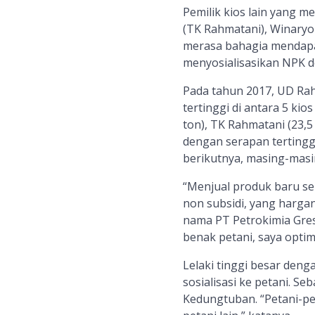
Pemilik kios lain yang m
(TK Rahmatani), Winaryo 
merasa bahagia mendapat
menyosialisasikan NPK de
Pada tahun 2017, UD Rah
tertinggi di antara 5 ki
ton), TK Rahmatani (23,5 
dengan serapan tertingg
berikutnya, masing-mas
“Menjual produk baru se
non subsidi, yang hargan
nama PT Petrokimia Gres
benak petani, saya optimi
Lelaki tinggi besar den
sosialisasi ke petani. S
Kedungtuban. “Petani-pe