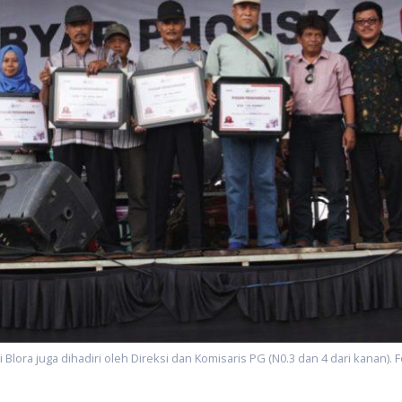
Blora juga dihadiri oleh Direksi dan Komisaris PG (N0.3 dan 4 dari kanan). 