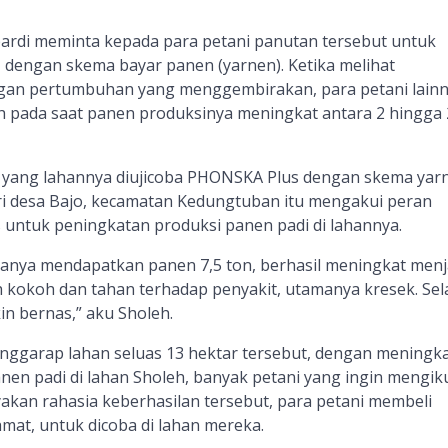
ardi meminta kepada para petani panutan tersebut untuk
dengan skema bayar panen (yarnen). Ketika melihat
an pertumbuhan yang menggembirakan, para petani lain
bih pada saat panen produksinya meningkat antara 2 hingga 
s yang lahannya diujicoba PHONSKA Plus dengan skema yar
ari desa Bajo, kecamatan Kedungtuban itu mengakui peran
 untuk peningkatan produksi panen padi di lahannya.
anya mendapatkan panen 7,5 ton, berhasil meningkat menj
ih kokoh dan tahan terhadap penyakit, utamanya kresek. Sel
kin bernas,” aku Sholeh.
ggarap lahan seluas 13 hektar tersebut, dengan meningk
anen padi di lahan Sholeh, banyak petani yang ingin mengiku
akan rahasia keberhasilan tersebut, para petani membeli
at, untuk dicoba di lahan mereka.