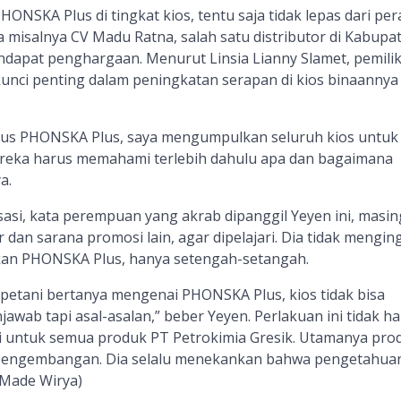
NSKA Plus di tingkat kios, tentu saja tidak lepas dari per
ja misalnya CV Madu Ratna, salah satu distributor di Kabupa
ndapat penghargaan. Menurut Linsia Lianny Slamet, pemili
kunci penting dalam peningkatan serapan di kios binaannya
s PHONSKA Plus, saya mengumpulkan seluruh kios untuk
Mereka harus memahami terlebih dahulu apa dan bagaimana
a.
isasi, kata perempuan yang akrab dipanggil Yeyen ini, masin
r dan sarana promosi lain, agar dipelajari. Dia tidak mengin
akan PHONSKA Plus, hanya setengah-setangah.
 petani bertanya mengenai PHONSKA Plus, kios tidak bisa
awab tapi asal-asalan,” beber Yeyen. Perlakuan ini tidak h
i untuk semua produk PT Petrokimia Gresik. Utamanya pro
pengembangan. Dia selalu menekankan bahwa pengetahua
(Made Wirya)