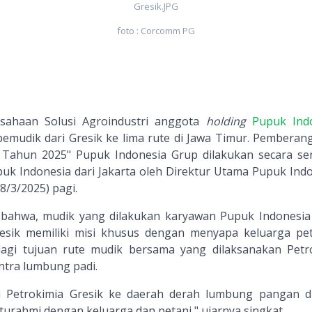
Gresik.JPG
foto : Corcomm PG
usahaan Solusi Agroindustri anggota
holding
Pupuk Ind
mudik dari Gresik ke lima rute di Jawa Timur. Pemberan
ahun 2025" Pupuk Indonesia Grup dilakukan secara se
uk Indonesia dari Jakarta oleh Direktur Utama Pupuk Indo
8/3/2025) pagi.
ahwa, mudik yang dilakukan karyawan Pupuk Indonesia
esik memiliki misi khusus dengan menyapa keluarga pet
agi tujuan rute mudik bersama yang dilaksanakan Petr
ntra lumbung padi.
i Petrokimia Gresik ke daerah derah lumbung pangan d
urahmi dengan keluarga dan petani," ujarnya singkat.