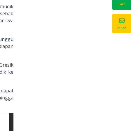
links
 mudik
 sebab
ar Dwi
contact
tunggu
siapan
Gresik
dik ke
a dapat
hingga