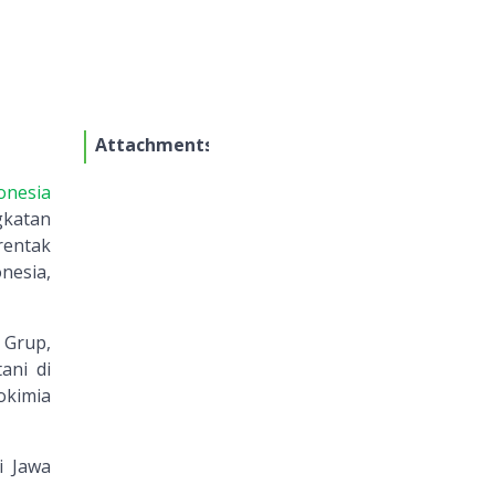
Attachments
onesia
gkatan
rentak
nesia,
 Grup,
ani di
okimia
i Jawa