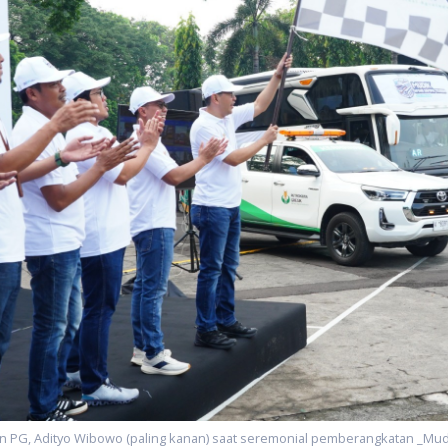
n PG, Adityo Wibowo (paling kanan) saat seremonial pemberangkatan _Mu