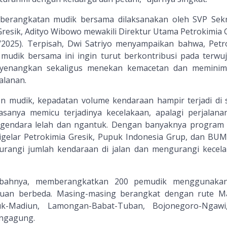
eberangkatan mudik bersama dilaksanakan oleh SVP Sekr
resik, Adityo Wibowo mewakili Direktur Utama Petrokimia G
3/2025). Terpisah, Dwi Satriyo menyampaikan bahwa, Petr
 mudik bersama ini ingin turut berkontribusi pada terwu
yenangkan sekaligus menekan kemacetan dan meminima
alanan.
n mudik, kepadatan volume kendaraan hampir terjadi di
iasanya memicu terjadinya kecelakaan, apalagi perjalana
ngendara lelah dan ngantuk. Dengan banyaknya program
igelar Petrokimia Gresik, Pupuk Indonesia Grup, dan BUM
rangi jumlah kendaraan di jalan dan mengurangi kecela
ambahnya, memberangkatkan 200 pemudik menggunakan
uan berbeda. Masing-masing berangkat dengan rute M
juk-Madiun, Lamongan-Babat-Tuban, Bojonegoro-Ngaw
ungagung.