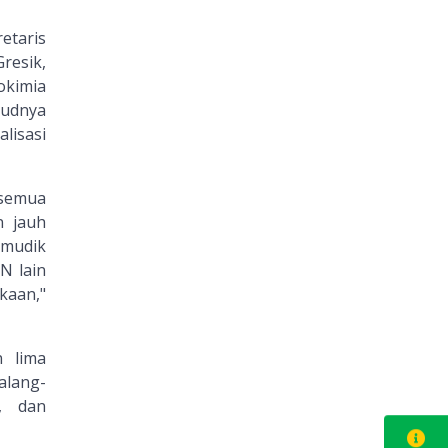
etaris
resik,
okimia
judnya
lisasi
 semua
n jauh
 mudik
N lain
kaan,"
 lima
alang-
i, dan