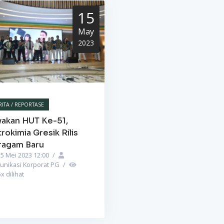
15
May
2023
RITA / REPORTASE
yakan HUT Ke-51,
rokimia Gresik Rilis
ragam Baru
5 Mei 2023 12:00
/
unikasi Korporat PG
/
5
x dilihat