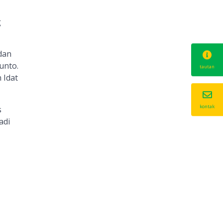
g
dan
unto.
tautan
 Idat
kontak
s
adi