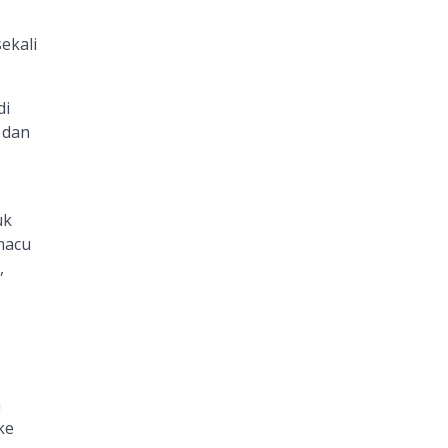
ekali
di
 dan
uk
macu
,
n
ke