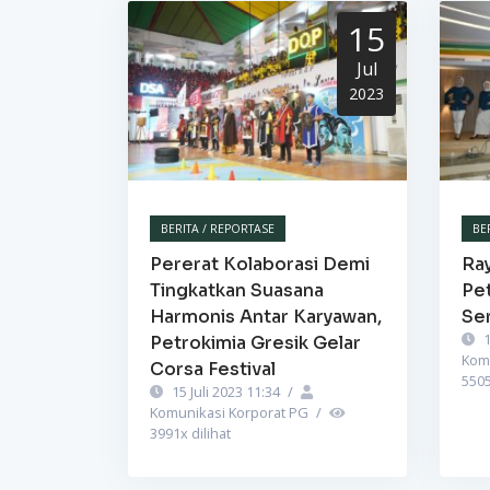
15
Jul
2023
BERITA / REPORTASE
BE
Pererat Kolaborasi Demi
Ra
Tingkatkan Suasana
Pet
Harmonis Antar Karyawan,
Se
1
Petrokimia Gresik Gelar
Kom
Corsa Festival
550
15 Juli 2023 11:34
/
Komunikasi Korporat PG
/
3991
x dilihat