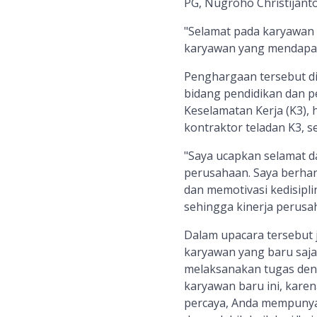
PG, Nugroho Christijant
"Selamat pada karyawan
karyawan yang mendapat
Penghargaan tersebut dia
bidang pendidikan dan pe
Keselamatan Kerja (K3), 
kontraktor teladan K3, s
"Saya ucapkan selamat d
perusahaan. Saya berha
dan memotivasi kedisipl
sehingga kinerja perusah
Dalam upacara tersebut 
karyawan yang baru saja 
melaksanakan tugas deng
karyawan baru ini, karena
percaya, Anda mempunya