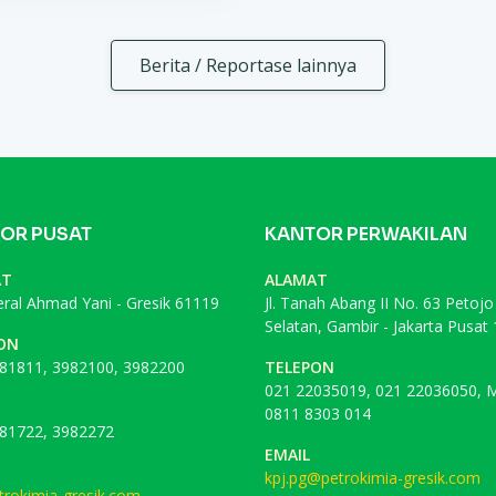
Berita / Reportase lainnya
OR PUSAT
KANTOR PERWAKILAN
AT
ALAMAT
deral Ahmad Yani - Gresik 61119
Jl. Tanah Abang II No. 63 Petojo
Selatan, Gambir - Jakarta Pusat
ON
81811, 3982100, 3982200
TELEPON
021 22035019, 021 22036050, M
0811 8303 014
81722, 3982272
EMAIL
kpj.pg@petrokimia-gresik.com
rokimia-gresik.com