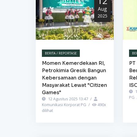
12
Aug
2025
BERITA / REPORTASE
BE
Momen Kemerdekaan RI,
PT 
Petrokimia Gresik Bangun
Be
Kebersamaan dengan
Re
Masyarakat Lewat "Citizen
IS
1
Games"
PG
12 Agustus 2025 13:47
/
Komunikasi Korporat PG
/
490
x
dilihat