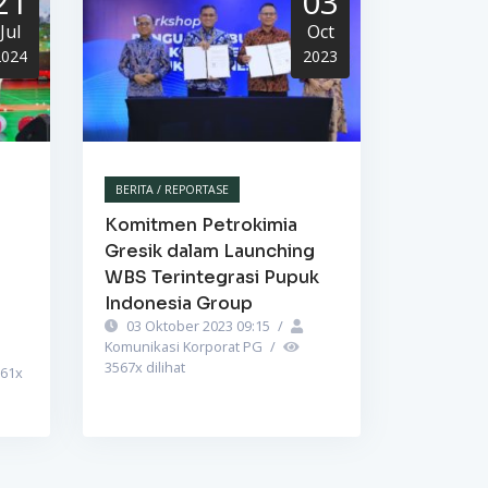
21
03
Jul
Oct
2024
2023
BERITA / REPORTASE
Komitmen Petrokimia
Gresik dalam Launching
WBS Terintegrasi Pupuk
Indonesia Group
03 Oktober 2023 09:15
/
Komunikasi Korporat PG
/
3567
x dilihat
61
x