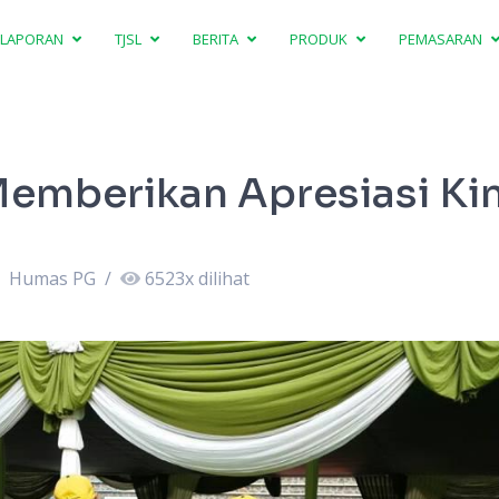
LAPORAN
TJSL
BERITA
PRODUK
PEMASARAN
Memberikan Apresiasi Kin
Humas PG
/
6523
x dilihat