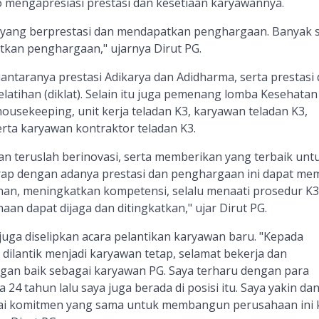
o mengapresiasi prestasi dan kesetiaan karyawannya.
 yang berprestasi dan mendapatkan penghargaan. Banyak s
kan penghargaan," ujarnya Dirut PG.
ntaranya prestasi Adikarya dan Adidharma, serta prestasi 
latihan (diklat). Selain itu juga pemenang lomba Kesehatan
housekeeping, unit kerja teladan K3, karyawan teladan K3,
erta karyawan kontraktor teladan K3.
an teruslah berinovasi, serta memberikan yang terbaik unt
rap dengan adanya prestasi dan penghargaan ini dapat me
inan, meningkatkan kompetensi, selalu menaati prosedur K3
aan dapat dijaga dan ditingkatkan," ujar Dirut PG.
juga diselipkan acara pelantikan karyawan baru. "Kepada
dilantik menjadi karyawan tetap, selamat bekerja dan
an baik sebagai karyawan PG. Saya terharu dengan para
 24 tahun lalu saya juga berada di posisi itu. Saya yakin da
i komitmen yang sama untuk membangun perusahaan ini 