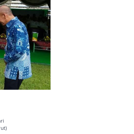
ri
ut)