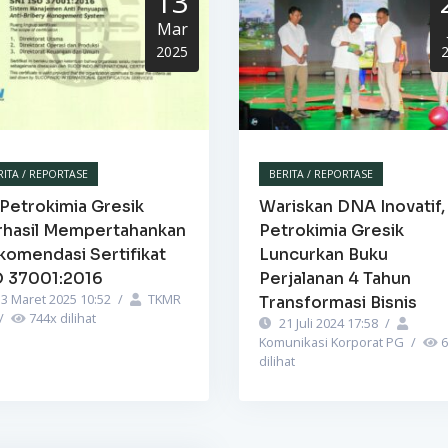
13
Mar
2025
RITA / REPORTASE
BERITA / REPORTASE
Petrokimia Gresik
Wariskan DNA Inovatif,
rhasil Mempertahankan
Petrokimia Gresik
komendasi Sertifikat
Luncurkan Buku
O 37001:2016
Perjalanan 4 Tahun
3 Maret 2025 10:52
/
TKMR
Transformasi Bisnis
/
744
x dilihat
21 Juli 2024 17:58
/
Komunikasi Korporat PG
/
6
dilihat