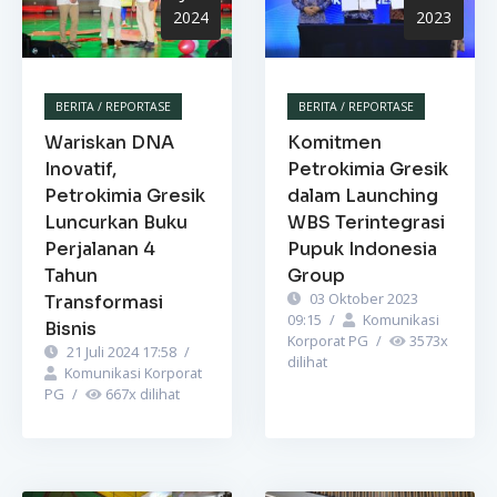
2024
2023
BERITA / REPORTASE
BERITA / REPORTASE
Wariskan DNA
Komitmen
Inovatif,
Petrokimia Gresik
Petrokimia Gresik
dalam Launching
Luncurkan Buku
WBS Terintegrasi
Perjalanan 4
Pupuk Indonesia
Tahun
Group
03 Oktober 2023
Transformasi
09:15
/
Komunikasi
Bisnis
Korporat PG
/
3573
x
21 Juli 2024 17:58
/
dilihat
Komunikasi Korporat
PG
/
667
x dilihat