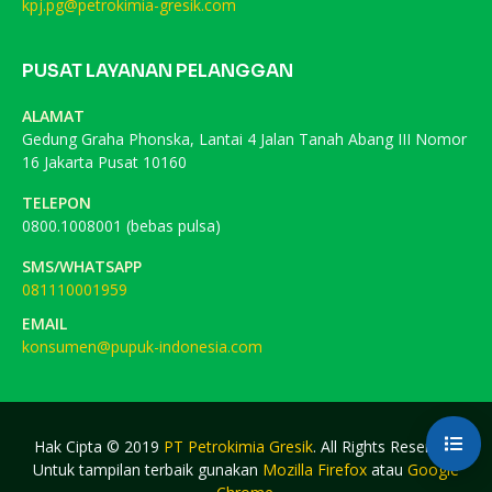
kpj.pg@petrokimia-gresik.com
PUSAT LAYANAN PELANGGAN
ALAMAT
Gedung Graha Phonska, Lantai 4 Jalan Tanah Abang III Nomor
16 Jakarta Pusat 10160
TELEPON
0800.1008001 (bebas pulsa)
SMS/WHATSAPP
081110001959
EMAIL
konsumen@pupuk-indonesia.com
Hak Cipta © 2019
PT Petrokimia Gresik
. All Rights Reserved.
Untuk tampilan terbaik gunakan
Mozilla Firefox
atau
Google