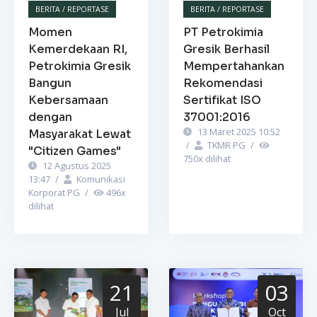
BERITA / REPORTASE
BERITA / REPORTASE
Momen
PT Petrokimia
Kemerdekaan RI,
Gresik Berhasil
Petrokimia Gresik
Mempertahankan
Bangun
Rekomendasi
Kebersamaan
Sertifikat ISO
dengan
37001:2016
13 Maret 2025 10:52
Masyarakat Lewat
/
TKMR PG
/
"Citizen Games"
750
x dilihat
12 Agustus 2025
13:47
/
Komunikasi
Korporat PG
/
496
x
dilihat
21
03
Jul
Oct