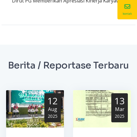
Dirut PG Memberikan Apresiasi Kinerja Karyawan
kontak
Berita / Reportase Terbaru
12
13
Aug
Mar
2025
2025