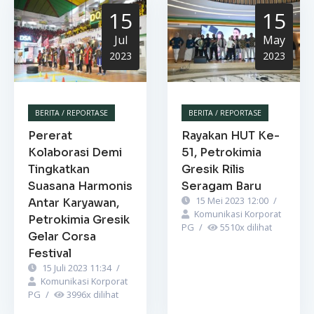
15
15
Jul
May
2023
2023
BERITA / REPORTASE
BERITA / REPORTASE
Pererat
Rayakan HUT Ke-
Kolaborasi Demi
51, Petrokimia
Tingkatkan
Gresik Rilis
Suasana Harmonis
Seragam Baru
15 Mei 2023 12:00
/
Antar Karyawan,
Komunikasi Korporat
Petrokimia Gresik
PG
/
5510
x dilihat
Gelar Corsa
Festival
15 Juli 2023 11:34
/
Komunikasi Korporat
PG
/
3996
x dilihat