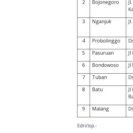
2
Bojonegoro
Jl
.
Ka
3
Nganjuk
Jl
4
Probolinggo
D
5
Pasuruan
Jl
6
Bondowoso
Jl
7
Tuban
Ds
8
Batu
Jl
B
9
Malang
Ds
Edri/isp.-