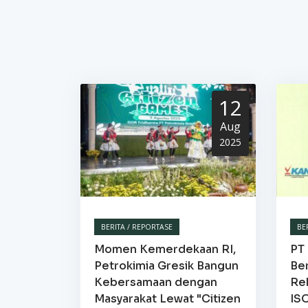
12
Aug
2025
BERITA / REPORTASE
BE
Momen Kemerdekaan RI,
PT 
Petrokimia Gresik Bangun
Be
Kebersamaan dengan
Re
Masyarakat Lewat "Citizen
IS