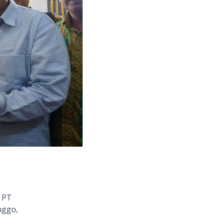
PT
nggo,