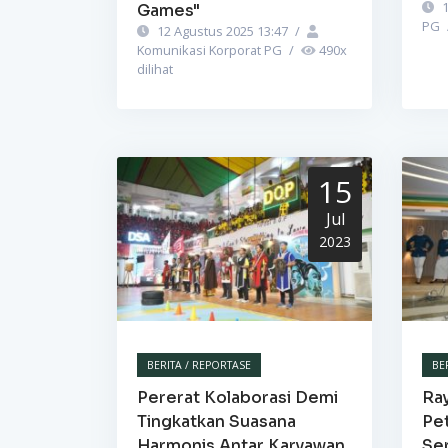
1
Games"
PG
12 Agustus 2025 13:47
/
Komunikasi Korporat PG
/
490
x
dilihat
15
Jul
2023
BERITA / REPORTASE
BE
Pererat Kolaborasi Demi
Ra
Tingkatkan Suasana
Pet
Harmonis Antar Karyawan,
Se