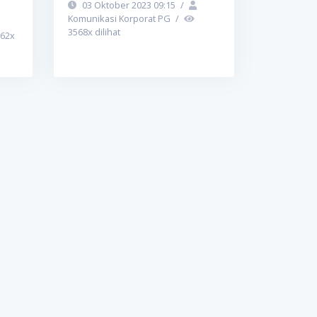
03 Oktober 2023 09:15
/
Komunikasi Korporat PG
/
3568
x dilihat
62
x