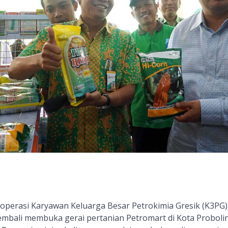
operasi Karyawan Keluarga Besar Petrokimia Gresik (K3PG)
kembali membuka gerai pertanian Petromart di Kota Proboli