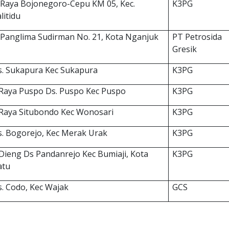
Raya Bojonegoro-Cepu
KM
05
,
Kec
.
K3PG
litidu
. Panglima Sudirman No. 21, Kota Nganjuk
PT Petrosida
Gresik
s. Sukapura Kec Sukapura
K3PG
 Raya Puspo Ds. Puspo Kec Puspo
K3PG
 Raya Situbondo Kec Wonosari
K3PG
. Bogorejo, Kec Merak Urak
K3PG
 Dieng Ds Pandanrejo Kec Bumiaji, Kota
K3PG
atu
. Codo, Kec Wajak
GCS