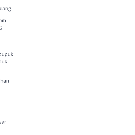
lang.
bih
G
pupuk
duk
uhan
sar