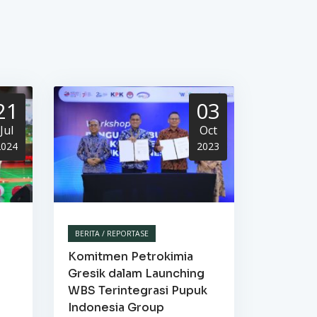
21
03
Jul
Oct
2024
2023
BERITA / REPORTASE
Komitmen Petrokimia
Gresik dalam Launching
WBS Terintegrasi Pupuk
Indonesia Group