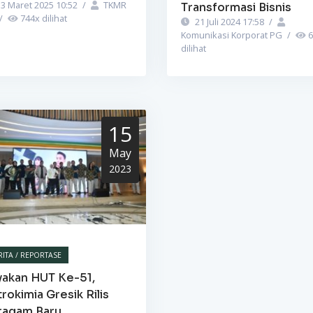
3 Maret 2025 10:52
/
TKMR
Transformasi Bisnis
/
744
x dilihat
21 Juli 2024 17:58
/
Komunikasi Korporat PG
/
6
dilihat
15
May
2023
RITA / REPORTASE
yakan HUT Ke-51,
rokimia Gresik Rilis
ragam Baru