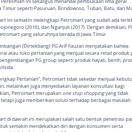
. Peresmian ini sekaligus menandai pembukaan lima gerai
wa Timur seperti Pasuruan, Bondowoso, Tuban, Batu, dan Ma
t ini semakin melengkapi Petromart yang sudah ada terle
 Bojonegoro (2016), dan Nganjuk (2017). Dengan demikian, P
Petromart yang seluruhnya berada di Jawa Timur.
embangan (Dirtekbang) PG Arif Fauzan menyatakan bahwa
rai atau
toko pertanian yang menjual
secara retail
produk
k pengembangan
PG
group
seperti
produk hayati, benih, pro
tisida.
engkap Pertanian”, Petromart tidak sekedar
menjual kebut
an
,
melainkan juga
menyediakan layanan konsu
l
tasi
bagi
kian, Petromart merupakan
one stop shopping
yang tidak
 tetapi juga memberikan solusi terhadap berbagai masalah
 di daerah ini merupakan salah satu bentuk penetrasi pa
ntuk semakin mendekatkan diri dengan konsumen serta