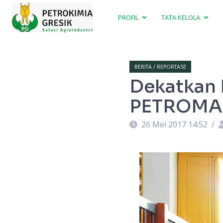
PROFIL
TATA KELOLA
BERITA / REPORTASE
Dekatkan 
PETROMA
26 Mei 2017 14:52
/