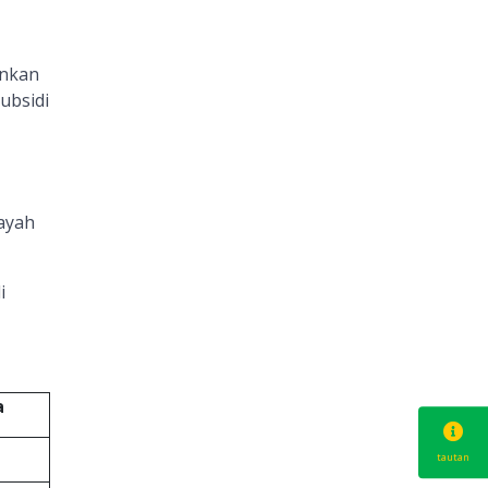
inkan
ubsidi
ayah
i
a
tautan