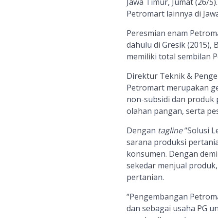
Jawa Timur, Jumat (26/5)
Petromart lainnya di Ja
Peresmian enam Petromar
dahulu di Gresik (2015),
memiliki total sembilan 
Direktur Teknik & Peng
Petromart merupakan ge
non-subsidi dan produ
olahan pangan,
serta
pes
Dengan
tagline
“Solusi L
sarana produksi pertani
konsumen. Dengan demi
sekedar menjual produk,
pertanian.
“Pengembangan Petromart
dan sebagai usaha PG u