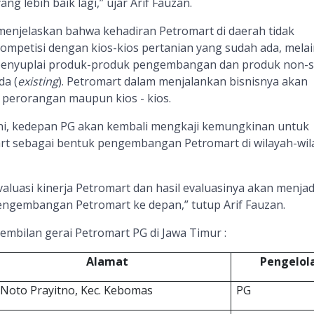
g lebih baik lagi,” ujar Arif Fauzan.
 menjelaskan bahwa kehadiran Petromart di daerah tidak
mpetisi dengan kios-kios pertanian yang sudah ada, mela
penyuplai produk-produk pengembangan dan produk non-s
da (
existing
). Petromart dalam menjalankan bisnisnya akan
perorangan maupun kios - kios.
ini, kedepan PG akan kembali mengkaji kemungkinan untuk
t sebagai bentuk pengembangan Petromart di wilayah-wil
luasi kinerja Petromart dan hasil evaluasinya akan menjad
engembangan Petromart ke depan,” tutup Arif Fauzan.
embilan gerai Petromart PG di Jawa Timur :
Alamat
Pengelol
. Noto Prayitno, Kec. Kebomas
PG