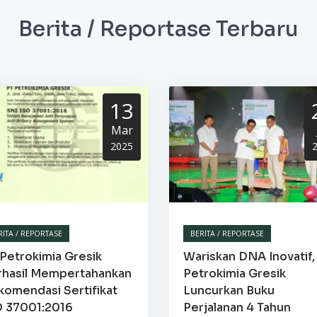
Berita / Reportase Terbaru
13
Mar
2025
RITA / REPORTASE
BERITA / REPORTASE
Petrokimia Gresik
Wariskan DNA Inovatif,
rhasil Mempertahankan
Petrokimia Gresik
komendasi Sertifikat
Luncurkan Buku
O 37001:2016
Perjalanan 4 Tahun