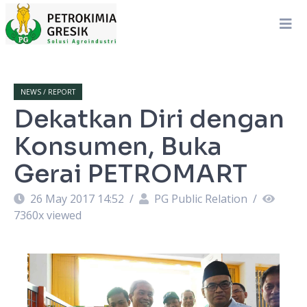
NEWS / REPORT
Dekatkan Diri dengan
Konsumen, Buka
Gerai PETROMART
26 May 2017 14:52
/
PG Public Relation
/
7360
x viewed