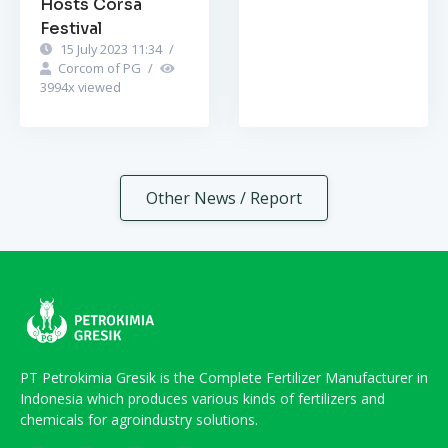
Hosts Corsa
Festival
15 July 2023 11:34
/
Corcom of PG
/
3994
x viewed
Other News / Report
PT Petrokimia Gresik is the Complete Fertilizer Manufacturer in
Indonesia which produces various kinds of fertilizers and
chemicals for agroindustry solutions.