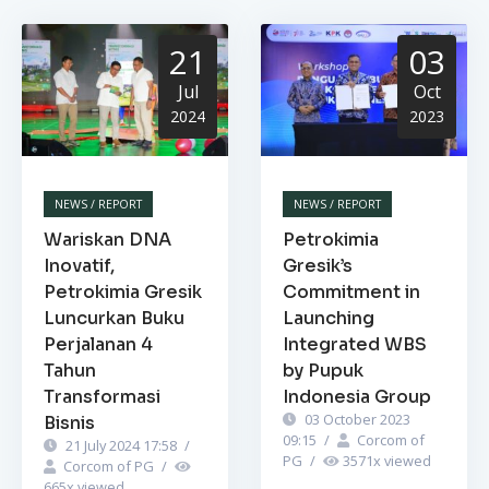
21
03
Jul
Oct
2024
2023
NEWS / REPORT
NEWS / REPORT
Wariskan DNA
Petrokimia
Inovatif,
Gresik’s
Petrokimia Gresik
Commitment in
Luncurkan Buku
Launching
Perjalanan 4
Integrated WBS
Tahun
by Pupuk
Transformasi
Indonesia Group
03 October 2023
Bisnis
09:15
/
Corcom of
21 July 2024 17:58
/
PG
/
3571
x viewed
Corcom of PG
/
665
x viewed