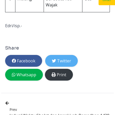
contact
Wajak
Edri/isp.-
Share
Facebook
Twitter
Whatsapp
Print
Prev