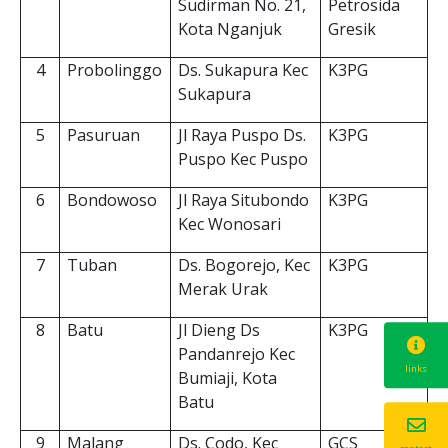
Sudirman No. 21,
Petrosida
Kota Nganjuk
Gresik
4
Probolinggo
Ds. Sukapura Kec
K3PG
Sukapura
5
Pasuruan
Jl Raya Puspo Ds.
K3PG
Puspo Kec Puspo
6
Bondowoso
Jl Raya Situbondo
K3PG
Kec Wonosari
7
Tuban
Ds. Bogorejo, Kec
K3PG
Merak Urak
8
Batu
Jl Dieng Ds
K3PG
Pandanrejo Kec
links
Bumiaji, Kota
Batu
9
Malang
Ds. Codo, Kec
GCS