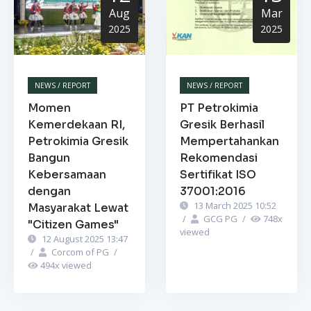
Aug
Mar
2025
2025
NEWS / REPORT
NEWS / REPORT
Momen
PT Petrokimia
Kemerdekaan RI,
Gresik Berhasil
Petrokimia Gresik
Mempertahankan
Bangun
Rekomendasi
Kebersamaan
Sertifikat ISO
dengan
37001:2016
13 March 2025 10:52
Masyarakat Lewat
/
GCG PG
/
748
x
"Citizen Games"
viewed
12 August 2025 13:47
/
Corcom of PG
/
494
x viewed