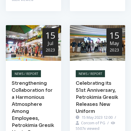
15
15
Jul
May
2023
2023
NEWS / REPORT
NEWS / REPORT
Strengthening
Celebrating its
Collaboration for
51st Anniversary,
a Harmonious
Petrokimia Gresik
Atmosphere
Releases New
Among
Uniform
15 May 2023 12:00
/
Employees,
Corcom of PG
/
Petrokimia Gresik
5507
x viewed