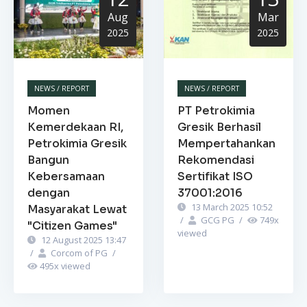
Aug
Mar
2025
2025
NEWS / REPORT
NEWS / REPORT
Momen
PT Petrokimia
Kemerdekaan RI,
Gresik Berhasil
Petrokimia Gresik
Mempertahankan
Bangun
Rekomendasi
Kebersamaan
Sertifikat ISO
dengan
37001:2016
13 March 2025 10:52
Masyarakat Lewat
/
GCG PG
/
749
x
"Citizen Games"
viewed
12 August 2025 13:47
/
Corcom of PG
/
495
x viewed