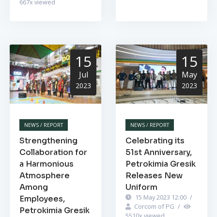
667
x viewed
15
15
Jul
May
2023
2023
NEWS / REPORT
NEWS / REPORT
Strengthening
Celebrating its
Collaboration for
51st Anniversary,
a Harmonious
Petrokimia Gresik
Atmosphere
Releases New
Among
Uniform
15 May 2023 12:00
/
Employees,
Corcom of PG
/
Petrokimia Gresik
5510
x viewed