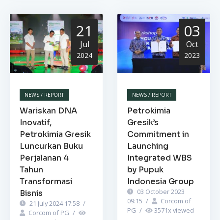
21
03
Jul
Oct
2024
2023
NEWS / REPORT
NEWS / REPORT
Wariskan DNA
Petrokimia
Inovatif,
Gresik’s
Petrokimia Gresik
Commitment in
Luncurkan Buku
Launching
Perjalanan 4
Integrated WBS
Tahun
by Pupuk
Transformasi
Indonesia Group
03 October 2023
Bisnis
09:15
/
Corcom of
21 July 2024 17:58
/
PG
/
3571
x viewed
Corcom of PG
/