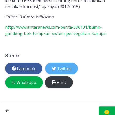
ide ketua BPK mempersulit orang untuk melakukan
tindakan korupsi," ujarnya. (R017/I015)
Editor: B Kunto Wibisono
http://www.antaranews.com/berita/396131/bumn-
gandeng-bpk-terapkan-sistem-pencegahan-korupsi
Share
Facebook
Twitter
Whatsapp
Print