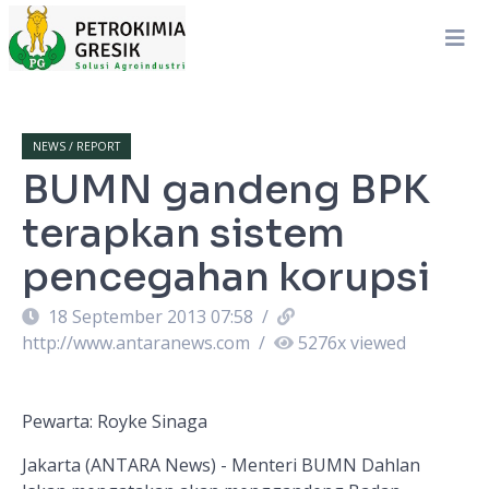
NEWS / REPORT
BUMN gandeng BPK
terapkan sistem
pencegahan korupsi
18 September 2013 07:58
/
http://www.antaranews.com
/
5276
x viewed
Pewarta: Royke Sinaga
Jakarta (ANTARA News) - Menteri BUMN Dahlan