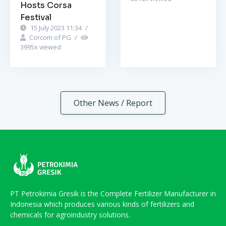
Hosts Corsa
Festival
15 July 2023 11:34
/
Corcom of PG
/
3995
x viewed
Other News / Report
PT Petrokimia Gresik is the Complete Fertilizer Manufacturer in
Indonesia which produces various kinds of fertilizers and
chemicals for agroindustry solutions.