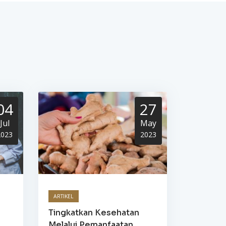
04
27
Jul
May
2023
2023
ARTIKEL
Tingkatkan Kesehatan
Melalui Pemanfaatan