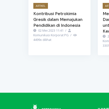
ARTIKEL
AR
Kontribusi Petrokimia
Mem
Gresik dalam Memajukan
Da
Pendidikan di Indonesia
un
02 Mei 2023 11:41
/
Ke
Komunikasi Korporat PG
/
2
4499
x dilihat
Kom
330