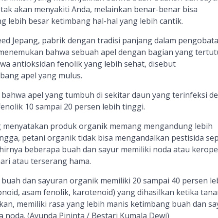
 tak akan menyakiti Anda, melainkan benar-benar bisa
g lebih besar ketimbang hal-hal yang lebih cantik.
eed Jepang, pabrik dengan tradisi panjang dalam pengobat
, menemukan bahwa sebuah apel dengan bagian yang tertut
a antioksidan fenolik yang lebih sehat, disebut
bang apel yang mulus.
 bahwa apel yang tumbuh di sekitar daun yang terinfeksi d
enolik 10 sampai 20 persen lebih tinggi.
g menyatakan produk organik memang mengandung lebih
ngga, petani organik tidak bisa mengandalkan pestisida sep
hirnya beberapa buah dan sayur memiliki noda atau kerop
ari atau terserang hama.
 buah dan sayuran organik memiliki 20 sampai 40 persen le
onoid, asam fenolik, karotenoid) yang dihasilkan ketika tan
kan, memiliki rasa yang lebih manis ketimbang buah dan sa
 noda. (Ayunda Pininta / Bestari Kumala Dewi)