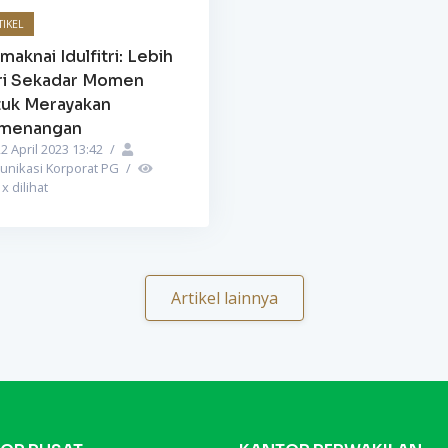
TIKEL
aknai Idulfitri: Lebih
ri Sekadar Momen
tuk Merayakan
menangan
2 April 2023 13:42
/
unikasi Korporat PG
/
1
x dilihat
Artikel lainnya