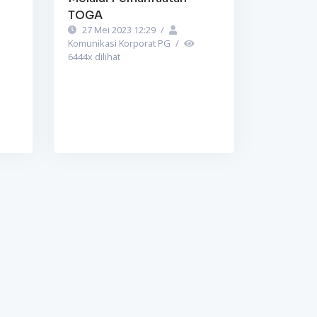
TOGA
27 Mei 2023 12:29
/
Komunikasi Korporat PG
/
6444
x dilihat