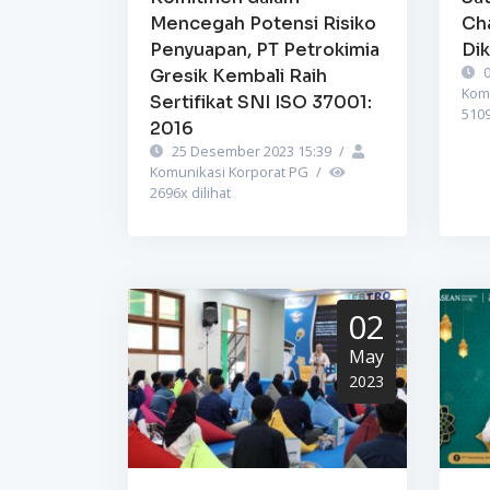
Mencegah Potensi Risiko
Ch
Penyuapan, PT Petrokimia
Dik
0
Gresik Kembali Raih
Kom
Sertifikat SNI ISO 37001:
510
2016
25 Desember 2023 15:39
/
Komunikasi Korporat PG
/
2696
x dilihat
02
May
2023