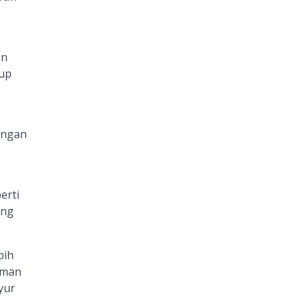
an
up
engan
erti
eng
bih
aman
yur