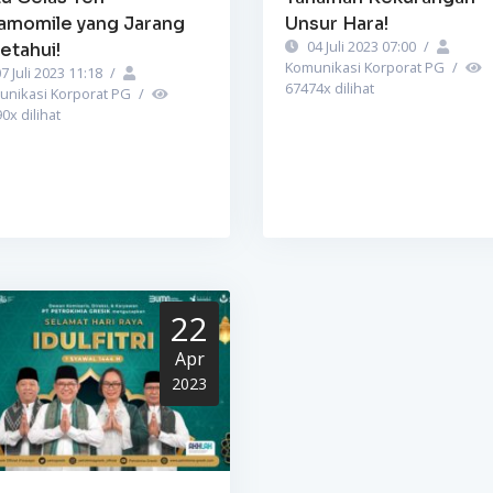
amomile yang Jarang
Unsur Hara!
04 Juli 2023 07:00
/
etahui!
Komunikasi Korporat PG
/
7 Juli 2023 11:18
/
67474
x dilihat
unikasi Korporat PG
/
90
x dilihat
22
Apr
2023