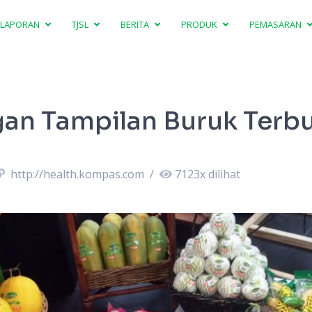
LAPORAN
TJSL
BERITA
PRODUK
PEMASARAN
an Tampilan Buruk Terbu
http://health.kompas.com
/
7123
x dilihat