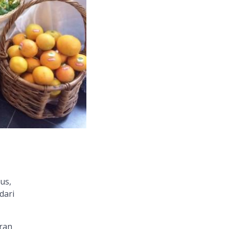
us,
dari
ran