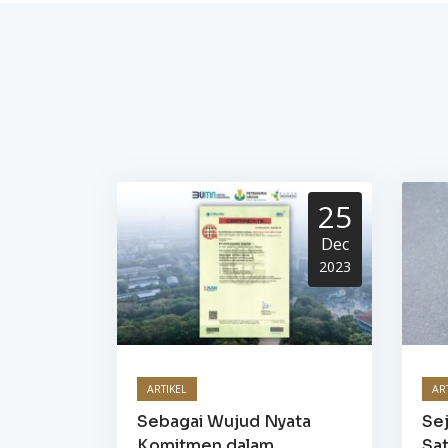
25
Dec
2023
ARTIKEL
AR
Sebagai Wujud Nyata
Se
Komitmen dalam
Sat