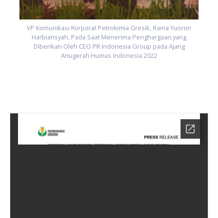
VP Komunikasi Korporat Petrokimia Gresik, Rama Yusron
Harbiansyah, Pada Saat Menerima Penghargaan yang
Diberikan Oleh CEO PR Indonesia Group pada Ajang
Anugerah Humas Indonesia 2022