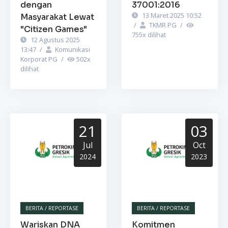
dengan
37001:2016
13 Maret 2025 10:52
Masyarakat Lewat
/
TKMR PG
/
"Citizen Games"
755
x dilihat
12 Agustus 2025
13:47
/
Komunikasi
Korporat PG
/
502
x
dilihat
21
03
Jul
Oct
2024
2023
BERITA / REPORTASE
BERITA / REPORTASE
Wariskan DNA
Komitmen