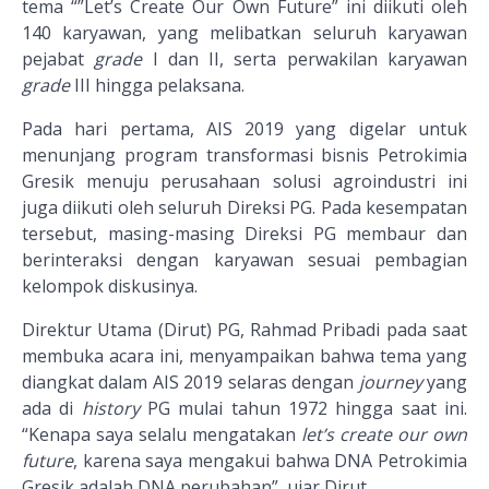
tema “”Let’s Create Our Own Future” ini diikuti oleh
140 karyawan, yang melibatkan seluruh karyawan
pejabat
grade
I dan II, serta perwakilan karyawan
grade
III hingga pelaksana.
Pada hari pertama, AIS 2019 yang digelar untuk
menunjang program transformasi bisnis Petrokimia
Gresik menuju perusahaan solusi agroindustri ini
juga diikuti oleh seluruh Direksi PG. Pada kesempatan
tersebut, masing-masing Direksi PG membaur dan
berinteraksi dengan karyawan sesuai pembagian
kelompok diskusinya.
Direktur Utama (Dirut) PG, Rahmad Pribadi pada saat
membuka acara ini, menyampaikan bahwa tema yang
diangkat dalam AIS 2019 selaras dengan
journey
yang
ada di
history
PG mulai tahun 1972 hingga saat ini.
“Kenapa saya selalu mengatakan
let’s create our own
future
, karena saya mengakui bahwa DNA Petrokimia
Gresik adalah DNA perubahan”, ujar Dirut