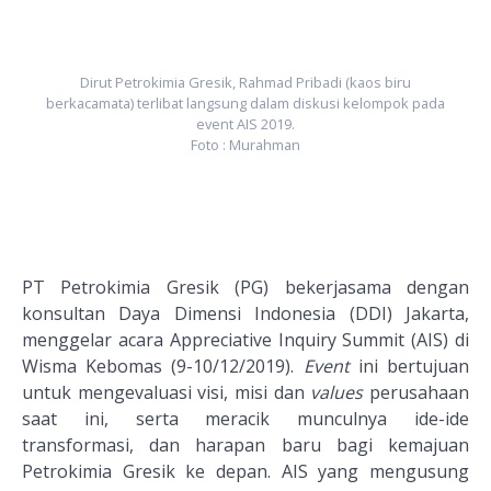
Dirut Petrokimia Gresik, Rahmad Pribadi (kaos biru
berkacamata) terlibat langsung dalam diskusi kelompok pada
event AIS 2019.
Foto : Murahman
PT Petrokimia Gresik (PG) bekerjasama dengan
konsultan Daya Dimensi Indonesia (DDI) Jakarta,
menggelar acara Appreciative Inquiry Summit (AIS) di
Wisma Kebomas (9-10/12/2019).
Event
ini bertujuan
untuk mengevaluasi visi, misi dan
values
perusahaan
saat ini, serta meracik munculnya ide-ide
transformasi, dan harapan baru bagi kemajuan
Petrokimia Gresik ke depan. AIS yang mengusung