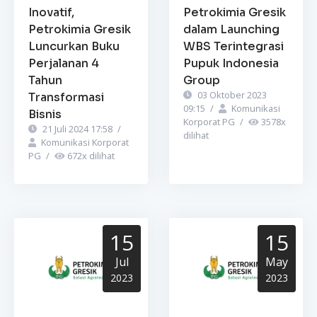
Inovatif,
Petrokimia Gresik
Petrokimia Gresik
dalam Launching
Luncurkan Buku
WBS Terintegrasi
Perjalanan 4
Pupuk Indonesia
Tahun
Group
03 Oktober 2023
Transformasi
09:15
/
Komunikasi
Bisnis
Korporat PG
/
3578
x
21 Juli 2024 17:58
/
dilihat
Komunikasi Korporat
PG
/
672
x dilihat
15
15
Jul
May
2023
2023