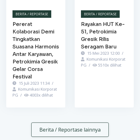
BERITA / REPORTASE
BERITA / REPORTASE
Pererat
Rayakan HUT Ke-
Kolaborasi Demi
51, Petrokimia
Tingkatkan
Gresik Rilis
Suasana Harmonis
Seragam Baru
15 Mei 2023 12:00
/
Antar Karyawan,
Komunikasi Korporat
Petrokimia Gresik
PG
/
5510
x dilihat
Gelar Corsa
Festival
15 Juli 2023 11:34
/
Komunikasi Korporat
PG
/
4003
x dilihat
Berita / Reportase lainnya