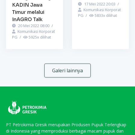
17 Mei 2022 20:03
/
KADIN Jawa
Komunikasi Korporat
Timur melalui
PG
/
5833
x dilihat
InAGRO Talk
20 Mei 2022 08:00
/
Komunikasi Korporat
PG
/
5925
x dilihat
Galeri lainnya
PT Petrokimia Gresik merupakan Produsen Pupuk Terlengkap
di Indonesia yang memproduksi berbagai macam pupuk dan