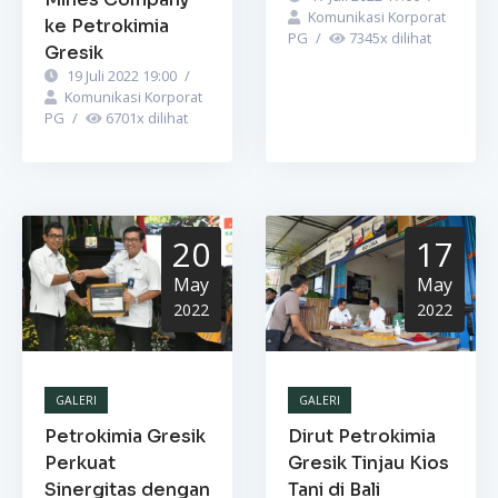
Komunikasi Korporat
ke Petrokimia
PG
/
7345
x dilihat
Gresik
19 Juli 2022 19:00
/
Komunikasi Korporat
PG
/
6701
x dilihat
20
17
May
May
2022
2022
GALERI
GALERI
Petrokimia Gresik
Dirut Petrokimia
Perkuat
Gresik Tinjau Kios
Sinergitas dengan
Tani di Bali