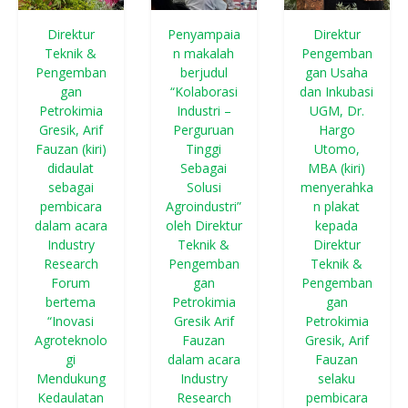
Direktur
Penyampaia
Direktur
Teknik &
n makalah
Pengemban
Pengemban
berjudul
gan Usaha
gan
“Kolaborasi
dan Inkubasi
Petrokimia
Industri –
UGM, Dr.
Gresik, Arif
Perguruan
Hargo
Fauzan (kiri)
Tinggi
Utomo,
didaulat
Sebagai
MBA (kiri)
sebagai
Solusi
menyerahka
pembicara
Agroindustri”
n plakat
dalam acara
oleh Direktur
kepada
Industry
Teknik &
Direktur
Research
Pengemban
Teknik &
Forum
gan
Pengemban
bertema
Petrokimia
gan
“Inovasi
Gresik Arif
Petrokimia
Agroteknolo
Fauzan
Gresik, Arif
gi
dalam acara
Fauzan
Mendukung
Industry
selaku
Kedaulatan
Research
pembicara