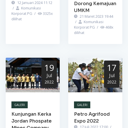
12 Januari 2024 11:12
Dorong Kemajuan
/
Komunikasi
UMKM
Korporat PG
/
3325
x
21 Maret 2023 19:44
dilihat
/
Komunikasi
Korporat PG
/
468
x
dilihat
19
17
Jul
Jul
2022
2022
GALERI
GALERI
Kunjungan Kerka
Petro Agrifood
Jordan Phospate
Expo 2022
17 Juli 2022 17:00
/
Mines Company