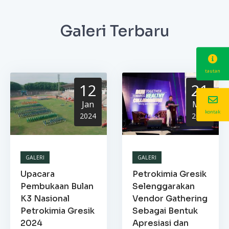
Galeri Terbaru
tautan
12
21
Jan
Mar
kontak
2024
2023
GALERI
GALERI
Upacara
Petrokimia Gresik
Pembukaan Bulan
Selenggarakan
K3 Nasional
Vendor Gathering
Petrokimia Gresik
Sebagai Bentuk
2024
Apresiasi dan