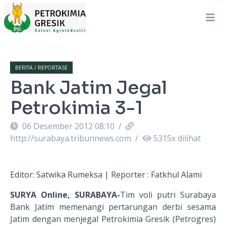
BERITA / REPORTASE
Bank Jatim Jegal
Petrokimia 3-1
06 Desember 2012 08:10
/
http://surabaya.tribunnews.com
/
5315
x dilihat
Editor: Satwika Rumeksa | Reporter : Fatkhul Alami
SURYA Online, SURABAYA-
Tim voli putri Surabaya
Bank Jatim memenangi pertarungan derbi sesama
Jatim dengan menjegal Petrokimia Gresik (Petrogres)