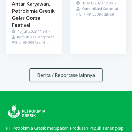
15 Mei 2023 12:00
/
Antar Karyawan,
Komunikasi Korporat
Petrokimia Gresik
PG
/
5509
x dilihat
Gelar Corsa
Festival
15 Juli 2023 11:34
/
Komunikasi Korporat
PG
/
3994
x dilihat
Berita / Reportase lainnya
PT Petrokimia Gresik merupakan Produsen Pupuk Terlengkap