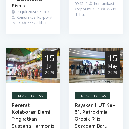
09:15
/
Komunikasi
Bisnis
Korporat PG
/
3571
x
21 Juli 2024 17:58
/
dilihat
Komunikasi Korporat
PG
/
666
x dilihat
15
15
Jul
May
2023
2023
BERITA / REPORTASE
BERITA / REPORTASE
Pererat
Rayakan HUT Ke-
Kolaborasi Demi
51, Petrokimia
Tingkatkan
Gresik Rilis
Suasana Harmonis
Seragam Baru