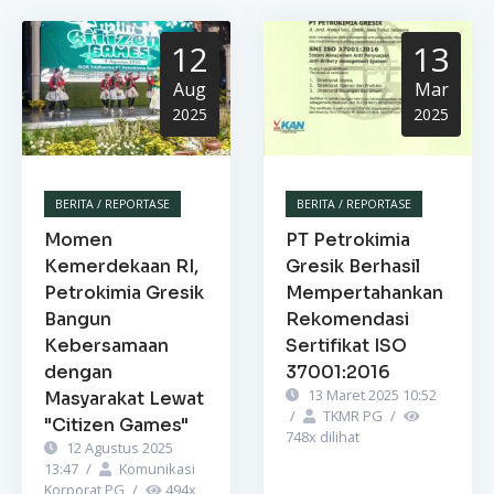
12
13
Aug
Mar
2025
2025
BERITA / REPORTASE
BERITA / REPORTASE
Momen
PT Petrokimia
Kemerdekaan RI,
Gresik Berhasil
Petrokimia Gresik
Mempertahankan
Bangun
Rekomendasi
Kebersamaan
Sertifikat ISO
dengan
37001:2016
13 Maret 2025 10:52
Masyarakat Lewat
/
TKMR PG
/
"Citizen Games"
748
x dilihat
12 Agustus 2025
13:47
/
Komunikasi
Korporat PG
/
494
x