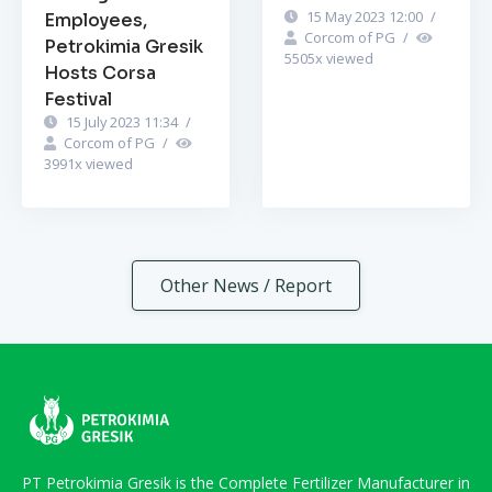
15 May 2023 12:00
/
Employees,
Corcom of PG
/
Petrokimia Gresik
5505
x viewed
Hosts Corsa
Festival
15 July 2023 11:34
/
Corcom of PG
/
3991
x viewed
Other News / Report
PT Petrokimia Gresik is the Complete Fertilizer Manufacturer in