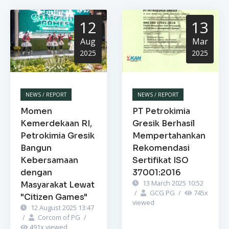
12
13
Aug
Mar
2025
2025
NEWS / REPORT
NEWS / REPORT
Momen
PT Petrokimia
Kemerdekaan RI,
Gresik Berhasil
Petrokimia Gresik
Mempertahankan
Bangun
Rekomendasi
Kebersamaan
Sertifikat ISO
dengan
37001:2016
13 March 2025 10:52
Masyarakat Lewat
/
GCG PG
/
745
x
"Citizen Games"
viewed
12 August 2025 13:47
/
Corcom of PG
/
491
x viewed