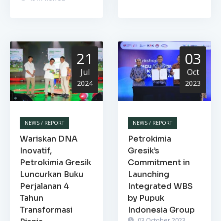
21
03
Jul
Oct
2024
2023
NEWS / REPORT
NEWS / REPORT
Wariskan DNA
Petrokimia
Inovatif,
Gresik’s
Petrokimia Gresik
Commitment in
Luncurkan Buku
Launching
Perjalanan 4
Integrated WBS
Tahun
by Pupuk
Transformasi
Indonesia Group
03 October 2023