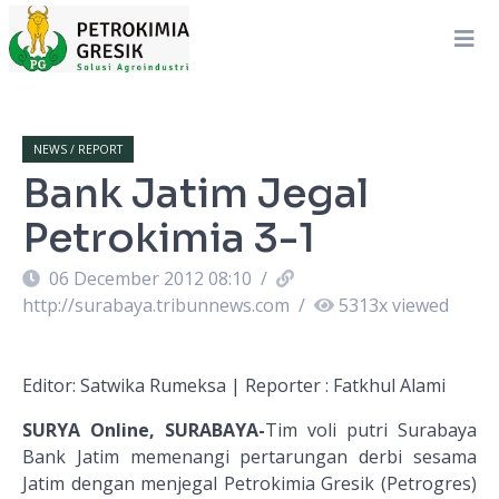
NEWS / REPORT
Bank Jatim Jegal
Petrokimia 3-1
06 December 2012 08:10
/
http://surabaya.tribunnews.com
/
5313
x viewed
Editor: Satwika Rumeksa | Reporter : Fatkhul Alami
SURYA Online, SURABAYA-
Tim voli putri Surabaya
Bank Jatim memenangi pertarungan derbi sesama
Jatim dengan menjegal Petrokimia Gresik (Petrogres)