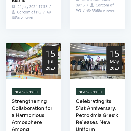
Bisnis
09:15
/
Corcom of
21 July 2024 17:58
/
PG
/
3568
x viewed
Corcom of PG
/
663
x viewed
15
15
Jul
May
2023
2023
NEWS / REPORT
NEWS / REPORT
Strengthening
Celebrating its
Collaboration for
51st Anniversary,
a Harmonious
Petrokimia Gresik
Atmosphere
Releases New
Among
Uniform