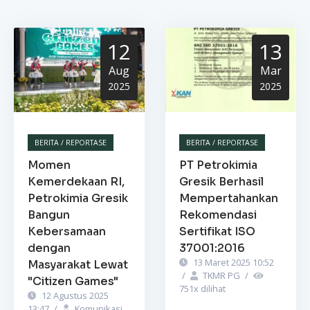
12
13
Aug
Mar
2025
2025
BERITA / REPORTASE
BERITA / REPORTASE
Momen
PT Petrokimia
Kemerdekaan RI,
Gresik Berhasil
Petrokimia Gresik
Mempertahankan
Bangun
Rekomendasi
Kebersamaan
Sertifikat ISO
dengan
37001:2016
13 Maret 2025 10:52
Masyarakat Lewat
/
TKMR PG
/
"Citizen Games"
751
x dilihat
12 Agustus 2025
13:47
/
Komunikasi