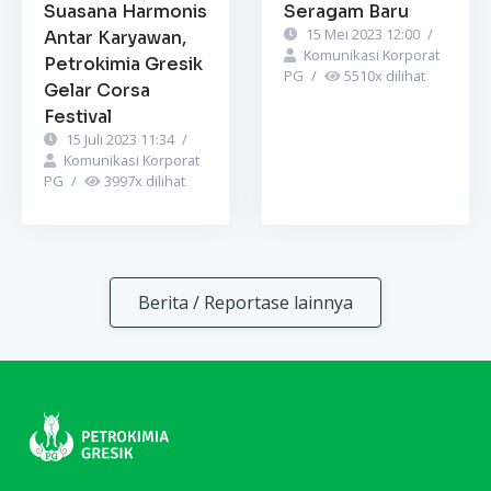
Suasana Harmonis
Seragam Baru
15 Mei 2023 12:00
/
Antar Karyawan,
Komunikasi Korporat
Petrokimia Gresik
PG
/
5510
x dilihat
Gelar Corsa
Festival
15 Juli 2023 11:34
/
Komunikasi Korporat
PG
/
3997
x dilihat
Berita / Reportase lainnya