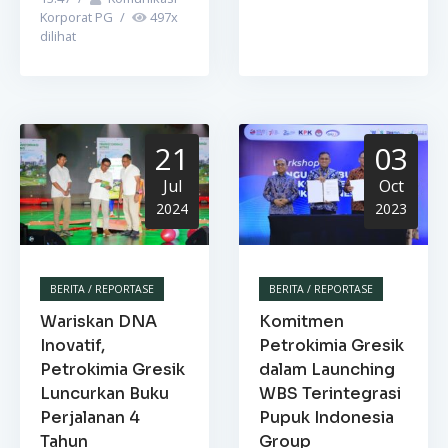
Korporat PG
/
497
x
dilihat
21
03
Jul
Oct
2024
2023
BERITA / REPORTASE
BERITA / REPORTASE
Wariskan DNA
Komitmen
Inovatif,
Petrokimia Gresik
Petrokimia Gresik
dalam Launching
Luncurkan Buku
WBS Terintegrasi
Perjalanan 4
Pupuk Indonesia
Tahun
Group