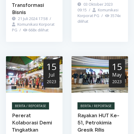
03 Oktober 2023
Transformasi
09:15
/
Komunikasi
Bisnis
Korporat PG
/
3574
x
21 Juli 2024 17:58
/
dilihat
Komunikasi Korporat
PG
/
668
x dilihat
15
15
Jul
May
2023
2023
BERITA / REPORTASE
BERITA / REPORTASE
Pererat
Rayakan HUT Ke-
Kolaborasi Demi
51, Petrokimia
Tingkatkan
Gresik Rilis