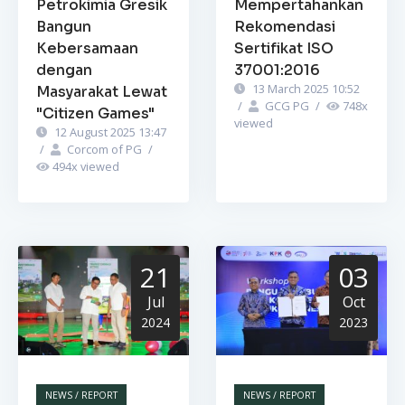
Petrokimia Gresik
Mempertahankan
Bangun
Rekomendasi
Kebersamaan
Sertifikat ISO
dengan
37001:2016
13 March 2025 10:52
Masyarakat Lewat
/
GCG PG
/
748
x
"Citizen Games"
viewed
12 August 2025 13:47
/
Corcom of PG
/
494
x viewed
21
03
Jul
Oct
2024
2023
NEWS / REPORT
NEWS / REPORT