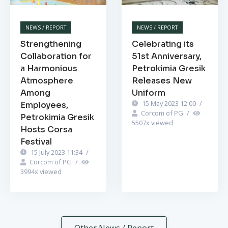
NEWS / REPORT
NEWS / REPORT
Strengthening
Celebrating its
Collaboration for
51st Anniversary,
a Harmonious
Petrokimia Gresik
Atmosphere
Releases New
Among
Uniform
15 May 2023 12:00
/
Employees,
Corcom of PG
/
Petrokimia Gresik
5507
x viewed
Hosts Corsa
Festival
15 July 2023 11:34
/
Corcom of PG
/
3994
x viewed
Other News / Report