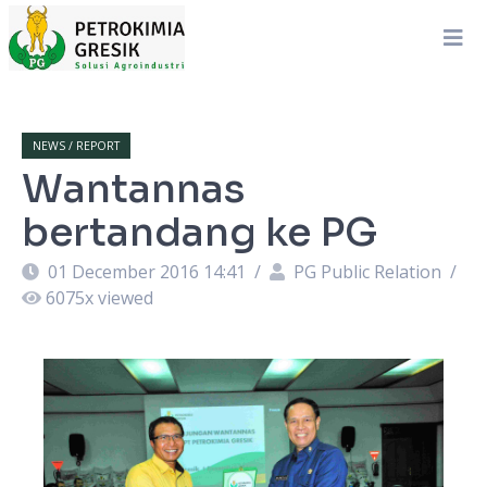
NEWS / REPORT
Wantannas
bertandang ke PG
01 December 2016 14:41
/
PG Public Relation
/
6075
x viewed