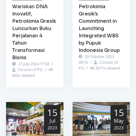
Wariskan DNA
Petrokimia
Inovatif,
Gresik’s
Petrokimia Gresik
Commitment in
Luncurkan Buku
Launching
Perjalanan 4
Integrated WBS
Tahun
by Pupuk
Transformasi
Indonesia Group
03 October 2023
Bisnis
09:15
/
Corcom of
21 July 2024 17:58
/
PG
/
3571
x viewed
Corcom of PG
/
665
x viewed
15
15
Jul
May
2023
2023