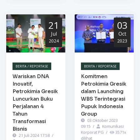
21
03
Jul
Oct
2024
2023
BERITA / REPORTASE
BERITA / REPORTASE
Wariskan DNA
Komitmen
Inovatif,
Petrokimia Gresik
Petrokimia Gresik
dalam Launching
Luncurkan Buku
WBS Terintegrasi
Perjalanan 4
Pupuk Indonesia
Tahun
Group
03 Oktober 2023
Transformasi
09:15
/
Komunikasi
Bisnis
Korporat PG
/
3571
x
21 Juli 2024 17:58
/
dilihat