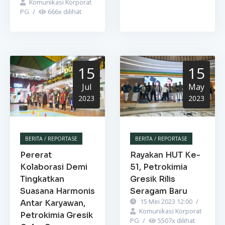
Komunikasi Korporat
PG
/
666
x dilihat
15
15
Jul
May
2023
2023
BERITA / REPORTASE
BERITA / REPORTASE
Pererat
Rayakan HUT Ke-
Kolaborasi Demi
51, Petrokimia
Tingkatkan
Gresik Rilis
Suasana Harmonis
Seragam Baru
15 Mei 2023 12:00
/
Antar Karyawan,
Komunikasi Korporat
Petrokimia Gresik
PG
/
5507
x dilihat