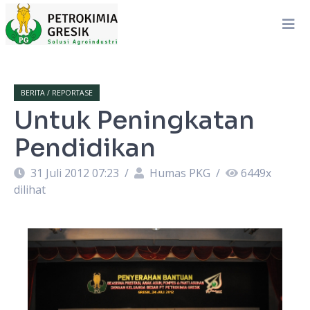
BERITA / REPORTASE
Untuk Peningkatan
Pendidikan
31 Juli 2012 07:23
/
Humas PKG
/
6449
x
dilihat