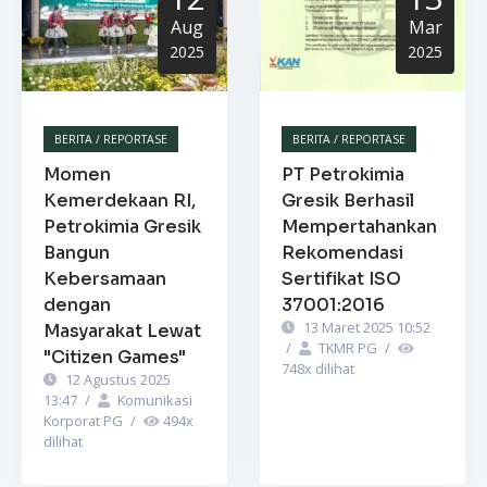
Aug
Mar
2025
2025
BERITA / REPORTASE
BERITA / REPORTASE
Momen
PT Petrokimia
Kemerdekaan RI,
Gresik Berhasil
Petrokimia Gresik
Mempertahankan
Bangun
Rekomendasi
Kebersamaan
Sertifikat ISO
dengan
37001:2016
13 Maret 2025 10:52
Masyarakat Lewat
/
TKMR PG
/
"Citizen Games"
748
x dilihat
12 Agustus 2025
13:47
/
Komunikasi
Korporat PG
/
494
x
dilihat