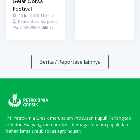
Gelar Corsa
Festival
15 Juli 2023 11:34
/
Komunikasi Korporat
PG
/
3994
x dilihat
Berita / Reportase lainnya
PT Petrokimia Gresik merupakan Produsen Pupuk Terlengkap
di Indonesia yang memproduksi berbagai macam pupuk dan
bahan kimia untuk solusi agroindustri.