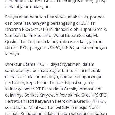
menembus FMIPA Institut Teknologi Bandung (ITB)
melalui jalur undangan.
Penyerahan bantuan bea siswa, anak asuh, ponpes
dan panti asuhan yang berlangsung di GOR Tri
Dharma PKG (24/7/12) ini dihadiri oleh Bupati Gresik,
Sambari Halim Radianto, Wakil Bupati Gresik, M.
Qosim, dan Forpimda lainnya, dinas terkait, jajaran
Direksi PKG, pengurus SKPG, PIKPG, serta undangan
lainnya.
Direktur Utama PKG, Hidayat Nyakman, dalam
sambutannya berharap agar bantuan ini ini tidak
dilihat dari nilai nominalnya, namun sebagai wujud
perhatian, kepedulian dan partisipasi segenap
keluarga besar PT Petrokimia Gresik, termasuk di
dalamnya Serikat Karyawan Petrokimia Gresik (SKPG),
Persatuan Istri Karyawan Petrokimia Gresik (PIKPG),
serta Baitul Maal wat Tamwil (BMT) masjid Nurul
Jannah. Kegiatan ini dilaksanakan sebagai ungkapan