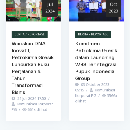
Jul
Oct
2024
2023
BERITA / REPORTASE
BERITA / REPORTASE
Wariskan DNA
Komitmen
Inovatif,
Petrokimia Gresik
Petrokimia Gresik
dalam Launching
Luncurkan Buku
WBS Terintegrasi
Perjalanan 4
Pupuk Indonesia
Tahun
Group
03 Oktober 2023
Transformasi
09:15
/
Komunikasi
Bisnis
Korporat PG
/
3566
x
21 Juli 2024 17:58
/
dilihat
Komunikasi Korporat
PG
/
661
x dilihat