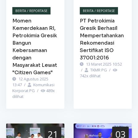
BERITA / REPORTASE
BERITA / REPORTASE
Momen
PT Petrokimia
Kemerdekaan RI,
Gresik Berhasil
Petrokimia Gresik
Mempertahankan
Bangun
Rekomendasi
Kebersamaan
Sertifikat ISO
dengan
37001:2016
13 Maret 2025 10:52
Masyarakat Lewat
/
TKMR PG
/
"Citizen Games"
742
x dilihat
12 Agustus 2025
13:47
/
Komunikasi
Korporat PG
/
489
x
dilihat
21
03