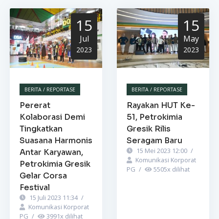
15
15
Jul
May
2023
2023
BERITA / REPORTASE
BERITA / REPORTASE
Pererat
Rayakan HUT Ke-
Kolaborasi Demi
51, Petrokimia
Tingkatkan
Gresik Rilis
Suasana Harmonis
Seragam Baru
15 Mei 2023 12:00
/
Antar Karyawan,
Komunikasi Korporat
Petrokimia Gresik
PG
/
5505
x dilihat
Gelar Corsa
Festival
15 Juli 2023 11:34
/
Komunikasi Korporat
PG
/
3991
x dilihat