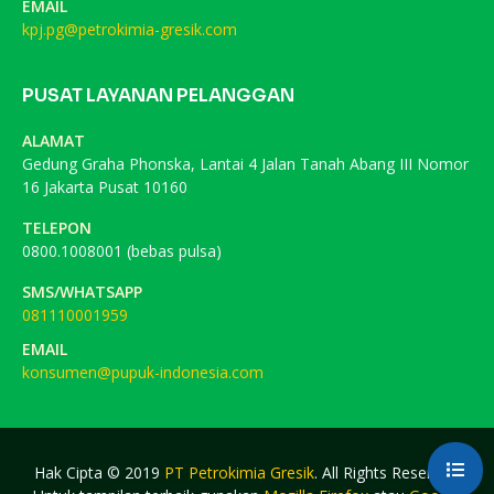
EMAIL
kpj.pg@petrokimia-gresik.com
PUSAT LAYANAN PELANGGAN
ALAMAT
Gedung Graha Phonska, Lantai 4 Jalan Tanah Abang III Nomor
16 Jakarta Pusat 10160
TELEPON
0800.1008001 (bebas pulsa)
SMS/WHATSAPP
081110001959
EMAIL
konsumen@pupuk-indonesia.com
Hak Cipta © 2019
PT Petrokimia Gresik
. All Rights Reserved.