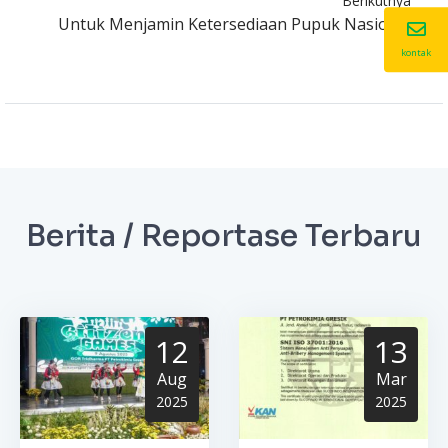
Berikutnya
Untuk Menjamin Ketersediaan Pupuk Nasional
kontak
Berita / Reportase Terbaru
12
13
Aug
Mar
2025
2025