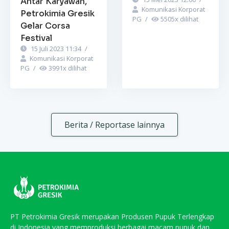
Antar Karyawan,
Komunikasi Korporat
Petrokimia Gresik
PG
/
5505
x dilihat
Gelar Corsa
Festival
15 Juli 2023 11:34
/
Komunikasi Korporat
PG
/
3991
x dilihat
Berita / Reportase lainnya
PT Petrokimia Gresik merupakan Produsen Pupuk Terlengkap
di Indonesia yang memproduksi berbagai macam pupuk dan