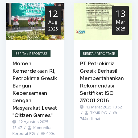
12
13
Aug
Mar
2025
2025
BERITA / REPORTASE
BERITA / REPORTASE
Momen
PT Petrokimia
Kemerdekaan RI,
Gresik Berhasil
Petrokimia Gresik
Mempertahankan
Bangun
Rekomendasi
Kebersamaan
Sertifikat ISO
dengan
37001:2016
13 Maret 2025 10:52
Masyarakat Lewat
/
TKMR PG
/
"Citizen Games"
744
x dilihat
12 Agustus 2025
13:47
/
Komunikasi
Korporat PG
/
490
x