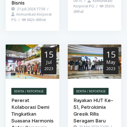
09:15
/
Komunikasi
Bisnis
Korporat PG
/
3567
x
21 Juli 2024 17:58
/
dilihat
Komunikasi Korporat
PG
/
662
x dilihat
15
15
Jul
May
2023
2023
BERITA / REPORTASE
BERITA / REPORTASE
Pererat
Rayakan HUT Ke-
Kolaborasi Demi
51, Petrokimia
Tingkatkan
Gresik Rilis
Suasana Harmonis
Seragam Baru
15 Mei 2023 12:00
/