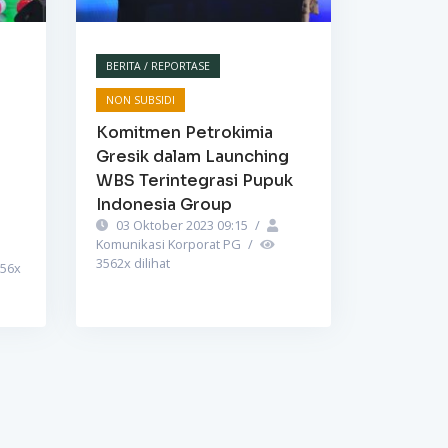
BERITA / REPORTASE
NON SUBSIDI
Komitmen Petrokimia
Gresik dalam Launching
WBS Terintegrasi Pupuk
Indonesia Group
03 Oktober 2023 09:15
/
Komunikasi Korporat PG
/
3562
x dilihat
56
x