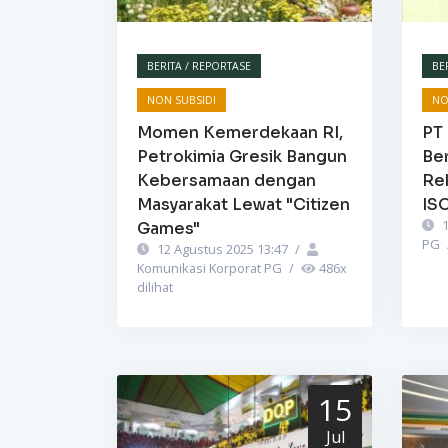
BERITA / REPORTASE
BE
NON SUBSIDI
NO
Momen Kemerdekaan RI,
PT 
Petrokimia Gresik Bangun
Be
Kebersamaan dengan
Re
Masyarakat Lewat "Citizen
IS
1
Games"
PG
12 Agustus 2025 13:47
/
Komunikasi Korporat PG
/
486
x
dilihat
15
Jul