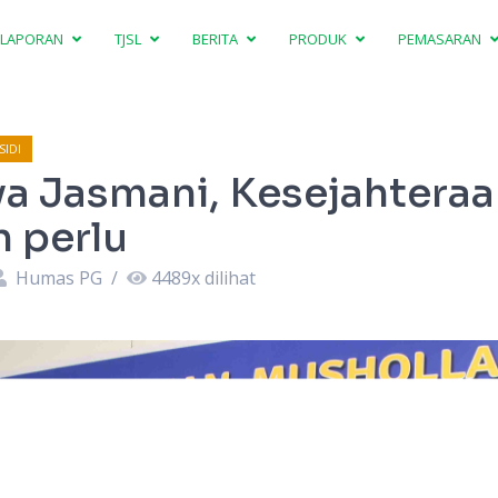
LAPORAN
TJSL
BERITA
PRODUK
PEMASARAN
IDI
ya Jasmani, Kesejahtera
 perlu
Humas PG
/
4489
x dilihat