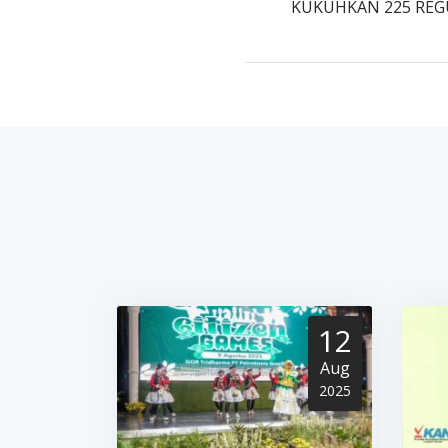
KUKUHKAN 225 REG
12
Aug
2025