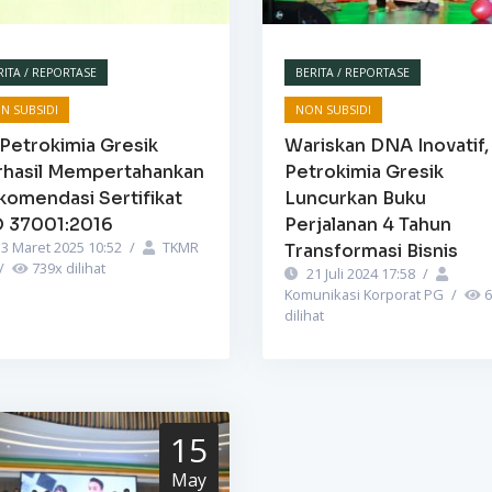
RITA / REPORTASE
BERITA / REPORTASE
N SUBSIDI
NON SUBSIDI
Petrokimia Gresik
Wariskan DNA Inovatif,
rhasil Mempertahankan
Petrokimia Gresik
komendasi Sertifikat
Luncurkan Buku
O 37001:2016
Perjalanan 4 Tahun
3 Maret 2025 10:52
/
TKMR
Transformasi Bisnis
/
739
x dilihat
21 Juli 2024 17:58
/
Komunikasi Korporat PG
/
6
dilihat
15
May