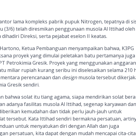
ntor lama kompleks pabrik pupuk Nitrogen, tepatnya di sis
 (3/6) telah diresmikan penggunaan musola Al Ittihad oleh
dihadiri Direksi, serta pejabat eselon II keatas.
i Hartono, Ketua Pembanguan menyampaikan bahwa, K3PG
ksana proyek yang dimulai peletakan batu pertamanya juga
 PT Petrokimia Gresik. Proyek yang menggunakan anggaran
atu miliar rupiah kurang seribu ini diselesaikan selama 210 
Sementara perencanaan dan
design
musola tersebut dikerja
ia Gresik sendiri.
bahwa solat itu tiang agama, siapa mendirikan solat berar
n adanya fasilitas musola Al Ittihad, segenap karyawan da
berikan kemudahan dan tidak perlu jauh-jauh untuk
t tersebut. Kata Ittihad sendiri bermakna persatuan, artiny
nduan untuk menyatukan diri dengan Allah dan juga
n persatuan, kita dapat dengan mudah mencapai cita-cita