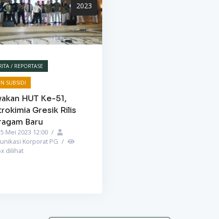
2023
RITA / REPORTASE
N SUBSIDI
yakan HUT Ke-51,
rokimia Gresik Rilis
ragam Baru
5 Mei 2023 12:00
/
unikasi Korporat PG
/
5
x dilihat