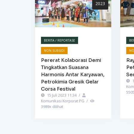
2023
BERITA / REPORTASE
BE
NON SUBSIDI
NO
Pererat Kolaborasi Demi
Ra
Tingkatkan Suasana
Pet
Harmonis Antar Karyawan,
Se
1
Petrokimia Gresik Gelar
Kom
Corsa Festival
550
15 Juli 2023 11:34
/
Komunikasi Korporat PG
/
3989
x dilihat