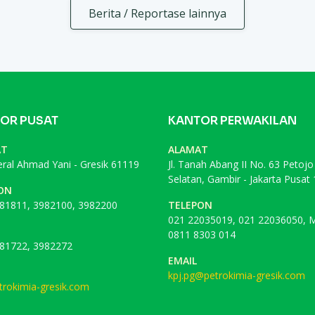
Berita / Reportase lainnya
OR PUSAT
KANTOR PERWAKILAN
AT
ALAMAT
deral Ahmad Yani - Gresik 61119
Jl. Tanah Abang II No. 63 Petojo
Selatan, Gambir - Jakarta Pusat
ON
81811, 3982100, 3982200
TELEPON
021 22035019, 021 22036050, M
0811 8303 014
81722, 3982272
EMAIL
kpj.pg@petrokimia-gresik.com
rokimia-gresik.com