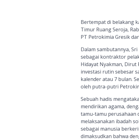
Bertempat di belakang ka
Timur Ruang Seroja, Rabu
PT Petrokimia Gresik dan 
Dalam sambutannya, Sr
sebagai kontraktor pela
Hidayat Nyakman, Dirut
investasi rutin sebesar s
kalender atau 7 bulan. 
oleh putra-putri Petrokim
Sebuah hadis mengatakan 
mendirikan agama, denga
tamu-tamu perusahaan di
melaksanakan ibadah sola
sebagai manusia berkeri
dimaksudkan bahwa denga