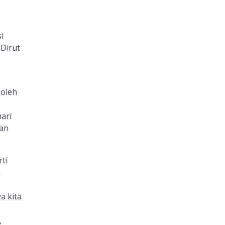
i
 Dirut
 oleh
hari
kan
ti
n
a kita
,