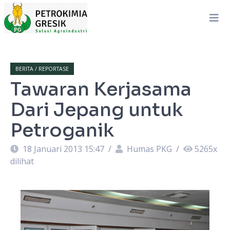
BERITA / REPORTASE
Tawaran Kerjasama
Dari Jepang untuk
Petroganik
18 Januari 2013 15:47
/
Humas PKG
/
5265
x
dilihat