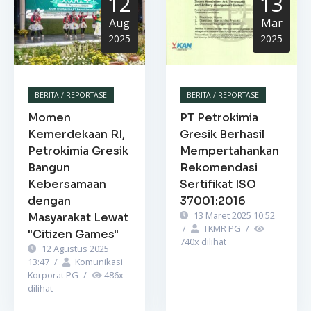
12
13
Aug
Mar
2025
2025
BERITA / REPORTASE
BERITA / REPORTASE
Momen
PT Petrokimia
Kemerdekaan RI,
Gresik Berhasil
Petrokimia Gresik
Mempertahankan
Bangun
Rekomendasi
Kebersamaan
Sertifikat ISO
dengan
37001:2016
13 Maret 2025 10:52
Masyarakat Lewat
/
TKMR PG
/
"Citizen Games"
740
x dilihat
12 Agustus 2025
13:47
/
Komunikasi
Korporat PG
/
486
x
dilihat