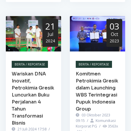
21
03
Jul
Oct
2024
2023
BERITA / REPORTASE
BERITA / REPORTASE
Wariskan DNA
Komitmen
Inovatif,
Petrokimia Gresik
Petrokimia Gresik
dalam Launching
Luncurkan Buku
WBS Terintegrasi
Perjalanan 4
Pupuk Indonesia
Tahun
Group
03 Oktober 2023
Transformasi
09:15
/
Komunikasi
Bisnis
Korporat PG
/
3563
x
21 Juli 2024 17:58
/