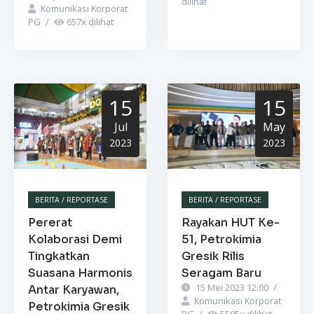
dilihat
Komunikasi Korporat
PG
/
657
x dilihat
15
15
Jul
May
2023
2023
BERITA / REPORTASE
BERITA / REPORTASE
Pererat
Rayakan HUT Ke-
Kolaborasi Demi
51, Petrokimia
Tingkatkan
Gresik Rilis
Suasana Harmonis
Seragam Baru
15 Mei 2023 12:00
/
Antar Karyawan,
Komunikasi Korporat
Petrokimia Gresik
PG
/
5505
x dilihat