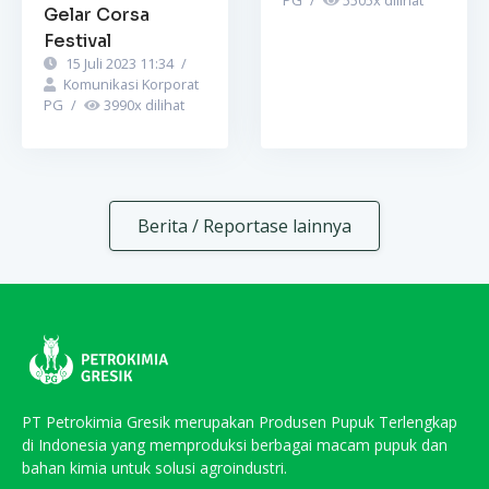
Gelar Corsa
Festival
15 Juli 2023 11:34
/
Komunikasi Korporat
PG
/
3990
x dilihat
Berita / Reportase lainnya
PT Petrokimia Gresik merupakan Produsen Pupuk Terlengkap
di Indonesia yang memproduksi berbagai macam pupuk dan
bahan kimia untuk solusi agroindustri.