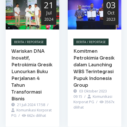
21
03
Jul
Oct
2024
2023
BERITA / REPORTASE
BERITA / REPORTASE
Wariskan DNA
Komitmen
Inovatif,
Petrokimia Gresik
Petrokimia Gresik
dalam Launching
Luncurkan Buku
WBS Terintegrasi
Perjalanan 4
Pupuk Indonesia
Tahun
Group
03 Oktober 2023
Transformasi
09:15
/
Komunikasi
Bisnis
Korporat PG
/
3567
x
21 Juli 2024 17:58
/
dilihat
Komunikasi Korporat
PG
/
662
x dilihat