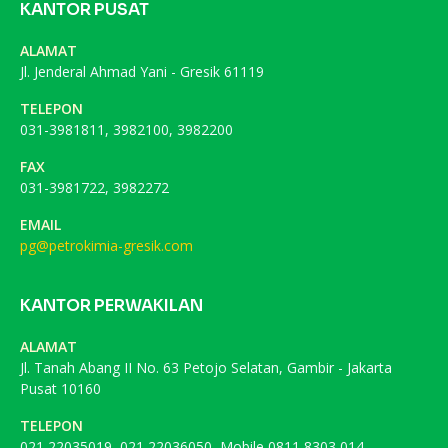
KANTOR PUSAT
ALAMAT
Jl. Jenderal Ahmad Yani - Gresik 61119
TELEPON
031-3981811, 3982100, 3982200
FAX
031-3981722, 3982272
EMAIL
pg@petrokimia-gresik.com
KANTOR PERWAKILAN
ALAMAT
Jl. Tanah Abang II No. 63 Petojo Selatan, Gambir - Jakarta
Pusat 10160
TELEPON
021 22035019, 021 22036050, Mobile 0811 8303 014