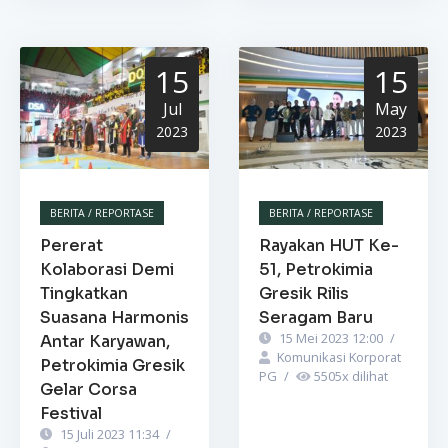
15
15
Jul
May
2023
2023
BERITA / REPORTASE
BERITA / REPORTASE
Pererat
Rayakan HUT Ke-
Kolaborasi Demi
51, Petrokimia
Tingkatkan
Gresik Rilis
Suasana Harmonis
Seragam Baru
15 Mei 2023 12:00
/
Antar Karyawan,
Komunikasi Korporat
Petrokimia Gresik
PG
/
5505
x dilihat
Gelar Corsa
Festival
15 Juli 2023 11:34
/