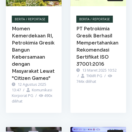
BERITA / REPORTASE
BERITA / REPORTASE
Momen
PT Petrokimia
Kemerdekaan RI,
Gresik Berhasil
Petrokimia Gresik
Mempertahankan
Bangun
Rekomendasi
Kebersamaan
Sertifikat ISO
dengan
37001:2016
13 Maret 2025 10:52
Masyarakat Lewat
/
TKMR PG
/
"Citizen Games"
744
x dilihat
12 Agustus 2025
13:47
/
Komunikasi
Korporat PG
/
490
x
dilihat