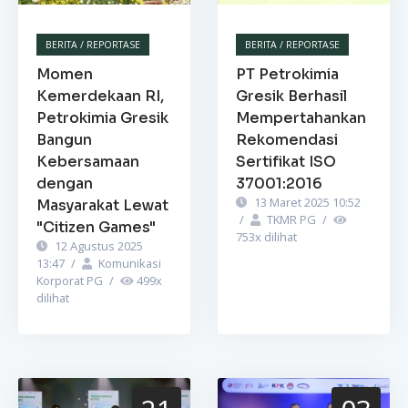
BERITA / REPORTASE
BERITA / REPORTASE
Momen
PT Petrokimia
Kemerdekaan RI,
Gresik Berhasil
Petrokimia Gresik
Mempertahankan
Bangun
Rekomendasi
Kebersamaan
Sertifikat ISO
dengan
37001:2016
13 Maret 2025 10:52
Masyarakat Lewat
/
TKMR PG
/
"Citizen Games"
753
x dilihat
12 Agustus 2025
13:47
/
Komunikasi
Korporat PG
/
499
x
dilihat