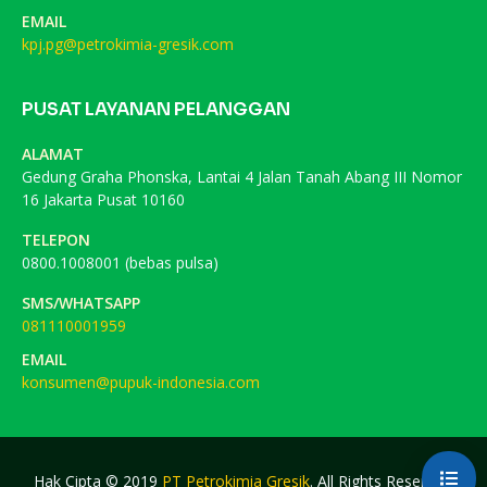
EMAIL
kpj.pg@petrokimia-gresik.com
PUSAT LAYANAN PELANGGAN
ALAMAT
Gedung Graha Phonska, Lantai 4 Jalan Tanah Abang III Nomor
16 Jakarta Pusat 10160
TELEPON
0800.1008001 (bebas pulsa)
SMS/WHATSAPP
081110001959
EMAIL
konsumen@pupuk-indonesia.com
Hak Cipta © 2019
PT Petrokimia Gresik
. All Rights Reserved.