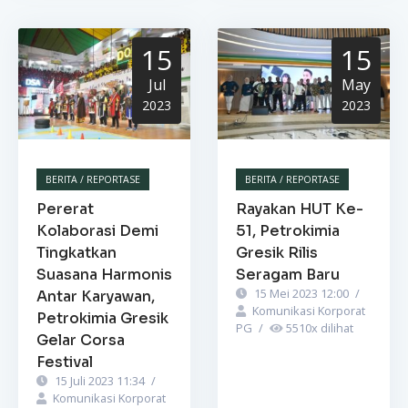
15
15
Jul
May
2023
2023
BERITA / REPORTASE
BERITA / REPORTASE
Pererat
Rayakan HUT Ke-
Kolaborasi Demi
51, Petrokimia
Tingkatkan
Gresik Rilis
Suasana Harmonis
Seragam Baru
15 Mei 2023 12:00
/
Antar Karyawan,
Komunikasi Korporat
Petrokimia Gresik
PG
/
5510
x dilihat
Gelar Corsa
Festival
15 Juli 2023 11:34
/
Komunikasi Korporat