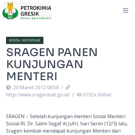
BERITA / REPORTASE
SRAGEN PANEN
KUNJUNGAN
MENTERI
20 Maret 2012 08:58
/
http://www.sragenkab.go.id/
/
6102
x dilihat
SRAGEN
– Setelah kunjungan menteri Sosial Menteri
Sosial RI, Dr. Salim Segaf Al Jufri, hari Senin (12/3) lalu,
Sragen kembali mendapat kunjungan Menteri dari