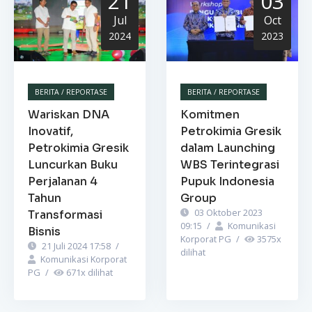
21
03
Jul
Oct
2024
2023
BERITA / REPORTASE
BERITA / REPORTASE
Wariskan DNA
Komitmen
Inovatif,
Petrokimia Gresik
Petrokimia Gresik
dalam Launching
Luncurkan Buku
WBS Terintegrasi
Perjalanan 4
Pupuk Indonesia
Tahun
Group
03 Oktober 2023
Transformasi
09:15
/
Komunikasi
Bisnis
Korporat PG
/
3575
x
21 Juli 2024 17:58
/
dilihat
Komunikasi Korporat
PG
/
671
x dilihat