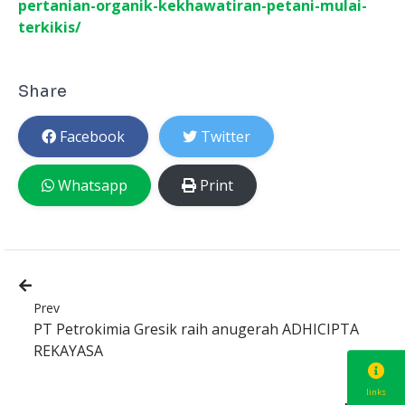
pertanian-organik-kekhawatiran-petani-mulai-
terkikis/
Share
Facebook
Twitter
Whatsapp
Print
Prev
PT Petrokimia Gresik raih anugerah ADHICIPTA
REKAYASA
links