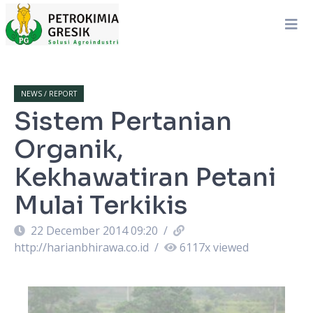
NEWS / REPORT
Sistem Pertanian
Organik,
Kekhawatiran Petani
Mulai Terkikis
22 December 2014 09:20
/
http://harianbhirawa.co.id
/
6117
x viewed