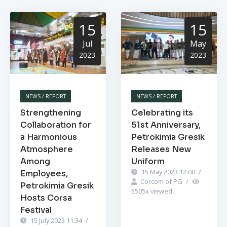
15
15
Jul
May
2023
2023
NEWS / REPORT
NEWS / REPORT
Strengthening
Celebrating its
Collaboration for
51st Anniversary,
a Harmonious
Petrokimia Gresik
Atmosphere
Releases New
Among
Uniform
15 May 2023 12:00
/
Employees,
Corcom of PG
/
Petrokimia Gresik
5505
x viewed
Hosts Corsa
Festival
15 July 2023 11:34
/