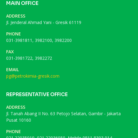
MAIN OFFICE
ADDRESS
Jl. Jenderal Ahmad Yani - Gresik 61119
PHONE
031-3981811, 3982100, 3982200
FAX
031-3981722, 3982272
EMAIL
pg@petrokimia-gresik.com
REPRESENTATIVE OFFICE
ADDRESS
Jl. Tanah Abang II No. 63 Petojo Selatan, Gambir - Jakarta
Pusat 10160
PHONE
021 22035019, 021 22036050, Mobile 0811 8303 014