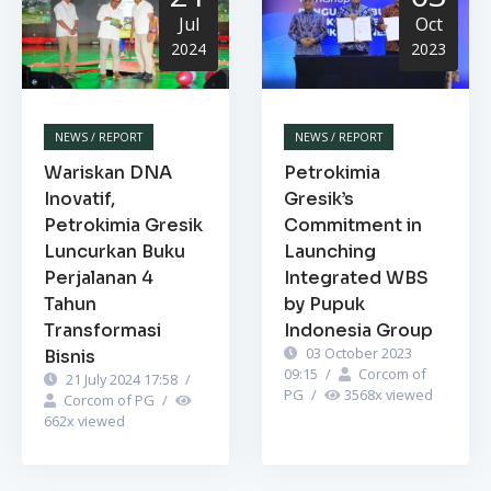
Jul
Oct
2024
2023
NEWS / REPORT
NEWS / REPORT
Wariskan DNA
Petrokimia
Inovatif,
Gresik’s
Petrokimia Gresik
Commitment in
Luncurkan Buku
Launching
Perjalanan 4
Integrated WBS
Tahun
by Pupuk
Transformasi
Indonesia Group
03 October 2023
Bisnis
09:15
/
Corcom of
21 July 2024 17:58
/
PG
/
3568
x viewed
Corcom of PG
/
662
x viewed