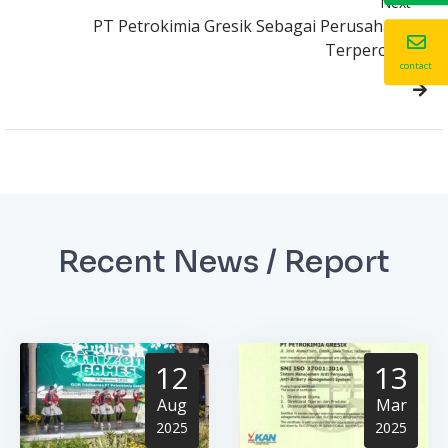
Next
PT Petrokimia Gresik Sebagai Perusahaan
Terpercaya
contact
Recent News / Report
12
13
Aug
Mar
2025
2025