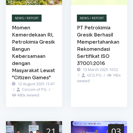
NEWS / REPORT
NEWS / REPORT
Momen
PT Petrokimia
Kemerdekaan RI,
Gresik Berhasil
Petrokimia Gresik
Mempertahankan
Bangun
Rekomendasi
Kebersamaan
Sertifikat ISO
dengan
37001:2016
13 March 2025 10:52
Masyarakat Lewat
/
GCG PG
/
745
x
"Citizen Games"
viewed
12 August 2025 13:47
/
Corcom of PG
/
490
x viewed
21
03