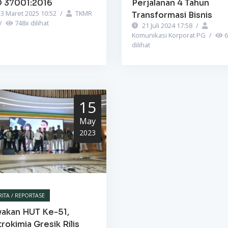
O 37001:2016
Perjalanan 4 Tahun
3 Maret 2025 10:52
/
TKMR
Transformasi Bisnis
/
748
x dilihat
21 Juli 2024 17:58
/
Komunikasi Korporat PG
/
6
dilihat
15
May
2023
RITA / REPORTASE
yakan HUT Ke-51,
rokimia Gresik Rilis