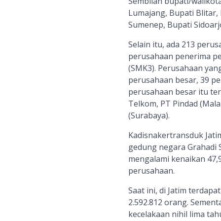
Sembilan bupati/walikot
Lumajang, Bupati Blitar,
Sumenep, Bupati Sidoarj
Selain itu, ada 213 peru
perusahaan penerima pe
(SMK3). Perusahaan yang
perusahaan besar, 39 pe
perusahaan besar itu te
Telkom, PT Pindad (Mal
(Surabaya).
Kadisnakertransduk Jati
gedung negara Grahadi S
mengalami kenaikan 47,9
perusahaan.
Saat ini, di Jatim terda
2.592.812 orang. Sement
kecelakaan nihil lima tah