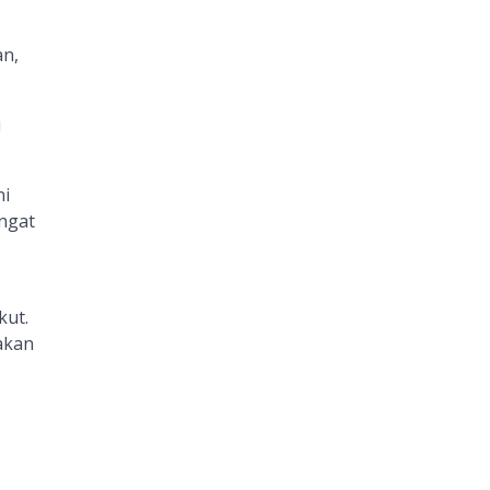
an,
i
ni
ngat
kut.
akan