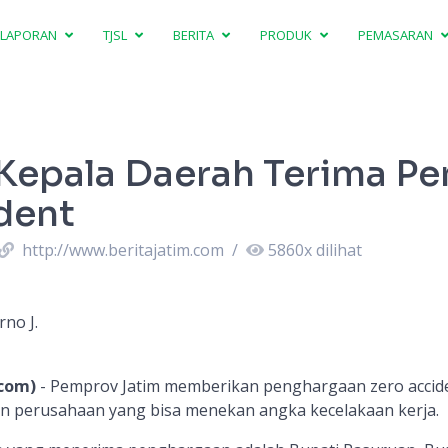
LAPORAN
TJSL
BERITA
PRODUK
PEMASARAN
Kepala Daerah Terima P
dent
http://www.beritajatim.com
/
5860
x dilihat
no J.
.com)
- Pemprov Jatim memberikan penghargaan zero accid
n perusahaan yang bisa menekan angka kecelakaan kerja.