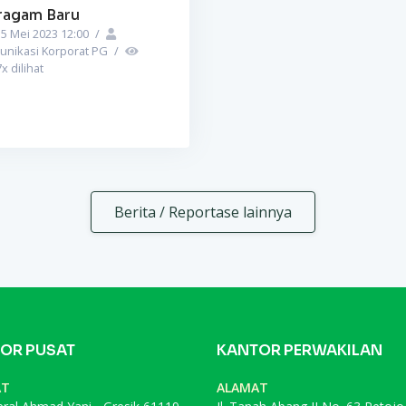
ragam Baru
5 Mei 2023 12:00
/
unikasi Korporat PG
/
7
x dilihat
Berita / Reportase lainnya
OR PUSAT
KANTOR PERWAKILAN
AT
ALAMAT