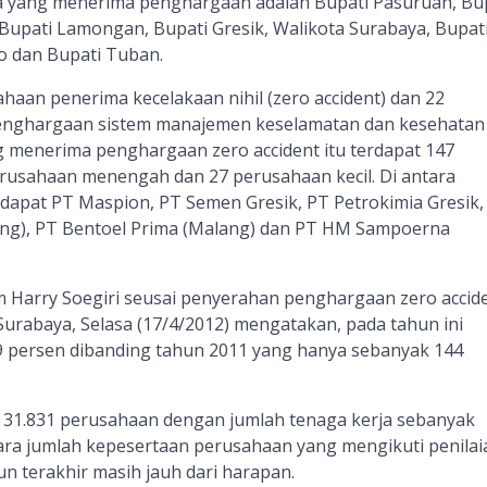
a yang menerima penghargaan adalah Bupati Pasuruan, Bu
 Bupati Lamongan, Bupati Gresik, Walikota Surabaya, Bupat
o dan Bupati Tuban.
sahaan penerima kecelakaan nihil (zero accident) dan 22
nghargaan sistem manajemen keselamatan dan kesehatan 
 menerima penghargaan zero accident itu terdapat 147
rusahaan menengah dan 27 perusahaan kecil. Di antara
rdapat PT Maspion, PT Semen Gresik, PT Petrokimia Gresik,
ang), PT Bentoel Prima (Malang) dan PT HM Sampoerna
m Harry Soegiri seusai penyerahan penghargaan zero accide
urabaya, Selasa (17/4/2012) mengatakan, pada tahun ini
 persen dibanding tahun 2011 yang hanya sebanyak 144
pat 31.831 perusahaan dengan jumlah tenaga kerja sebanyak
ara jumlah kepesertaan perusahaan yang mengikuti penilai
un terakhir masih jauh dari harapan.