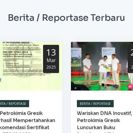
Berita / Reportase Terbaru
13
Mar
2025
RITA / REPORTASE
BERITA / REPORTASE
Petrokimia Gresik
Wariskan DNA Inovatif,
rhasil Mempertahankan
Petrokimia Gresik
komendasi Sertifikat
Luncurkan Buku