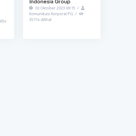
Indonesia Group
03 Oktober 2023 09:15
/
Komunikasi Korporat PG
/
3571
x dilihat
65
x