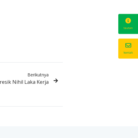
tautan
kontak
Berikutnya
esik Nihil Laka Kerja