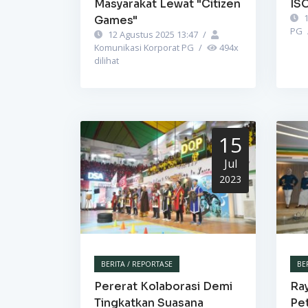
Masyarakat Lewat "Citizen
IS
1
Games"
PG
12 Agustus 2025 13:47
/
Komunikasi Korporat PG
/
494
x
dilihat
15
Jul
2023
BERITA / REPORTASE
BE
Pererat Kolaborasi Demi
Ra
Tingkatkan Suasana
Pet