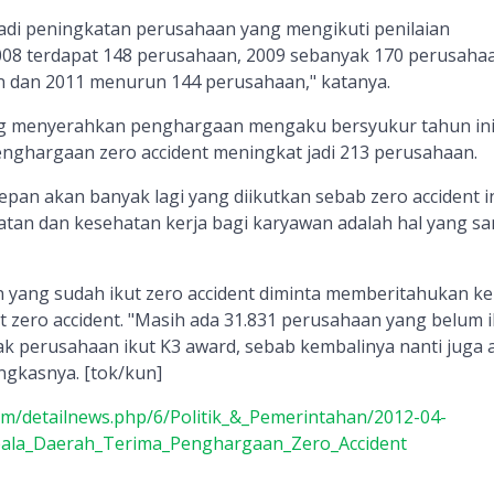
adi peningkatan perusahaan yang mengikuti penilaian
2008 terdapat 148 perusahaan, 2009 sebanyak 170 perusaha
n dan 2011 menurun 144 perusahaan," katanya.
g menyerahkan penghargaan mengaku bersyukur tahun in
ghargaan zero accident meningkat jadi 213 perusahaan.
pan akan banyak lagi yang diikutkan sebab zero accident i
atan dan kesehatan kerja bagi karyawan adalah hal yang sa
 yang sudah ikut zero accident diminta memberitahukan ke
t zero accident. "Masih ada 31.831 perusahaan yang belum i
ak perusahaan ikut K3 award, sebab kembalinya nanti juga 
ngkasnya. [tok/kun]
com/detailnews.php/6/Politik_&_Pemerintahan/2012-04-
pala_Daerah_Terima_Penghargaan_Zero_Accident