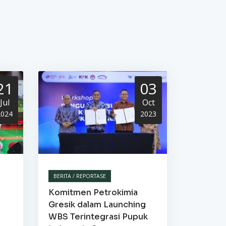
21
03
Jul
Oct
2024
2023
BERITA / REPORTASE
Komitmen Petrokimia
Gresik dalam Launching
WBS Terintegrasi Pupuk