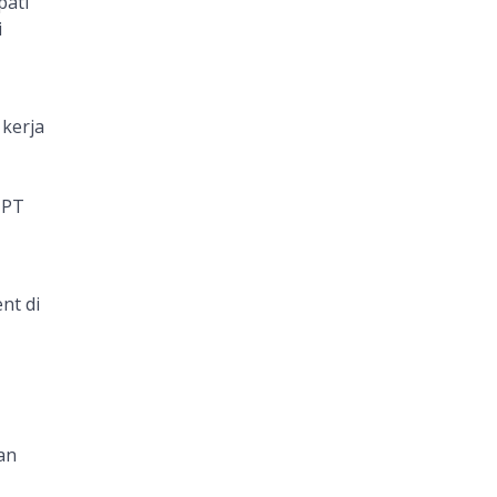
pati
i
kerja
 PT
nt di
an