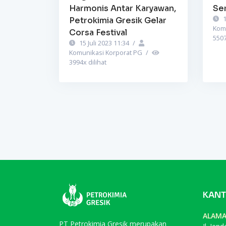
Harmonis Antar Karyawan,
Se
1
Petrokimia Gresik Gelar
Kom
Corsa Festival
550
15 Juli 2023 11:34
/
Komunikasi Korporat PG
/
3994
x dilihat
KANT
ALAM
PT Petrokimia Gresik merupakan