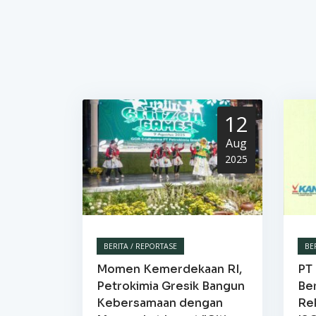
12
Aug
2025
BERITA / REPORTASE
BE
Momen Kemerdekaan RI,
PT 
Petrokimia Gresik Bangun
Be
Kebersamaan dengan
Re