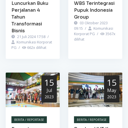
Luncurkan Buku
WBS Terintegrasi
Perjalanan 4
Pupuk Indonesia
Tahun
Group
03 Oktober 2023
Transformasi
09:15
/
Komunikasi
Bisnis
Korporat PG
/
3567
x
21 Juli 2024 17:58
/
dilihat
Komunikasi Korporat
PG
/
662
x dilihat
15
15
Jul
May
2023
2023
BERITA / REPORTASE
BERITA / REPORTASE