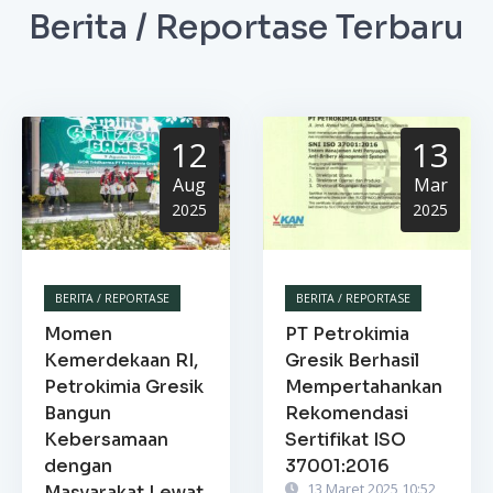
Berita / Reportase Terbaru
12
13
Aug
Mar
2025
2025
BERITA / REPORTASE
BERITA / REPORTASE
Momen
PT Petrokimia
Kemerdekaan RI,
Gresik Berhasil
Petrokimia Gresik
Mempertahankan
Bangun
Rekomendasi
Kebersamaan
Sertifikat ISO
dengan
37001:2016
13 Maret 2025 10:52
Masyarakat Lewat