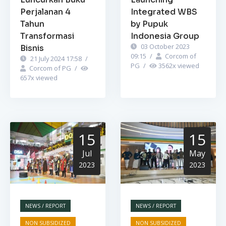
Perjalanan 4
Integrated WBS
Tahun
by Pupuk
Transformasi
Indonesia Group
03 October 2023
Bisnis
09:15
/
Corcom of
21 July 2024 17:58
/
PG
/
3562
x viewed
Corcom of PG
/
657
x viewed
15
15
Jul
May
2023
2023
NEWS / REPORT
NEWS / REPORT
NON SUBSIDIZED
NON SUBSIDIZED