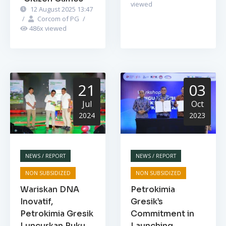
viewed
12 August 2025 13:47
/
Corcom of PG
/
486
x viewed
21
03
Jul
Oct
2024
2023
NEWS / REPORT
NEWS / REPORT
NON SUBSIDIZED
NON SUBSIDIZED
Wariskan DNA
Petrokimia
Inovatif,
Gresik’s
Petrokimia Gresik
Commitment in
Luncurkan Buku
Launching