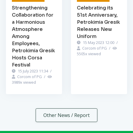
Strengthening
Celebrating its
Collaboration for
51st Anniversary,
a Harmonious
Petrokimia Gresik
Atmosphere
Releases New
Among
Uniform
15 May 2023 12:00
/
Employees,
Corcom of PG
/
Petrokimia Gresik
5505
x viewed
Hosts Corsa
Festival
15 July 2023 11:34
/
Corcom of PG
/
3989
x viewed
Other News / Report