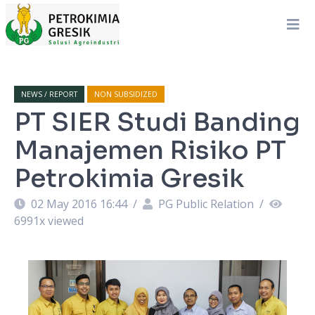
NEWS / REPORT
NON SUBSIDIZED
PT SIER Studi Banding
Manajemen Risiko PT
Petrokimia Gresik
02 May 2016 16:44
/
PG Public Relation
/
6991
x viewed