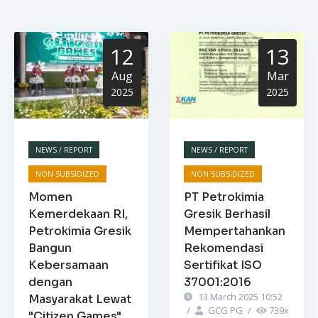
12
13
Aug
Mar
2025
2025
NEWS / REPORT
NEWS / REPORT
NON SUBSIDIZED
NON SUBSIDIZED
Momen
PT Petrokimia
Kemerdekaan RI,
Gresik Berhasil
Petrokimia Gresik
Mempertahankan
Bangun
Rekomendasi
Kebersamaan
Sertifikat ISO
dengan
37001:2016
13 March 2025 10:52
Masyarakat Lewat
/
GCG PG
/
739
x
"Citizen Games"