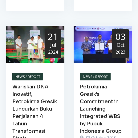
21
03
Jul
Oct
2024
2023
NEWS / REPORT
NEWS / REPORT
Wariskan DNA
Petrokimia
Inovatif,
Gresik’s
Petrokimia Gresik
Commitment in
Luncurkan Buku
Launching
Perjalanan 4
Integrated WBS
Tahun
by Pupuk
Transformasi
Indonesia Group
03 October 2023