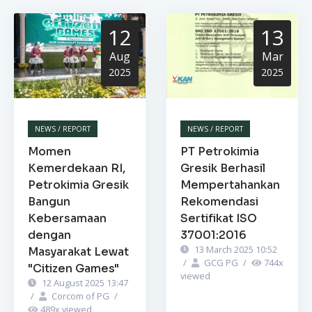
12
13
Aug
Mar
2025
2025
NEWS / REPORT
NEWS / REPORT
Momen
PT Petrokimia
Kemerdekaan RI,
Gresik Berhasil
Petrokimia Gresik
Mempertahankan
Bangun
Rekomendasi
Kebersamaan
Sertifikat ISO
dengan
37001:2016
13 March 2025 10:52
Masyarakat Lewat
/
GCG PG
/
744
x
"Citizen Games"
viewed
12 August 2025 13:47
/
Corcom of PG
/
489
x viewed