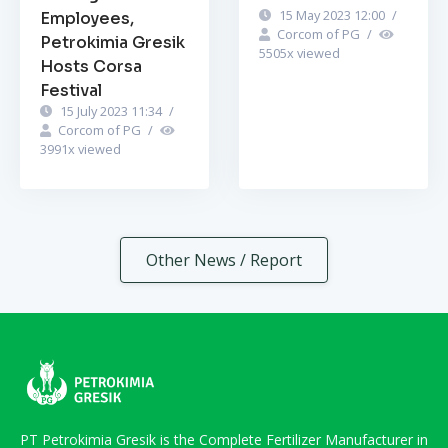
15 May 2023 12:00
/
Employees,
Corcom of PG
/
Petrokimia Gresik
5505
x viewed
Hosts Corsa
Festival
15 July 2023 11:34
/
Corcom of PG
/
3991
x viewed
Other News / Report
PT Petrokimia Gresik is the Complete Fertilizer Manufacturer in