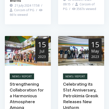
Bisnis
09:15
/
Corcom of
21 July 2024 17:58
/
PG
/
3567
x viewed
Corcom of PG
/
661
x viewed
15
15
Jul
May
2023
2023
NEWS / REPORT
NEWS / REPORT
Strengthening
Celebrating its
Collaboration for
51st Anniversary,
a Harmonious
Petrokimia Gresik
Atmosphere
Releases New
Among
Uniform