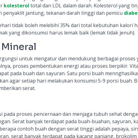
ar
kolesterol
total dan LDL dalam darah. Kolesterol yang tin
penyaklit jantung, tekanan darah tinggi dan pemicu
diabe
ari tidak boleh melebihi 35% dari total kebutuhan kalori h
ak yang dikonsumsi harus lemak baik (lemak tidak jenuh).
 Mineral
rgungsi untuk mengatur dan mendukung berbagai proses 
alnya, proses pembentukan energi atau proses berpikir. Vit
apat pada buah dan sayuran. Satu porsi buah mennghasilk
ankan agar setiap hari melakukan konsumsi 5-9 porsi buah. 
mberikan serat.
i pada proses pencernaan dan menjaga tubuh sehat deng
gan. Serat banyak terdapat pada buah-buahan, sayuran, k
berapa contoh buah dengan serat tinggi adalah pepaya, sir
uran, serat banyak terdapat pada kacang panjang, brokolim