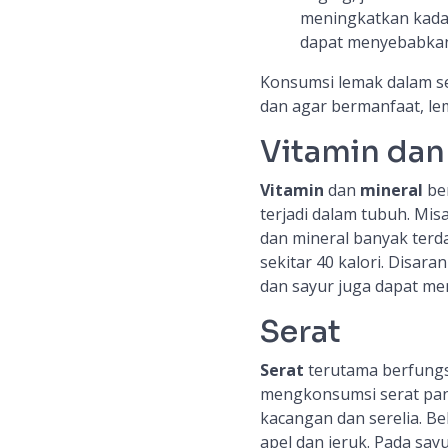
meningkatkan kad
dapat menyebabkan 
Konsumsi lemak dalam seh
dan agar bermanfaat, lem
Vitamin dan
Vitamin
dan
mineral
be
terjadi dalam tubuh. Mis
dan mineral banyak terd
sekitar 40 kalori. Disar
dan sayur juga dapat me
Serat
Serat
terutama berfungs
mengkonsumsi serat pan
kacangan dan serelia. Be
apel dan jeruk. Pada say