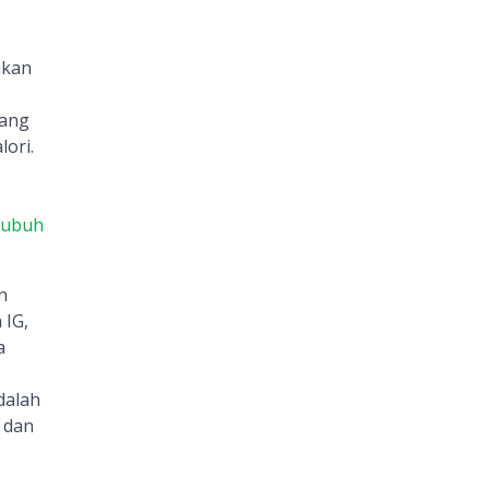
ukan
yang
ori.
.
 tubuh
n
 IG,
a
dalah
 dan