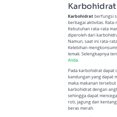
Karbohidrat
Karbohidrat
berfungsi s
berbagai aktivitas. Rata
Kebutuhan rata-rata manu
diperoleh dari karbohidr
Namun, saat ini rata-ra
Kelebihan mengkonsumsi 
lemak. Selengkapnya tent
Anda
.
Pada karbohidrat dapat d
kandungan yang dapat me
maka makanan tersebut 
karbohidrat dengan angk
sehingga dapat mencegah
roti, jagung dan kentan
beras merah.