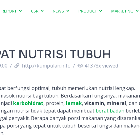
REPORT
CSR
NEWS
PRODUCT
MARKETING
PAT NUTRISI TUBUH
9:00
/
http://kumpulan.info
/
41378
x viewed
at berfungsi optimal, tubuh memerlukan nutrisi lengkap.
sok nutrisi bagi tubuh. Berdasarkan fungsinya, makanan
njadi
karbohidrat
, protein,
lemak
,
vitamin
,
mineral
, dan
ngan nutrisi tidak tepat dapat membuat
berat badan
berle
ai penyakit. Berapa banyak porsi makanan yang disarank
pa porsi yang tepat untuk tubuh beserta fungsi dan makan
n.