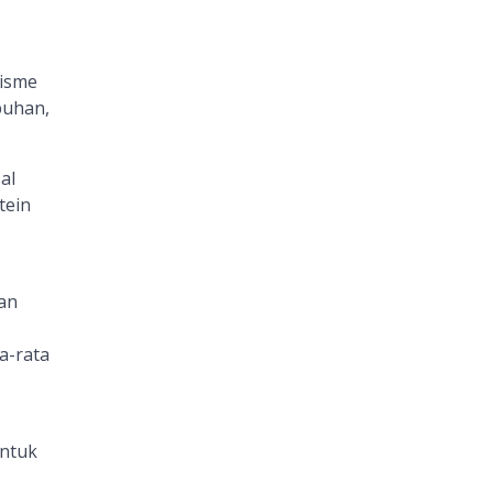
lisme
buhan,
al
tein
an
a-rata
ntuk