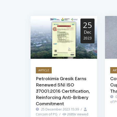
25
Dec
2023
ARTICLE
AR
Petrokimia Gresik Earns
Cou
Renewed SNI ISO
Cu
37001:2016 Certification,
Tha
0
Reinforcing Anti-Bribery
of 
Commitment
25 December 2023 15:39
/
Corcom of PG
/
2689
x viewed