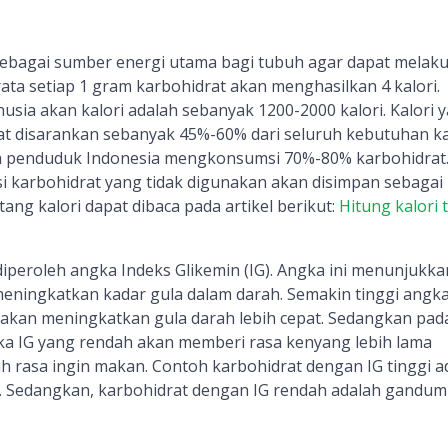
ebagai sumber energi utama bagi tubuh agar dapat melak
-rata setiap 1 gram karbohidrat akan menghasilkan 4 kalori.
sia akan kalori adalah sebanyak 1200-2000 kalori. Kalori 
at disarankan sebanyak 45%-60% dari seluruh kebutuhan kal
ta penduduk Indonesia mengkonsumsi 70%-80% karbohidrat
karbohidrat yang tidak digunakan akan disimpan sebagai
ang kalori dapat dibaca pada artikel berikut:
Hitung kalori
iperoleh angka Indeks Glikemin (IG). Angka ini menunjukka
ningkatkan kadar gula dalam darah. Semakin tinggi angka
akan meningkatkan gula darah lebih cepat. Sedangkan pad
a IG yang rendah akan memberi rasa kenyang lebih lama
 rasa ingin makan. Contoh karbohidrat dengan IG tinggi a
g. Sedangkan, karbohidrat dengan IG rendah adalah gandum