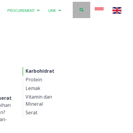
PROCUREMENT
LINK
Karbohidrat
Protein
Lemak
Vitamin dan
Lemak Baik
serat
.
Mineral
bihan
Lemak
an?
Serat
Jahat
an-