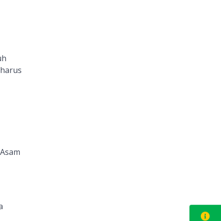
uh
 harus
n Asam
a