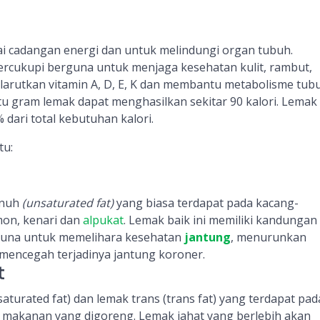
i cadangan energi dan untuk melindungi organ tubuh.
rcukupi berguna untuk menjaga kesehatan kulit, rambut,
arutkan vitamin A, D, E, K dan membantu metabolisme tub
tu gram lemak dapat menghasilkan sekitar 90 kalori. Lemak
 dari total kebutuhan kalori.
tu:
enuh
(unsaturated fat)
yang biasa terdapat pada kacang-
mon, kenari dan
alpukat
. Lemak baik ini memiliki kandunga
una untuk memelihara kesehatan
jantung
, menurunkan
mencegah terjadinya jantung koroner.
t
saturated fat) dan lemak trans (trans fat) yang terdapat pad
u makanan yang digoreng. Lemak jahat yang berlebih akan