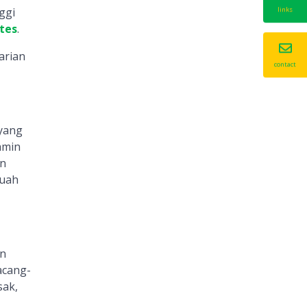
ggi
links
tes
.
arian
contact
yang
amin
an
Buah
an
acang-
sak,