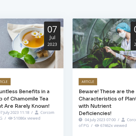
07
Jul
2023
TICLE
ARTICLE
ntless Benefits in a
Beware! These are the
p of Chamomile Tea
Characteristics of Plan
t Are Rarely Known!
with Nutrient
7 July 2023 11:18
/
Corcom
Deficiencies!
PG
/
51086
x viewed
04 July 2023 07:00
/
Corc
of PG
/
67462
x viewed