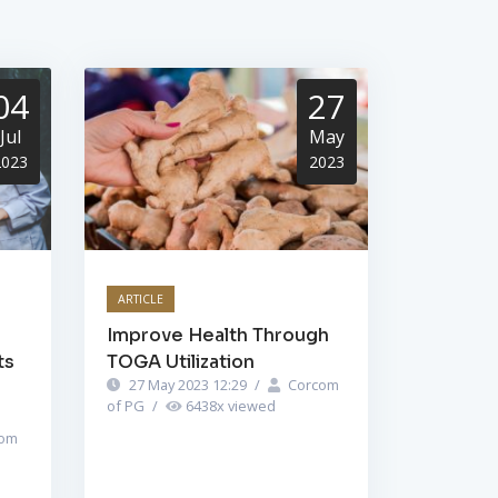
04
27
Jul
May
2023
2023
ARTICLE
Improve Health Through
ts
TOGA Utilization
27 May 2023 12:29
/
Corcom
of PG
/
6438
x viewed
om