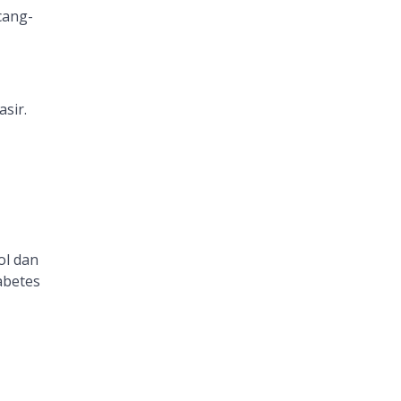
cang-
sir.
ol dan
abetes