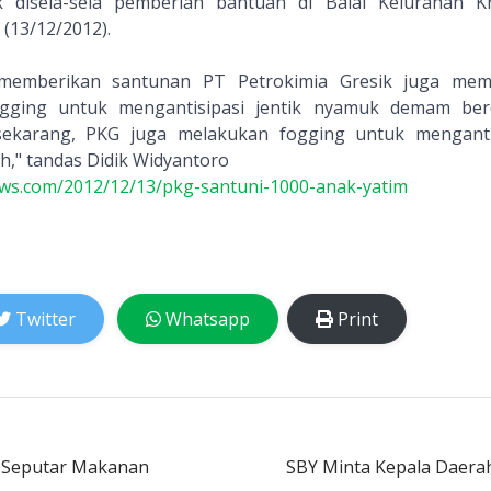
ik disela-sela pemberian bantuan di Balai Kelurahan 
(13/12/2012).
n memberikan santunan PT Petrokimia Gresik juga me
gging untuk mengantisipasi jentik nyamuk demam ber
sekarang, PKG juga melakukan fogging untuk menganti
," tandas Didik Widyantoro
ews.com/2012/12/13/pkg-santuni-1000-anak-yatim
Twitter
Whatsapp
Print
k Seputar Makanan
SBY Minta Kepala Daera