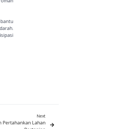
Kroman
mbantu
darah.
sipasi
Next
h Pertahankan Lahan