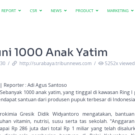
REPORT
CSR
NEWS
PRODUCT
MARKETING
ni 1000 Anak Yatim
:30
/
http://surabaya.tribunnews.com
/
5252
x viewed
 | Reporter : Adi Agus Santoso
 Sebanyak 1000 anak yatim, yang tinggal di kawasan Ring I 
endapat santuan dari produsen pupuk terbesar di Indonesia
okimia Gresik Didik Widyantoro mengatakan, bantua
uhan vitamin, nutrisi, susu serta tas sekolah. "Anggara
ai Rp 286 juta dari total Rp 1 miliar yang telah disalur