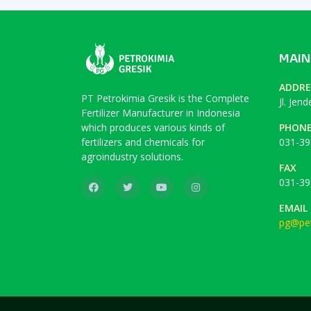
MAIN
ADDRE
PT Petrokimia Gresik is the Complete
Jl. Jen
Fertilizer Manufacturer in Indonesia
which produces various kinds of
PHON
fertilizers and chemicals for
031-39
agroindustry solutions.
FAX
031-39
EMAIL
pg@pet