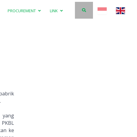
PROCUREMENT
LINK
pabrik
.
n yang
n PKBL
kan ke