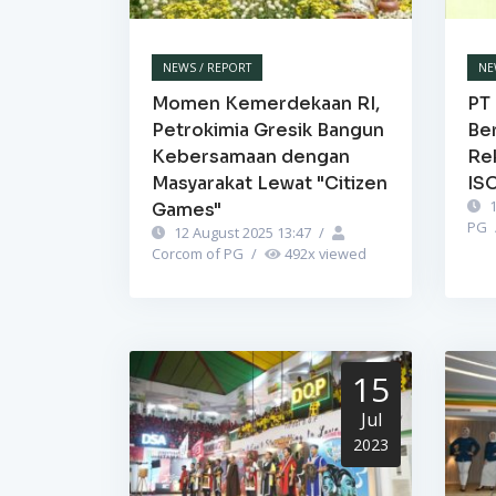
NEWS / REPORT
NE
Momen Kemerdekaan RI,
PT 
Petrokimia Gresik Bangun
Be
Kebersamaan dengan
Re
Masyarakat Lewat "Citizen
IS
1
Games"
PG
12 August 2025 13:47
/
Corcom of PG
/
492
x viewed
15
Jul
2023