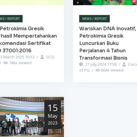
WS / REPORT
NEWS / REPORT
Petrokimia Gresik
Wariskan DNA Inovatif,
rhasil Mempertahankan
Petrokimia Gresik
komendasi Sertifikat
Luncurkan Buku
O 37001:2016
Perjalanan 4 Tahun
3 March 2025 10:52
/
GCG
Transformasi Bisnis
/
746
x viewed
21 July 2024 17:58
/
Corc
of PG
/
664
x viewed
15
May
2023