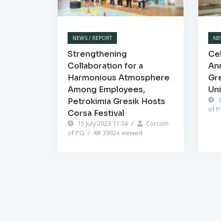
NEWS / REPORT
NE
Strengthening
Cel
Collaboration for a
Ann
Harmonious Atmosphere
Gr
Among Employees,
Un
1
Petrokimia Gresik Hosts
of 
Corsa Festival
15 July 2023 11:34
/
Corcom
of PG
/
3992
x viewed