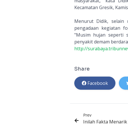
masyarakat," kata Did
Kecamatan Gresik, Kamis 
Menurut Didik, selai
pengadaan kegiatan fo
"Musim hujan seperti 
penyakit demam berdarah
http://surabaya.tribunn
Share
Facebook
Prev
Inilah Fakta Menari