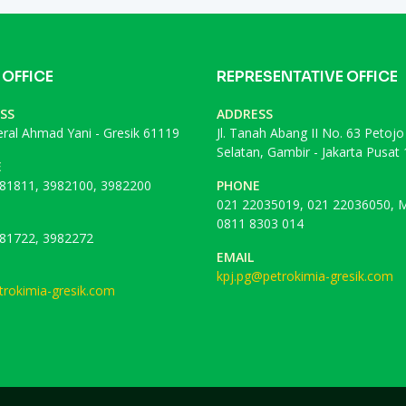
 OFFICE
REPRESENTATIVE OFFICE
SS
ADDRESS
deral Ahmad Yani - Gresik 61119
Jl. Tanah Abang II No. 63 Petojo
Selatan, Gambir - Jakarta Pusat
E
81811, 3982100, 3982200
PHONE
021 22035019, 021 22036050, M
0811 8303 014
81722, 3982272
EMAIL
kpj.pg@petrokimia-gresik.com
rokimia-gresik.com