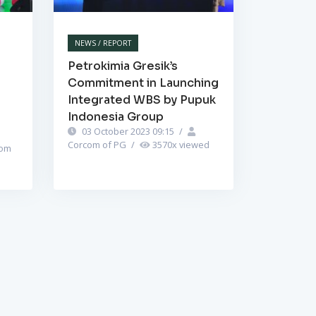
NEWS / REPORT
Petrokimia Gresik’s
Commitment in Launching
Integrated WBS by Pupuk
Indonesia Group
03 October 2023 09:15
/
Corcom of PG
/
3570
x viewed
om