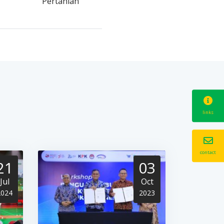
Pertanian
links
contact
21
03
Jul
Oct
2024
2023