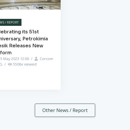
WS / REPORT
ebrating its 51st
iversary, Petrokimia
esik Releases New
iform
5 May 2023 12:00
/
Corcom
PG
/
5506
x viewed
Other News / Report