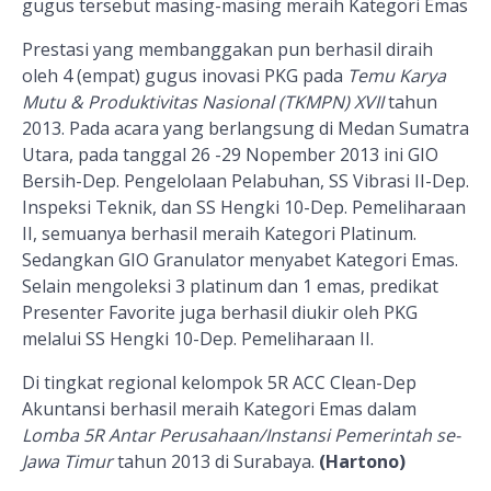
gugus tersebut masing-masing meraih Kategori Emas
Prestasi yang membanggakan pun berhasil diraih
oleh 4 (empat) gugus inovasi PKG pada
Temu Karya
Mutu & Produktivitas Nasional (TKMPN) XVII
tahun
2013
. Pada acara yang berlangsung
di Medan Sumatra
Utara
,
pada tanggal 26 -29 Nopember 2013
ini
GIO
Bersih
-
Dep
.
Pengelolaan Pelabuhan
,
SS Vibrasi II
-
Dep
.
Inspeksi Teknik
, dan SS Hengki 10-
Dep
.
Pemeliharaan
II
, semuanya berhasil meraih Kategori Platinum.
Sedangkan GIO Granulator menyabet Kategori Emas.
Selain mengoleksi 3 platinum dan 1 emas, predikat
Presenter Favorite juga berhasil diukir oleh PKG
melalui SS Hengki 10-Dep. Pemeliharaan II.
Di tingkat regional
kelompok 5R ACC Clean
-
Dep
Akuntansi berhasil meraih
K
ategori Emas
dalam
Lomba 5R Antar Perusahaan/Instansi
P
emerintah se-
Jawa Timur
tahun 2013 di Surabaya
.
(Hartono)