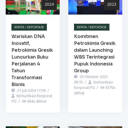
2024
2023
BERITA / REPORTASE
BERITA / REPORTASE
Wariskan DNA
Komitmen
Inovatif,
Petrokimia Gresik
Petrokimia Gresik
dalam Launching
Luncurkan Buku
WBS Terintegrasi
Perjalanan 4
Pupuk Indonesia
Tahun
Group
03 Oktober 2023
Transformasi
09:15
/
Komunikasi
Bisnis
Korporat PG
/
3570
x
21 Juli 2024 17:58
/
dilihat
Komunikasi Korporat
PG
/
664
x dilihat