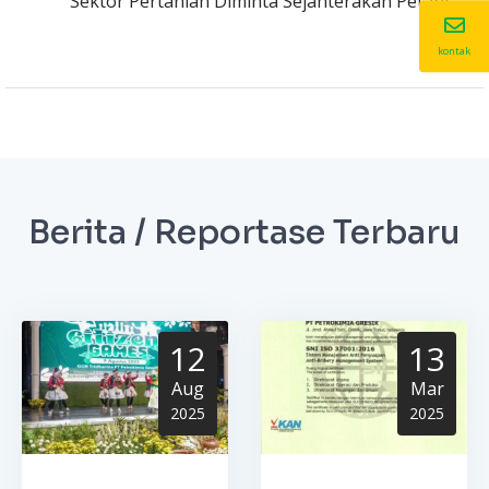
Sektor Pertanian Diminta Sejahterakan Petani
kontak
Berita / Reportase Terbaru
12
13
Aug
Mar
2025
2025