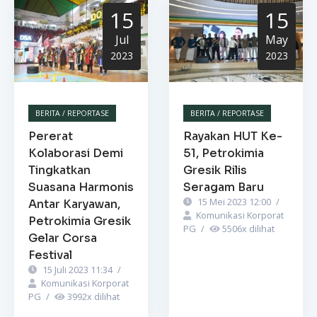
15
15
Jul
May
2023
2023
BERITA / REPORTASE
BERITA / REPORTASE
Pererat
Rayakan HUT Ke-
Kolaborasi Demi
51, Petrokimia
Tingkatkan
Gresik Rilis
Suasana Harmonis
Seragam Baru
15 Mei 2023 12:00
/
Antar Karyawan,
Komunikasi Korporat
Petrokimia Gresik
PG
/
5506
x dilihat
Gelar Corsa
Festival
15 Juli 2023 11:34
/
Komunikasi Korporat
PG
/
3992
x dilihat