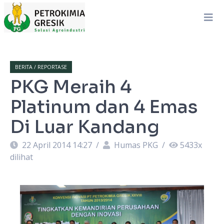
BERITA / REPORTASE
PKG Meraih 4
Platinum dan 4 Emas
Di Luar Kandang
22 April 2014 14:27
/
Humas PKG
/
5433
x
dilihat