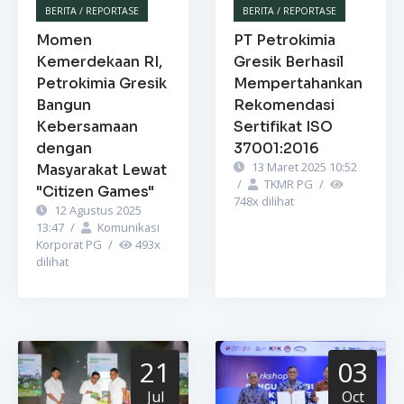
BERITA / REPORTASE
BERITA / REPORTASE
Momen
PT Petrokimia
Kemerdekaan RI,
Gresik Berhasil
Petrokimia Gresik
Mempertahankan
Bangun
Rekomendasi
Kebersamaan
Sertifikat ISO
dengan
37001:2016
13 Maret 2025 10:52
Masyarakat Lewat
/
TKMR PG
/
"Citizen Games"
748
x dilihat
12 Agustus 2025
13:47
/
Komunikasi
Korporat PG
/
493
x
dilihat
21
03
Jul
Oct