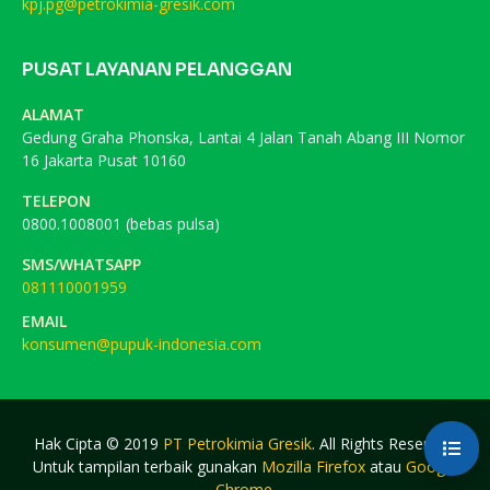
kpj.pg@petrokimia-gresik.com
PUSAT LAYANAN PELANGGAN
ALAMAT
Gedung Graha Phonska, Lantai 4 Jalan Tanah Abang III Nomor
16 Jakarta Pusat 10160
TELEPON
0800.1008001 (bebas pulsa)
SMS/WHATSAPP
081110001959
EMAIL
konsumen@pupuk-indonesia.com
Hak Cipta © 2019
PT Petrokimia Gresik
. All Rights Reserved.
Untuk tampilan terbaik gunakan
Mozilla Firefox
atau
Google
Chrome
.