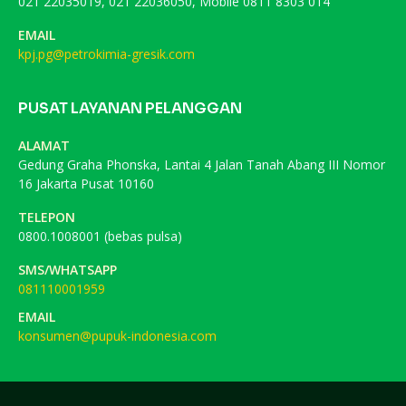
021 22035019, 021 22036050, Mobile 0811 8303 014
EMAIL
kpj.pg@petrokimia-gresik.com
PUSAT LAYANAN PELANGGAN
ALAMAT
Gedung Graha Phonska, Lantai 4 Jalan Tanah Abang III Nomor
16 Jakarta Pusat 10160
TELEPON
0800.1008001 (bebas pulsa)
SMS/WHATSAPP
081110001959
EMAIL
konsumen@pupuk-indonesia.com