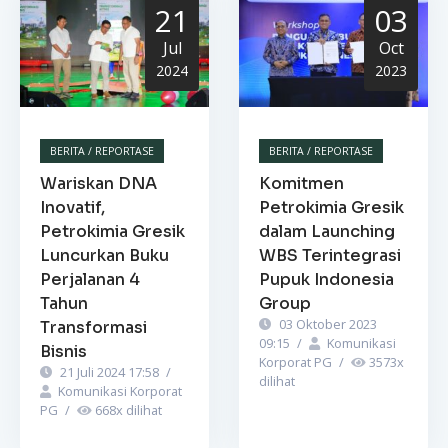
21
03
Jul
Oct
2024
2023
BERITA / REPORTASE
BERITA / REPORTASE
Wariskan DNA
Komitmen
Inovatif,
Petrokimia Gresik
Petrokimia Gresik
dalam Launching
Luncurkan Buku
WBS Terintegrasi
Perjalanan 4
Pupuk Indonesia
Tahun
Group
03 Oktober 2023
Transformasi
09:15
/
Komunikasi
Bisnis
Korporat PG
/
3573
x
21 Juli 2024 17:58
/
dilihat
Komunikasi Korporat
PG
/
668
x dilihat