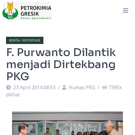
BERITA / REPORTASE
F. Purwanto Dilantik
menjadi Dirtekbang
PKG
23 April 2014 08:53
/
Humas PKG
/
7395
x
dilihat