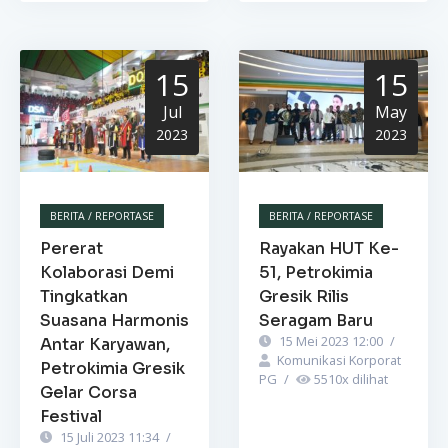
15
15
Jul
May
2023
2023
BERITA / REPORTASE
BERITA / REPORTASE
Pererat
Rayakan HUT Ke-
Kolaborasi Demi
51, Petrokimia
Tingkatkan
Gresik Rilis
Suasana Harmonis
Seragam Baru
15 Mei 2023 12:00
/
Antar Karyawan,
Komunikasi Korporat
Petrokimia Gresik
PG
/
5510
x dilihat
Gelar Corsa
Festival
15 Juli 2023 11:34
/