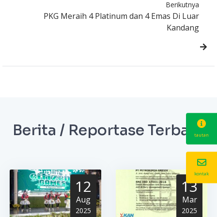
Berikutnya
PKG Meraih 4 Platinum dan 4 Emas Di Luar
Kandang
Berita / Reportase Terbaru
tautan
kontak
12
13
Aug
Mar
2025
2025