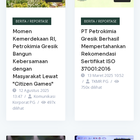
BERITA / REPORTASE
BERITA / REPORTASE
Momen
PT Petrokimia
Kemerdekaan RI,
Gresik Berhasil
Petrokimia Gresik
Mempertahankan
Bangun
Rekomendasi
Kebersamaan
Sertifikat ISO
dengan
37001:2016
13 Maret 2025 10:52
Masyarakat Lewat
/
TKMR PG
/
"Citizen Games"
750
x dilihat
12 Agustus 2025
13:47
/
Komunikasi
Korporat PG
/
497
x
dilihat