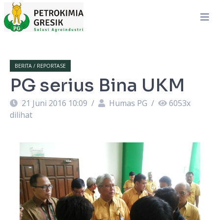
BERITA / REPORTASE
PG serius Bina UKM
21 Juni 2016 10:09
/
Humas PG
/
6053
x
dilihat