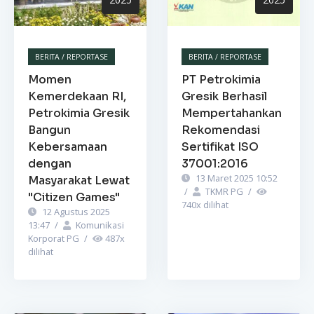
BERITA / REPORTASE
BERITA / REPORTASE
Momen
PT Petrokimia
Kemerdekaan RI,
Gresik Berhasil
Petrokimia Gresik
Mempertahankan
Bangun
Rekomendasi
Kebersamaan
Sertifikat ISO
dengan
37001:2016
13 Maret 2025 10:52
Masyarakat Lewat
/
TKMR PG
/
"Citizen Games"
740
x dilihat
12 Agustus 2025
13:47
/
Komunikasi
Korporat PG
/
487
x
dilihat