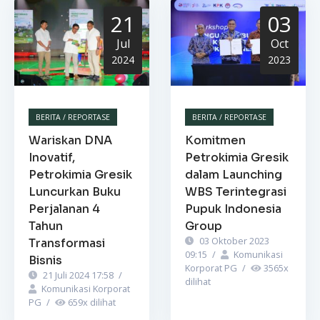
21
03
Jul
Oct
2024
2023
BERITA / REPORTASE
BERITA / REPORTASE
Wariskan DNA
Komitmen
Inovatif,
Petrokimia Gresik
Petrokimia Gresik
dalam Launching
Luncurkan Buku
WBS Terintegrasi
Perjalanan 4
Pupuk Indonesia
Tahun
Group
03 Oktober 2023
Transformasi
09:15
/
Komunikasi
Bisnis
Korporat PG
/
3565
x
21 Juli 2024 17:58
/
dilihat
Komunikasi Korporat
PG
/
659
x dilihat