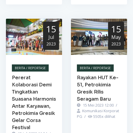
15
15
Jul
May
2023
2023
BERITA / REPORTASE
BERITA / REPORTASE
Pererat
Rayakan HUT Ke-
Kolaborasi Demi
51, Petrokimia
Tingkatkan
Gresik Rilis
Suasana Harmonis
Seragam Baru
15 Mei 2023 12:00
/
Antar Karyawan,
Komunikasi Korporat
Petrokimia Gresik
PG
/
5505
x dilihat
Gelar Corsa
Festival