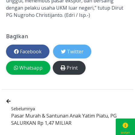
unggul, menembus pasar ekspor, dan bersaing
dengan pelaku usaha UKM luar negeri,” tutup Dirut
PG Nugroho Christijanto. (Edri / Isp.-)
Bagikan
Facebook
Twitter
Whatsapp
Print
Sebelumnya
Pasar Murah & Santunan Anak Yatim Piatu, PG
SALURKAN Rp 1,47 MILIAR
tautan