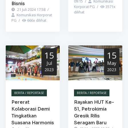
09:15
/
Komunikasi
Bisnis
Korporat PG
/
3571
x
21 Juli 2024 17:58
/
dilihat
Komunikasi Korporat
PG
/
666
x dilihat
15
15
Jul
May
2023
2023
BERITA / REPORTASE
BERITA / REPORTASE
Pererat
Rayakan HUT Ke-
Kolaborasi Demi
51, Petrokimia
Tingkatkan
Gresik Rilis
Suasana Harmonis
Seragam Baru