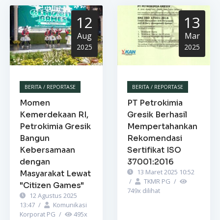
12
13
Aug
Mar
2025
2025
BERITA / REPORTASE
BERITA / REPORTASE
Momen
PT Petrokimia
Kemerdekaan RI,
Gresik Berhasil
Petrokimia Gresik
Mempertahankan
Bangun
Rekomendasi
Kebersamaan
Sertifikat ISO
dengan
37001:2016
13 Maret 2025 10:52
Masyarakat Lewat
/
TKMR PG
/
"Citizen Games"
749
x dilihat
12 Agustus 2025
13:47
/
Komunikasi
Korporat PG
/
495
x