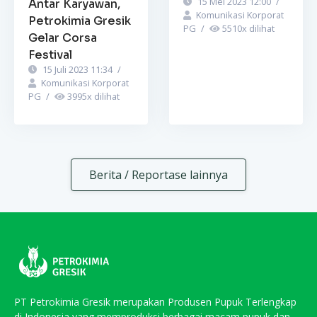
15 Mei 2023 12:00
/
Antar Karyawan,
Komunikasi Korporat
Petrokimia Gresik
PG
/
5510
x dilihat
Gelar Corsa
Festival
15 Juli 2023 11:34
/
Komunikasi Korporat
PG
/
3995
x dilihat
Berita / Reportase lainnya
PT Petrokimia Gresik merupakan Produsen Pupuk Terlengkap
di Indonesia yang memproduksi berbagai macam pupuk dan