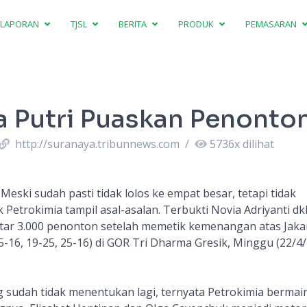
LAPORAN
TJSL
BERITA
PRODUK
PEMASARAN
a Putri Puaskan Penonto
http://suranaya.tribunnews.com
/
5736
x dilihat
Meski sudah pasti tidak lolos ke empat besar, tetapi tidak
 Petrokimia tampil asal-asalan. Terbukti Novia Adriyanti dk
r 3.000 penonton setelah memetik kemenangan atas Jaka
25-16, 19-25, 25-16) di GOR Tri Dharma Gresik, Minggu (22/4
ng sudah tidak menentukan lagi, ternyata Petrokimia bermai