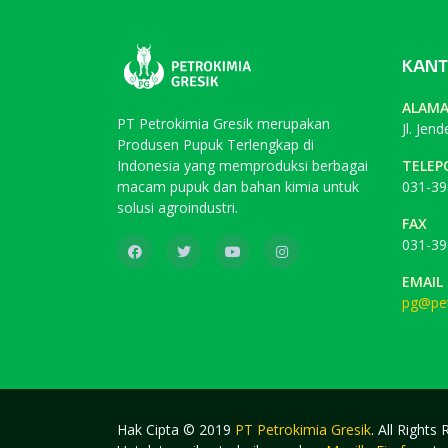
KANT
ALAM
PT Petrokimia Gresik merupakan
Jl. Jen
Produsen Pupuk Terlengkap di
Indonesia yang memproduksi berbagai
TELEP
macam pupuk dan bahan kimia untuk
031-39
solusi agroindustri.
FAX
031-39
EMAIL
pg@pet
Hak Cipta © 2019
PT Petrokimia Gresik
. All Rights