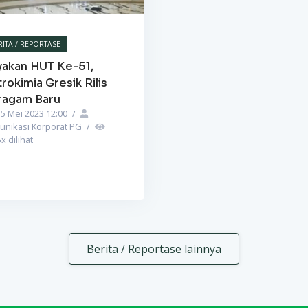
RITA / REPORTASE
yakan HUT Ke-51,
rokimia Gresik Rilis
ragam Baru
5 Mei 2023 12:00
/
unikasi Korporat PG
/
5
x dilihat
Berita / Reportase lainnya