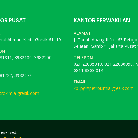
OR PUSAT
KANTOR PERWAKILAN
AT
ALAMAT
deral Ahmad Yani - Gresik 61119
Jl. Tanah Abang II No. 63 Petojo
Selatan, Gambir - Jakarta Pusat
ON
81811, 3982100, 3982200
TELEPON
021 22035019, 021 22036050, M
0811 8303 014
81722, 3982272
EMAIL
kpj.pg@petrokimia-gresik.com
rokimia-gresik.com
 Reserved.