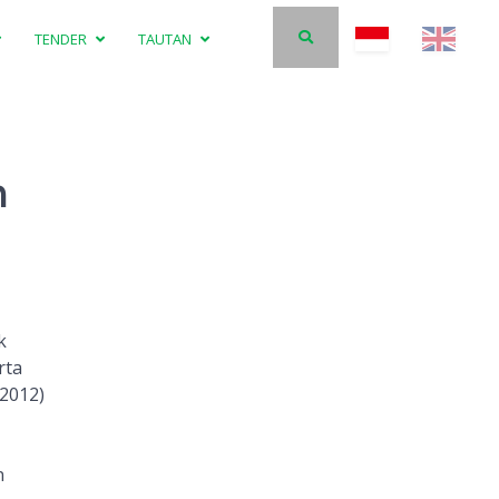
TENDER
TAUTAN
n
k
rta
/2012)
n