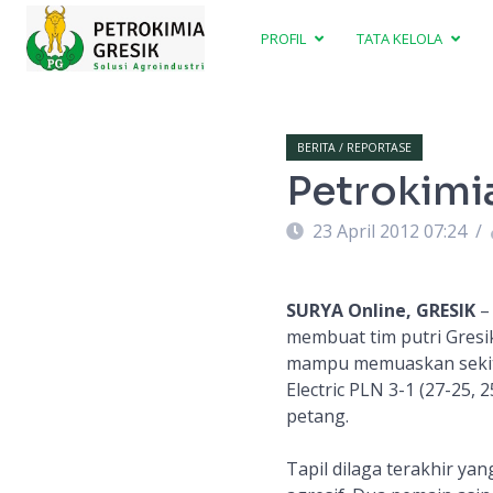
PROFIL
TATA KELOLA
BERITA / REPORTASE
Petrokimi
23 April 2012 07:24
/
SURYA Online, GRESIK
– 
membuat tim putri Gresik
mampu memuaskan sekita
Electric PLN 3-1 (27-25, 
petang.
Tapil dilaga terakhir ya