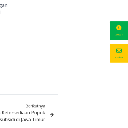
ngan
i
tautan
kontak
Berikutnya
n Ketersediaan Pupuk
subsidi di Jawa Timur