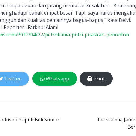
ain tanpa beban dan jarang membuat kesalahan. "Kemena
 menghadapi babak empat besar. Tapi, saya harus mengaku
angguh dan kualitas pemainnya bagus-bagus," kata Delvi.
| Reporter : Fatkhul Alami
ews.com/2012/04/22/petrokimia-putri-puaskan-penonton
Twitter
Whatsapp
Print
rodusen Pupuk Beli Sumur
Petrokimia Jami
Ber