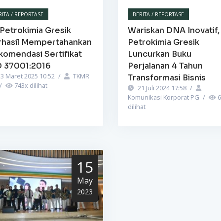
RITA / REPORTASE
BERITA / REPORTASE
Petrokimia Gresik
Wariskan DNA Inovatif,
rhasil Mempertahankan
Petrokimia Gresik
komendasi Sertifikat
Luncurkan Buku
O 37001:2016
Perjalanan 4 Tahun
3 Maret 2025 10:52
/
TKMR
Transformasi Bisnis
/
743
x dilihat
21 Juli 2024 17:58
/
Komunikasi Korporat PG
/
6
dilihat
15
May
2023