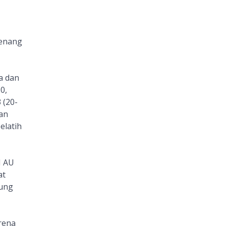
senang
a dan
0,
 (20-
han
elatih
I AU
at
bung
rena