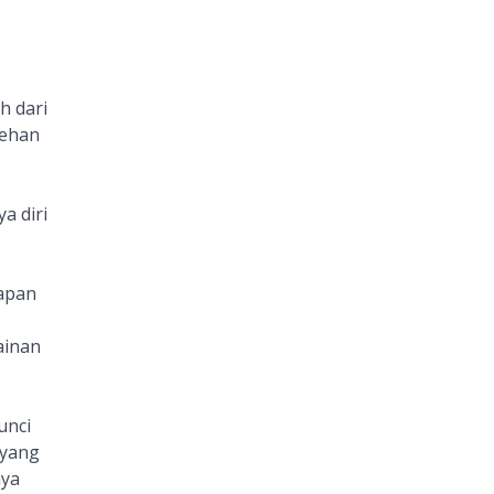
h dari
lehan
a diri
apan
ainan
unci
 yang
nya