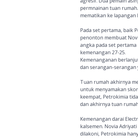
agresif. Dua pemain asi
permnainan tuan rumah
mematikan ke lapangan E
Pada set pertama, baik 
penonton membuat Novi
angka pada set pertama 
kemenangan 27-25.
Kemenanganan berlanjut 
dan serangan-serangan ya
Tuan rumah akhirnya men
untuk menyamakan skor 2
keempat, Petrokimia t
dan akhirnya tuan rumah
Kemenangan darai Electr
kalsemen. Novia Adriyati
dilakoni, Petrokimia ha