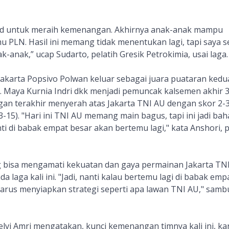
kad untuk meraih kemenangan. Akhirnya anak-anak mampu
 PLN. Hasil ini memang tidak menentukan lagi, tapi saya 
-anak,” ucap Sudarto, pelatih Gresik Petrokimia, usai laga.
 Jakarta Popsivo Polwan keluar sebagai juara puataran kedu
. Maya Kurnia Indri dkk menjadi pemuncak kalsemen akhir 3
gan terakhir menyerah atas Jakarta TNI AU dengan skor 2-3
13-15). "Hari ini TNI AU memang main bagus, tapi ini jadi ba
ti di babak empat besar akan bertemu lagi," kata Anshori, p
 bisa mengamati kekuatan dan gaya permainan Jakarta TN
da laga kali ini. "Jadi, nanti kalau bertemu lagi di babak emp
harus menyiapkan strategi seperti apa lawan TNI AU," sam
elvi Amri mengatakan, kunci kemenangan timnya kali ini, ka