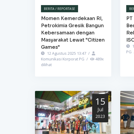
BERITA / REPORTASE
BE
Momen Kemerdekaan RI,
PT 
Petrokimia Gresik Bangun
Be
Kebersamaan dengan
Re
Masyarakat Lewat "Citizen
IS
1
Games"
PG
12 Agustus 2025 13:47
/
Komunikasi Korporat PG
/
489
x
dilihat
15
Jul
2023