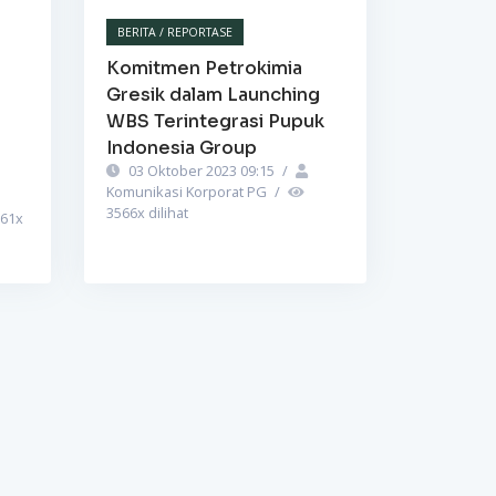
BERITA / REPORTASE
Komitmen Petrokimia
Gresik dalam Launching
WBS Terintegrasi Pupuk
Indonesia Group
03 Oktober 2023 09:15
/
Komunikasi Korporat PG
/
3566
x dilihat
61
x