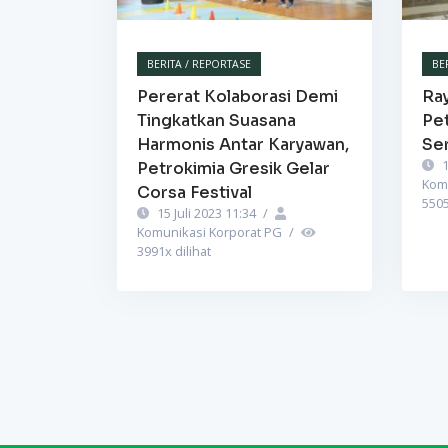
BERITA / REPORTASE
BE
Pererat Kolaborasi Demi
Ra
Tingkatkan Suasana
Pet
Harmonis Antar Karyawan,
Se
1
Petrokimia Gresik Gelar
Kom
Corsa Festival
550
15 Juli 2023 11:34
/
Komunikasi Korporat PG
/
3991
x dilihat