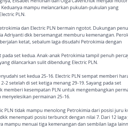
ngnya, Elisabet Hentinan dan Olga Cavenchuk menjadi motor
. Keduanya mampu melancarkan pukulan-pukulan yang
lectric PLN.
Petrokimia dan Electric PLN bermain ngotot. Dukungan penu
a Adriyanti dkk bersemangat memburu kemenangan. Pero
berjalan ketat, sebalum laga disudahi Petrokimia dengan
pada set kedua. Anak-anak Petrokimia tampil penuh percay
ng dilancarkan sulit dibendung Electric PLN.
yudahi set kedua 25-16. Electric PLN sempat memberi har
-2 setelah di set ketiga menang 29-19. Sayang pada set
idak memberi kesempatan PLN untuk mengembangkan perm
 menyelesikan permainan 25-16.
ic PLN tidak mampu menolong Petrokimia dari posisi juru k
 dkk menempati posisi terbuncit dengan nilai 7. Dari 12 laga
nya mampu menuai tiga kemenangan dan sembilan laga lain