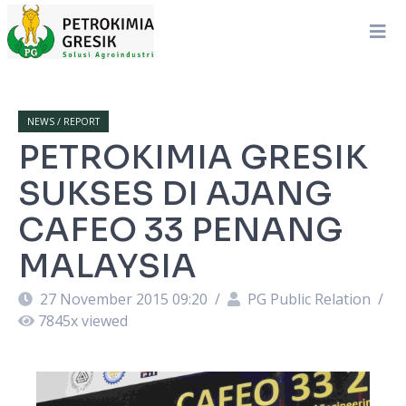
NEWS / REPORT
PETROKIMIA GRESIK
SUKSES DI AJANG
CAFEO 33 PENANG
MALAYSIA
27 November 2015 09:20
/
PG Public Relation
/
7845
x viewed