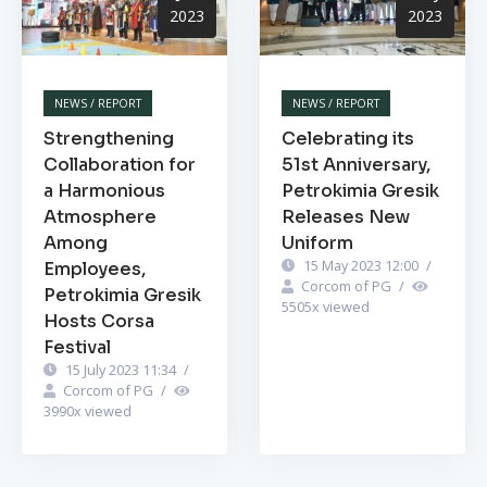
2023
2023
NEWS / REPORT
NEWS / REPORT
Strengthening
Celebrating its
Collaboration for
51st Anniversary,
a Harmonious
Petrokimia Gresik
Atmosphere
Releases New
Among
Uniform
15 May 2023 12:00
/
Employees,
Corcom of PG
/
Petrokimia Gresik
5505
x viewed
Hosts Corsa
Festival
15 July 2023 11:34
/
Corcom of PG
/
3990
x viewed