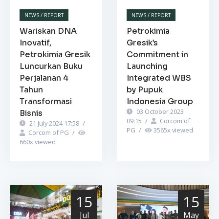
NEWS / REPORT
NEWS / REPORT
Wariskan DNA
Petrokimia
Inovatif,
Gresik’s
Petrokimia Gresik
Commitment in
Luncurkan Buku
Launching
Perjalanan 4
Integrated WBS
Tahun
by Pupuk
Transformasi
Indonesia Group
03 October 2023
Bisnis
09:15
/
Corcom of
21 July 2024 17:58
/
PG
/
3565
x viewed
Corcom of PG
/
660
x viewed
15
15
Jul
May