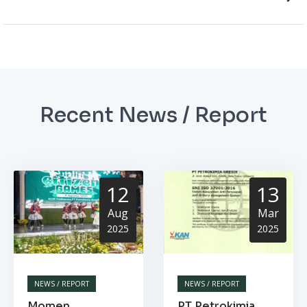
Recent News / Report
12
13
Aug
Mar
2025
2025
NEWS / REPORT
NEWS / REPORT
Momen
PT Petrokimia