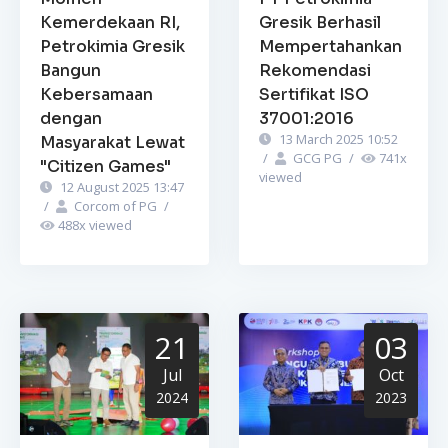
Kemerdekaan RI,
Gresik Berhasil
Petrokimia Gresik
Mempertahankan
Bangun
Rekomendasi
Kebersamaan
Sertifikat ISO
dengan
37001:2016
13 March 2025 10:52
Masyarakat Lewat
/
GCG PG
/
741
x
"Citizen Games"
viewed
12 August 2025 13:47
/
Corcom of PG
/
488
x viewed
21
03
Jul
Oct
2024
2023