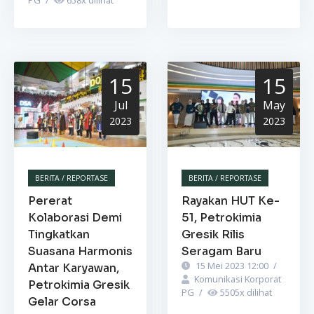
PG
/
658
x dilihat
15
15
Jul
May
2023
2023
BERITA / REPORTASE
BERITA / REPORTASE
Pererat
Rayakan HUT Ke-
Kolaborasi Demi
51, Petrokimia
Tingkatkan
Gresik Rilis
Suasana Harmonis
Seragam Baru
15 Mei 2023 12:00
/
Antar Karyawan,
Komunikasi Korporat
Petrokimia Gresik
PG
/
5505
x dilihat
Gelar Corsa