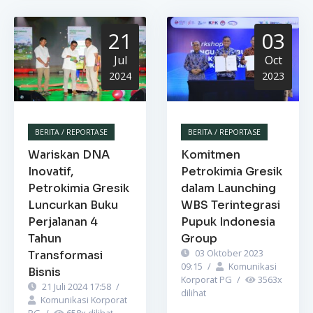
21
03
Jul
Oct
2024
2023
BERITA / REPORTASE
BERITA / REPORTASE
Wariskan DNA
Komitmen
Inovatif,
Petrokimia Gresik
Petrokimia Gresik
dalam Launching
Luncurkan Buku
WBS Terintegrasi
Perjalanan 4
Pupuk Indonesia
Tahun
Group
03 Oktober 2023
Transformasi
09:15
/
Komunikasi
Bisnis
Korporat PG
/
3563
x
21 Juli 2024 17:58
/
dilihat
Komunikasi Korporat