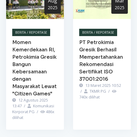
Aug
Mar
2025
2025
BERITA / REPORTASE
BERITA / REPORTASE
Momen
PT Petrokimia
Kemerdekaan RI,
Gresik Berhasil
Petrokimia Gresik
Mempertahankan
Bangun
Rekomendasi
Kebersamaan
Sertifikat ISO
dengan
37001:2016
13 Maret 2025 10:52
Masyarakat Lewat
/
TKMR PG
/
"Citizen Games"
740
x dilihat
12 Agustus 2025
13:47
/
Komunikasi
Korporat PG
/
486
x
dilihat