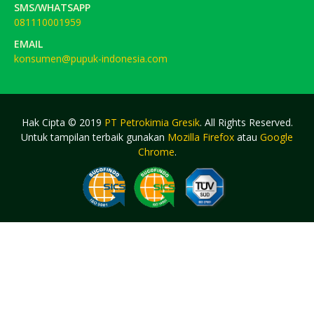
SMS/WHATSAPP
081110001959
EMAIL
konsumen@pupuk-indonesia.com
Hak Cipta © 2019
PT Petrokimia Gresik
. All Rights Reserved.
Untuk tampilan terbaik gunakan
Mozilla Firefox
atau
Google
Chrome
.