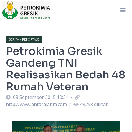
BERITA / REPORTASE
Petrokimia Gresik
Gandeng TNI
Realisasikan Bedah 48
Rumah Veteran
08 September 2015 10:21
/
http://www.antarajatim.com
/
4925
x dilihat