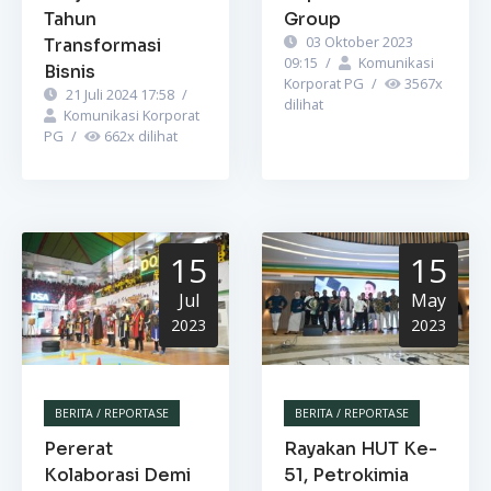
Tahun
Group
03 Oktober 2023
Transformasi
09:15
/
Komunikasi
Bisnis
Korporat PG
/
3567
x
21 Juli 2024 17:58
/
dilihat
Komunikasi Korporat
PG
/
662
x dilihat
15
15
Jul
May
2023
2023
BERITA / REPORTASE
BERITA / REPORTASE
Pererat
Rayakan HUT Ke-
Kolaborasi Demi
51, Petrokimia