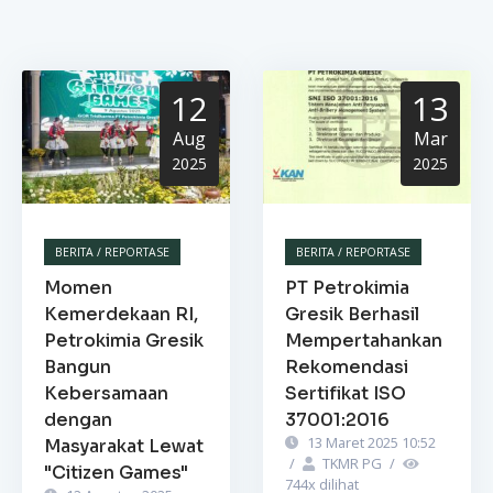
12
13
Aug
Mar
2025
2025
BERITA / REPORTASE
BERITA / REPORTASE
Momen
PT Petrokimia
Kemerdekaan RI,
Gresik Berhasil
Petrokimia Gresik
Mempertahankan
Bangun
Rekomendasi
Kebersamaan
Sertifikat ISO
dengan
37001:2016
13 Maret 2025 10:52
Masyarakat Lewat
/
TKMR PG
/
"Citizen Games"
744
x dilihat