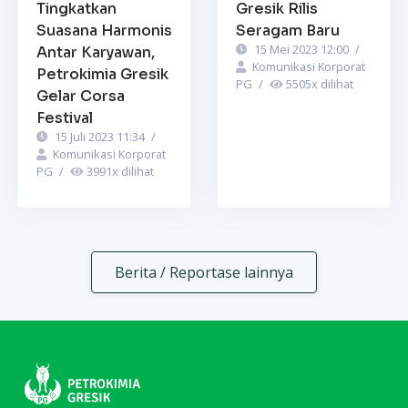
Tingkatkan
Gresik Rilis
Suasana Harmonis
Seragam Baru
15 Mei 2023 12:00
/
Antar Karyawan,
Komunikasi Korporat
Petrokimia Gresik
PG
/
5505
x dilihat
Gelar Corsa
Festival
15 Juli 2023 11:34
/
Komunikasi Korporat
PG
/
3991
x dilihat
Berita / Reportase lainnya