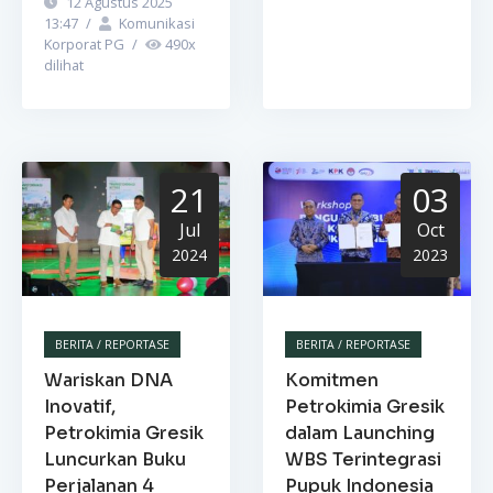
12 Agustus 2025
13:47
/
Komunikasi
Korporat PG
/
490
x
dilihat
21
03
Jul
Oct
2024
2023
BERITA / REPORTASE
BERITA / REPORTASE
Wariskan DNA
Komitmen
Inovatif,
Petrokimia Gresik
Petrokimia Gresik
dalam Launching
Luncurkan Buku
WBS Terintegrasi
Perjalanan 4
Pupuk Indonesia