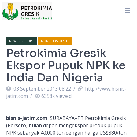
NEWS / REPORT
NON SUBSIDIZED
Petrokimia Gresik
Ekspor Pupuk NPK ke
India Dan Nigeria
03 September 2013 08:22
/
http://www.bisnis-
jatim.com
/
6358
x viewed
bisnis-jatim.com
, SURABAYA–PT Petrokimia Gresik
(Persero) bulan depan mengekspor produk pupuk
NPK sebanyak 40.000 ton dengan harga US$380/ton