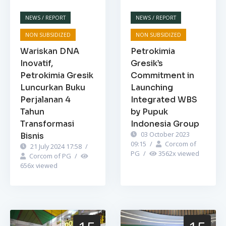
NEWS / REPORT
NEWS / REPORT
NON SUBSIDIZED
NON SUBSIDIZED
Wariskan DNA
Petrokimia
Inovatif,
Gresik’s
Petrokimia Gresik
Commitment in
Luncurkan Buku
Launching
Perjalanan 4
Integrated WBS
Tahun
by Pupuk
Transformasi
Indonesia Group
03 October 2023
Bisnis
09:15
/
Corcom of
21 July 2024 17:58
/
PG
/
3562
x viewed
Corcom of PG
/
656
x viewed