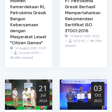
Momen
PT Petrokimia
Kemerdekaan RI,
Gresik Berhasil
Petrokimia Gresik
Mempertahankan
Bangun
Rekomendasi
Kebersamaan
Sertifikat ISO
dengan
37001:2016
13 March 2025 10:52
Masyarakat Lewat
/
GCG PG
/
739
x
"Citizen Games"
viewed
12 August 2025 13:47
/
Corcom of PG
/
486
x viewed
21
03
Jul
Oct
2024
2023