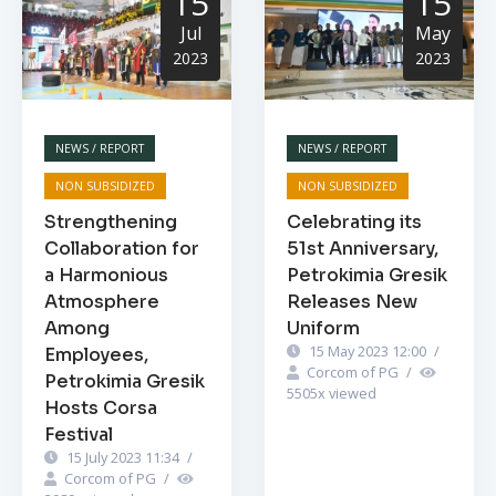
15
15
Jul
May
2023
2023
NEWS / REPORT
NEWS / REPORT
NON SUBSIDIZED
NON SUBSIDIZED
Strengthening
Celebrating its
Collaboration for
51st Anniversary,
a Harmonious
Petrokimia Gresik
Atmosphere
Releases New
Among
Uniform
15 May 2023 12:00
/
Employees,
Corcom of PG
/
Petrokimia Gresik
5505
x viewed
Hosts Corsa
Festival
15 July 2023 11:34
/
Corcom of PG
/