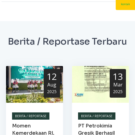
kontak
Berita / Reportase Terbaru
12
13
Aug
Mar
2025
2025
BERITA / REPORTASE
BERITA / REPORTASE
Momen
PT Petrokimia
Kemerdekaan RI,
Gresik Berhasil