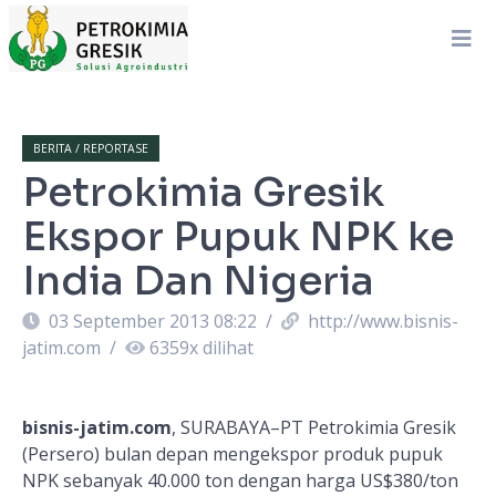
BERITA / REPORTASE
Petrokimia Gresik
Ekspor Pupuk NPK ke
India Dan Nigeria
03 September 2013 08:22
/
http://www.bisnis-
jatim.com
/
6359
x dilihat
bisnis-jatim.com
, SURABAYA–PT Petrokimia Gresik
(Persero) bulan depan mengekspor produk pupuk
NPK sebanyak 40.000 ton dengan harga US$380/ton