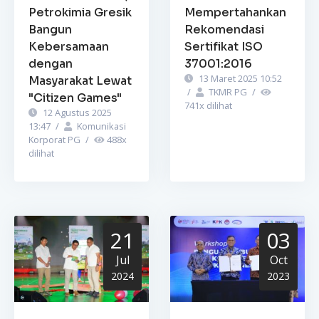
Petrokimia Gresik
Mempertahankan
Bangun
Rekomendasi
Kebersamaan
Sertifikat ISO
dengan
37001:2016
13 Maret 2025 10:52
Masyarakat Lewat
/
TKMR PG
/
"Citizen Games"
741
x dilihat
12 Agustus 2025
13:47
/
Komunikasi
Korporat PG
/
488
x
dilihat
21
03
Jul
Oct
2024
2023