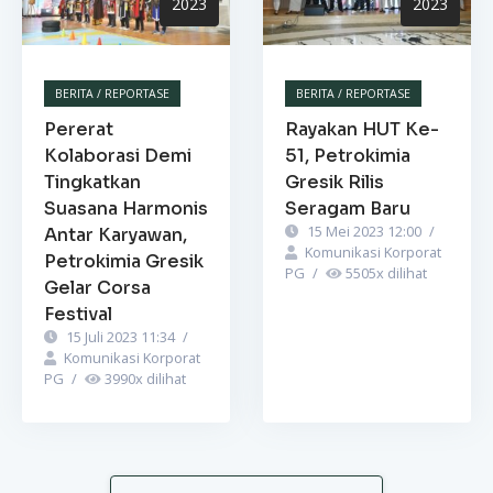
2023
2023
BERITA / REPORTASE
BERITA / REPORTASE
Pererat
Rayakan HUT Ke-
Kolaborasi Demi
51, Petrokimia
Tingkatkan
Gresik Rilis
Suasana Harmonis
Seragam Baru
15 Mei 2023 12:00
/
Antar Karyawan,
Komunikasi Korporat
Petrokimia Gresik
PG
/
5505
x dilihat
Gelar Corsa
Festival
15 Juli 2023 11:34
/
Komunikasi Korporat
PG
/
3990
x dilihat