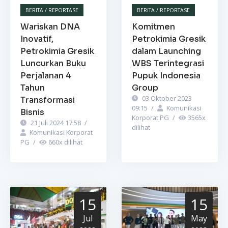
BERITA / REPORTASE
BERITA / REPORTASE
Wariskan DNA
Komitmen
Inovatif,
Petrokimia Gresik
Petrokimia Gresik
dalam Launching
Luncurkan Buku
WBS Terintegrasi
Perjalanan 4
Pupuk Indonesia
Tahun
Group
03 Oktober 2023
Transformasi
09:15
/
Komunikasi
Bisnis
Korporat PG
/
3565
x
21 Juli 2024 17:58
/
dilihat
Komunikasi Korporat
PG
/
660
x dilihat
15
15
Jul
May