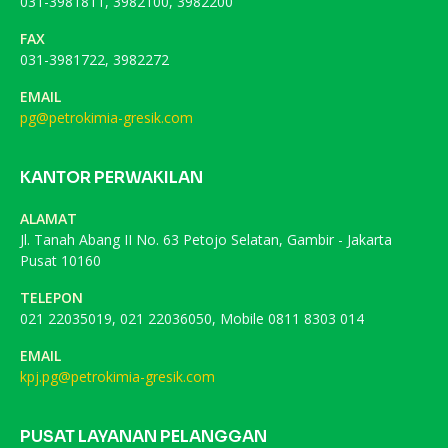
031-3981811, 3982100, 3982200
FAX
031-3981722, 3982272
EMAIL
pg@petrokimia-gresik.com
KANTOR PERWAKILAN
ALAMAT
Jl. Tanah Abang II No. 63 Petojo Selatan, Gambir - Jakarta
Pusat 10160
TELEPON
021 22035019, 021 22036050, Mobile 0811 8303 014
EMAIL
kpj.pg@petrokimia-gresik.com
PUSAT LAYANAN PELANGGAN