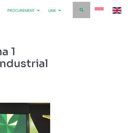
PROCUREMENT
LINK
a 1
ndustrial
DOP PG, Digna Jatiningsih (ke-2 dari kana