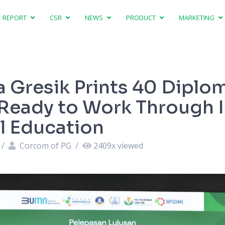
REPORT
CSR
NEWS
PRODUCT
MARKETING
 Gresik Prints 40 Diplom
Ready to Work Through I
l Education
/
Corcom of PG
/
2409
x viewed