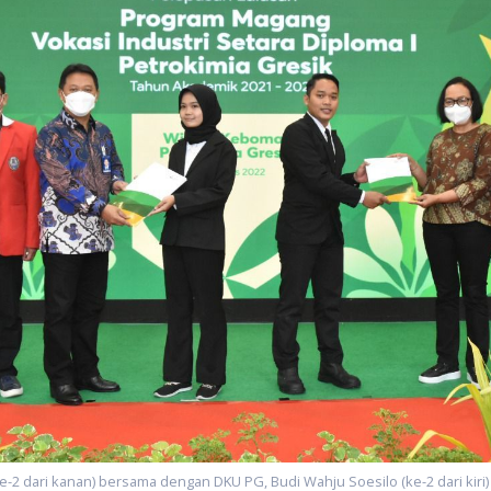
ke-2 dari kanan) bersama dengan DKU PG, Budi Wahju Soesilo (ke-2 dari kiri)