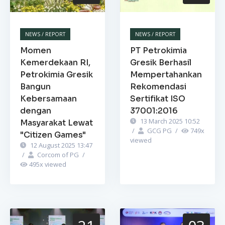
NEWS / REPORT
NEWS / REPORT
Momen
PT Petrokimia
Kemerdekaan RI,
Gresik Berhasil
Petrokimia Gresik
Mempertahankan
Bangun
Rekomendasi
Kebersamaan
Sertifikat ISO
dengan
37001:2016
13 March 2025 10:52
Masyarakat Lewat
/
GCG PG
/
749
x
"Citizen Games"
viewed
12 August 2025 13:47
/
Corcom of PG
/
495
x viewed