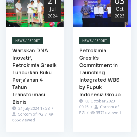
21
03
Jul
Oct
2024
2023
NEWS / REPORT
NEWS / REPORT
Wariskan DNA
Petrokimia
Inovatif,
Gresik’s
Petrokimia Gresik
Commitment in
Luncurkan Buku
Launching
Perjalanan 4
Integrated WBS
Tahun
by Pupuk
Transformasi
Indonesia Group
03 October 2023
Bisnis
09:15
/
Corcom of
21 July 2024 17:58
/
PG
/
3571
x viewed
Corcom of PG
/
666
x viewed