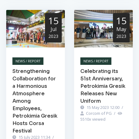
15
15
Jul
May
2023
2023
NEWS / REPORT
NEWS / REPORT
Strengthening
Celebrating its
Collaboration for
51st Anniversary,
a Harmonious
Petrokimia Gresik
Atmosphere
Releases New
Among
Uniform
15 May 2023 12:00
/
Employees,
Corcom of PG
/
Petrokimia Gresik
5510
x viewed
Hosts Corsa
Festival
15 July 2023 11:34
/