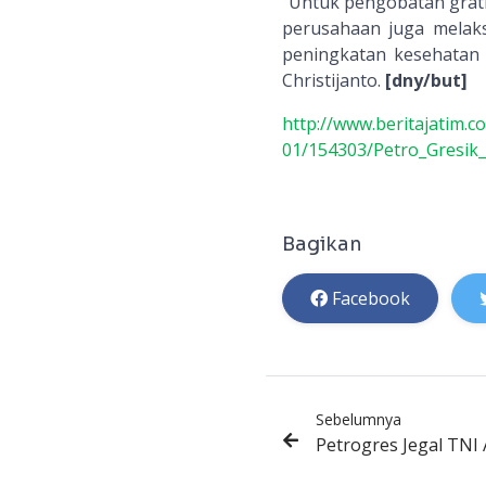
"Untuk pengobatan gratis
perusahaan juga melaks
peningkatan kesehatan 
Christijanto.
[dny/but]
http://www.beritajatim.
01/154303/Petro_Gresik_
Bagikan
Facebook
Sebelumnya
Petrogres Jegal TNI 