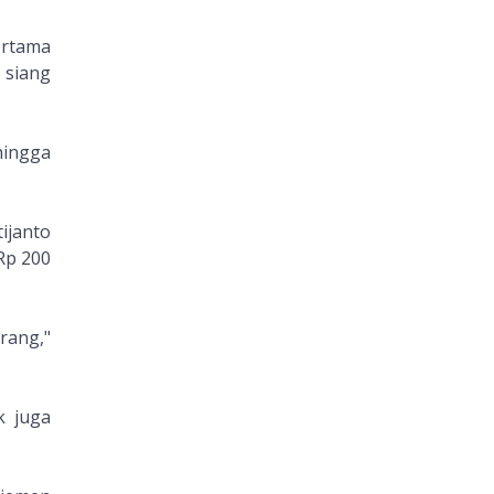
ertama
 siang
 hingga
ijanto
Rp 200
rang,"
k juga