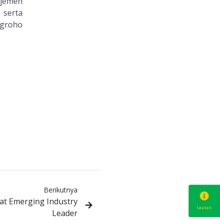
ajemen
 serta
ugroho
Berikutnya
kat Emerging Industry
tautan
Leader