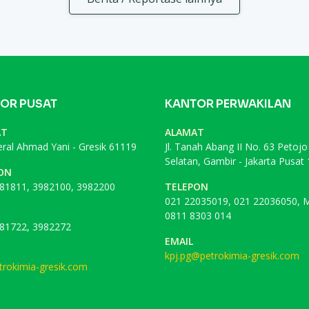
OR PUSAT
KANTOR PERWAKILAN
AT
ALAMAT
deral Ahmad Yani - Gresik 61119
Jl. Tanah Abang II No. 63 Petojo
Selatan, Gambir - Jakarta Pusat
ON
81811, 3982100, 3982200
TELEPON
021 22035019, 021 22036050, M
0811 8303 014
81722, 3982272
EMAIL
kpj.pg@petrokimia-gresik.com
rokimia-gresik.com