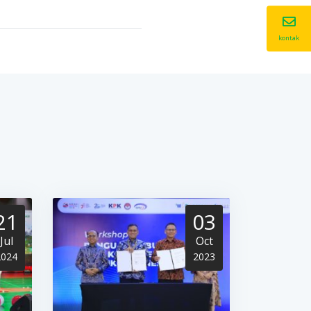
kontak
21
03
Jul
Oct
2024
2023