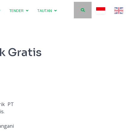
TENDER
TAUTAN
k Gratis
rik PT
s.
angani