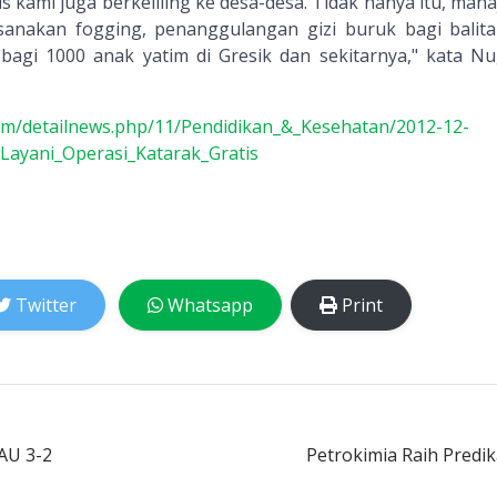
 kami juga berkeliling ke desa-desa. Tidak hanya itu, man
anakan fogging, penanggulangan gizi buruk bagi balita
bagi 1000 anak yatim di Gresik dan sekitarnya," kata N
com/detailnews.php/11/Pendidikan_&_Kesehatan/2012-12-
Layani_Operasi_Katarak_Gratis
Twitter
Whatsapp
Print
AU 3-2
Petrokimia Raih Predi