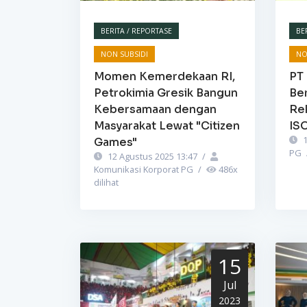
BERITA / REPORTASE
BE
NON SUBSIDI
NO
Momen Kemerdekaan RI,
PT 
Petrokimia Gresik Bangun
Be
Kebersamaan dengan
Re
Masyarakat Lewat "Citizen
IS
1
Games"
PG
12 Agustus 2025 13:47
/
Komunikasi Korporat PG
/
486
x
dilihat
15
Jul
2023