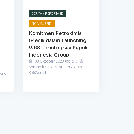
BERITA / REPORTASE
NON SUBSIDI
Komitmen Petrokimia
Gresik dalam Launching
WBS Terintegrasi Pupuk
Indonesia Group
03 Oktober 2023 09:15
/
Komunikasi Korporat PG
/
3562
x dilihat
56
x