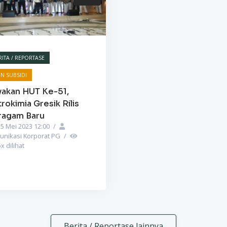
RITA / REPORTASE
N SUBSIDI
yakan HUT Ke-51,
rokimia Gresik Rilis
ragam Baru
5 Mei 2023 12:00
/
unikasi Korporat PG
/
5
x dilihat
Berita / Reportase lainnya