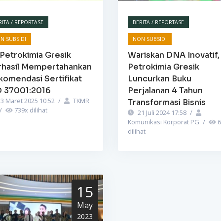
RITA / REPORTASE
BERITA / REPORTASE
N SUBSIDI
NON SUBSIDI
Petrokimia Gresik
Wariskan DNA Inovatif,
rhasil Mempertahankan
Petrokimia Gresik
komendasi Sertifikat
Luncurkan Buku
O 37001:2016
Perjalanan 4 Tahun
3 Maret 2025 10:52
/
TKMR
Transformasi Bisnis
/
739
x dilihat
21 Juli 2024 17:58
/
Komunikasi Korporat PG
/
6
dilihat
15
May
2023