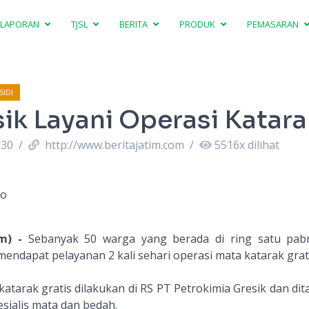
LAPORAN
TJSL
BERITA
PRODUK
PEMASARAN
IDI
ik Layani Operasi Katara
:30
/
http://www.beritajatim.com
/
5516
x dilihat
no
om) -
Sebanyak 50 warga yang berada di ring satu pab
mendapat pelayanan 2 kali sehari operasi mata katarak grati
atarak gratis dilakukan di RS PT Petrokimia Gresik
dan dit
sialis mata dan bedah.