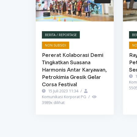
BERITA / REPORTASE
BE
NON SUBSIDI
NO
Pererat Kolaborasi Demi
Ra
Tingkatkan Suasana
Pet
Harmonis Antar Karyawan,
Se
1
Petrokimia Gresik Gelar
Kom
Corsa Festival
550
15 Juli 2023 11:34
/
Komunikasi Korporat PG
/
3989
x dilihat