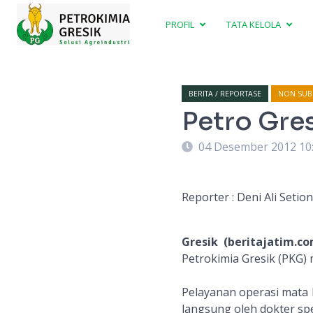
PROFIL
TATA KELOLA
BERITA / REPORTASE
NON SUBS
Petro Gres
04 Desember 2012 10
Reporter : Deni Ali Setio
Gresik (beritajatim.c
Petrokimia Gresik (PKG) 
Pelayanan operasi mata k
langsung oleh dokter spe