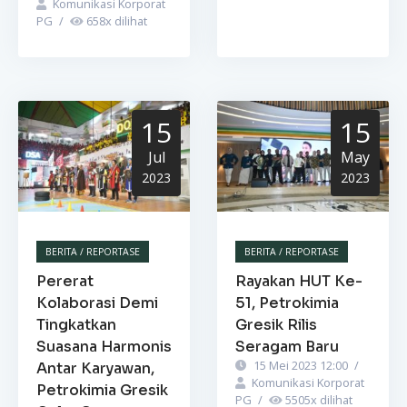
Komunikasi Korporat
PG
/
658
x dilihat
15
15
Jul
May
2023
2023
BERITA / REPORTASE
BERITA / REPORTASE
Pererat
Rayakan HUT Ke-
Kolaborasi Demi
51, Petrokimia
Tingkatkan
Gresik Rilis
Suasana Harmonis
Seragam Baru
15 Mei 2023 12:00
/
Antar Karyawan,
Komunikasi Korporat
Petrokimia Gresik
PG
/
5505
x dilihat