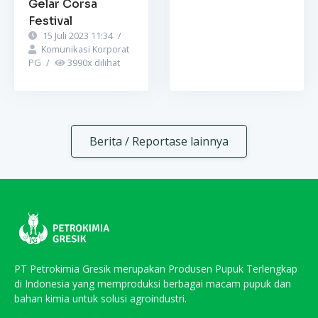
Gelar Corsa
Festival
15 Juli 2023 11:34
/
Komunikasi Korporat
PG
/
3990
x dilihat
Berita / Reportase lainnya
PT Petrokimia Gresik merupakan Produsen Pupuk Terlengkap
di Indonesia yang memproduksi berbagai macam pupuk dan
bahan kimia untuk solusi agroindustri.