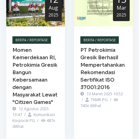
Aug
Mar
2025
2025
BERITA / REPORTASE
BERITA / REPORTASE
Momen
PT Petrokimia
Kemerdekaan RI,
Gresik Berhasil
Petrokimia Gresik
Mempertahankan
Bangun
Rekomendasi
Kebersamaan
Sertifikat ISO
dengan
37001:2016
13 Maret 2025 10:52
Masyarakat Lewat
/
TKMR PG
/
"Citizen Games"
740
x dilihat
12 Agustus 2025
13:47
/
Komunikasi
Korporat PG
/
487
x
dilihat