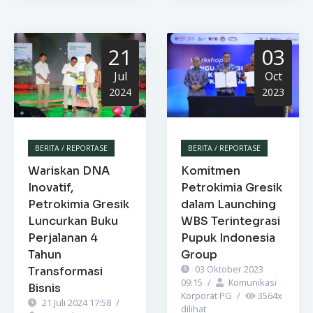
21
03
Jul
Oct
2024
2023
BERITA / REPORTASE
BERITA / REPORTASE
Wariskan DNA
Komitmen
Inovatif,
Petrokimia Gresik
Petrokimia Gresik
dalam Launching
Luncurkan Buku
WBS Terintegrasi
Perjalanan 4
Pupuk Indonesia
Tahun
Group
03 Oktober 2023
Transformasi
09:15
/
Komunikasi
Bisnis
Korporat PG
/
3564
x
21 Juli 2024 17:58
/
dilihat