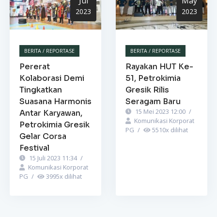
Jul
May
2023
2023
BERITA / REPORTASE
BERITA / REPORTASE
Pererat
Rayakan HUT Ke-
Kolaborasi Demi
51, Petrokimia
Tingkatkan
Gresik Rilis
Suasana Harmonis
Seragam Baru
15 Mei 2023 12:00
/
Antar Karyawan,
Komunikasi Korporat
Petrokimia Gresik
PG
/
5510
x dilihat
Gelar Corsa
Festival
15 Juli 2023 11:34
/
Komunikasi Korporat
PG
/
3995
x dilihat