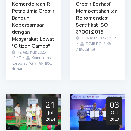
Kemerdekaan RI,
Gresik Berhasil
Petrokimia Gresik
Mempertahankan
Bangun
Rekomendasi
Kebersamaan
Sertifikat ISO
dengan
37001:2016
13 Maret 2025 10:52
Masyarakat Lewat
/
TKMR PG
/
"Citizen Games"
749
x dilihat
12 Agustus 2025
13:47
/
Komunikasi
Korporat PG
/
495
x
dilihat
21
03
Jul
Oct
2024
2023