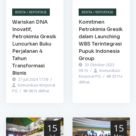
BERITA / REPORTASE
BERITA / REPORTASE
Wariskan DNA
Komitmen
Inovatif,
Petrokimia Gresik
Petrokimia Gresik
dalam Launching
Luncurkan Buku
WBS Terintegrasi
Perjalanan 4
Pupuk Indonesia
Tahun
Group
03 Oktober 2023
Transformasi
09:15
/
Komunikasi
Bisnis
Korporat PG
/
3571
x
21 Juli 2024 17:58
/
dilihat
Komunikasi Korporat
PG
/
667
x dilihat
15
15