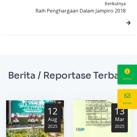
Berikutnya
Raih Penghargaan Dalam Jampiro 2018
Berita / Reportase Terbaru
tautan
kontak
12
13
Aug
Mar
2025
2025