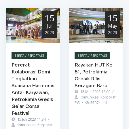
15
15
Jul
May
2023
2023
BERITA / REPORTASE
BERITA / REPORTASE
Pererat
Rayakan HUT Ke-
Kolaborasi Demi
51, Petrokimia
Tingkatkan
Gresik Rilis
Suasana Harmonis
Seragam Baru
15 Mei 2023 12:00
/
Antar Karyawan,
Komunikasi Korporat
Petrokimia Gresik
PG
/
5507
x dilihat
Gelar Corsa
Festival
15 Juli 2023 11:34
/
Komunikasi Korporat