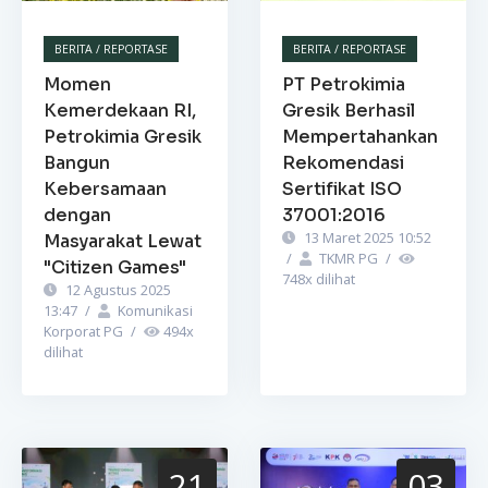
BERITA / REPORTASE
BERITA / REPORTASE
Momen
PT Petrokimia
Kemerdekaan RI,
Gresik Berhasil
Petrokimia Gresik
Mempertahankan
Bangun
Rekomendasi
Kebersamaan
Sertifikat ISO
dengan
37001:2016
13 Maret 2025 10:52
Masyarakat Lewat
/
TKMR PG
/
"Citizen Games"
748
x dilihat
12 Agustus 2025
13:47
/
Komunikasi
Korporat PG
/
494
x
dilihat
21
03