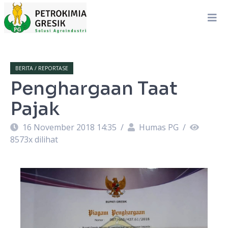
BERITA / REPORTASE
Penghargaan Taat
Pajak
16 November 2018 14:35
/
Humas PG
/
8573
x dilihat
a