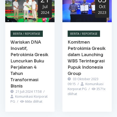
Jul
Oct
2024
2023
BERITA / REPORTASE
BERITA / REPORTASE
Wariskan DNA
Komitmen
Inovatif,
Petrokimia Gresik
Petrokimia Gresik
dalam Launching
Luncurkan Buku
WBS Terintegrasi
Perjalanan 4
Pupuk Indonesia
Tahun
Group
03 Oktober 2023
Transformasi
09:15
/
Komunikasi
Bisnis
Korporat PG
/
3571
x
21 Juli 2024 17:58
/
dilihat
Komunikasi Korporat
PG
/
666
x dilihat