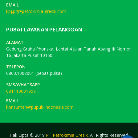
EMAIL
kpj.pg@petrokimia-gresik.com
PUSAT LAYANAN PELANGGAN
ALAMAT
Gedung Graha Phonska, Lantai 4 Jalan Tanah Abang III Nomor
16 Jakarta Pusat 10160
TELEPON
0800.1008001 (bebas pulsa)
SMS/WHATSAPP
081110001959
EMAIL
konsumen@pupuk-indonesia.com
Hak Cipta © 2019
PT Petrokimia Gresik
. All Rights Reserved.