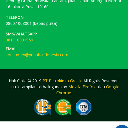
Gedung Graha Phonska, Lantai 4 Jalan Tanah Abang III Nomor
16 Jakarta Pusat 10160
TELEPON
0800.1008001 (bebas pulsa)
SMS/WHATSAPP
081110001959
EMAIL
konsumen@pupuk-indonesia.com
Hak Cipta © 2019
PT Petrokimia Gresik
. All Rights Reserved.
Untuk tampilan terbaik gunakan
Mozilla Firefox
atau
Google
Chrome
.