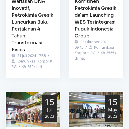
Wariskan DNA
Komitmen
Inovatif,
Petrokimia Gresik
Petrokimia Gresik
dalam Launching
Luncurkan Buku
WBS Terintegrasi
Perjalanan 4
Pupuk Indonesia
Tahun
Group
03 Oktober 2023
Transformasi
09:15
/
Komunikasi
Bisnis
Korporat PG
/
3565
x
21 Juli 2024 17:58
/
dilihat
Komunikasi Korporat
PG
/
659
x dilihat
15
15
Jul
May
2023
2023