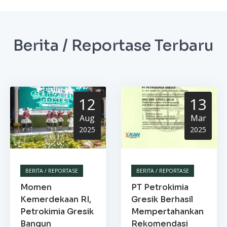
Berita / Reportase Terbaru
12
13
Aug
Mar
2025
2025
BERITA / REPORTASE
BERITA / REPORTASE
Momen
PT Petrokimia
Kemerdekaan RI,
Gresik Berhasil
Petrokimia Gresik
Mempertahankan
Bangun
Rekomendasi