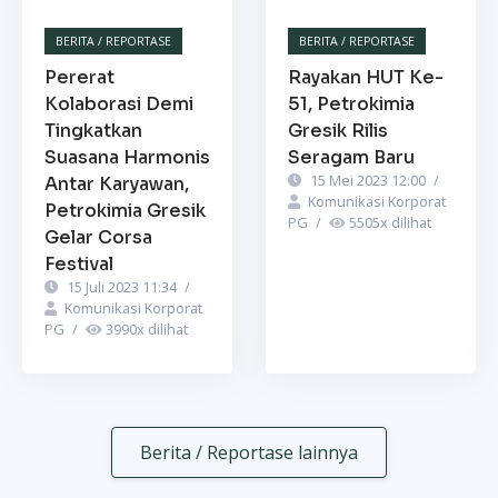
BERITA / REPORTASE
BERITA / REPORTASE
Pererat
Rayakan HUT Ke-
Kolaborasi Demi
51, Petrokimia
Tingkatkan
Gresik Rilis
Suasana Harmonis
Seragam Baru
15 Mei 2023 12:00
/
Antar Karyawan,
Komunikasi Korporat
Petrokimia Gresik
PG
/
5505
x dilihat
Gelar Corsa
Festival
15 Juli 2023 11:34
/
Komunikasi Korporat
PG
/
3990
x dilihat
Berita / Reportase lainnya