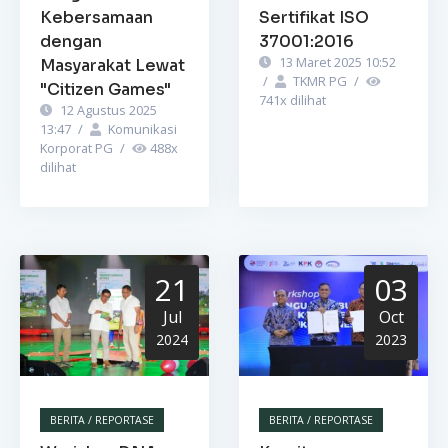
Kebersamaan
Sertifikat ISO
dengan
37001:2016
13 Maret 2025 10:52
Masyarakat Lewat
/
TKMR PG
/
"Citizen Games"
741
x dilihat
12 Agustus 2025
13:47
/
Komunikasi
Korporat PG
/
488
x
dilihat
21
03
Jul
Oct
2024
2023
BERITA / REPORTASE
BERITA / REPORTASE