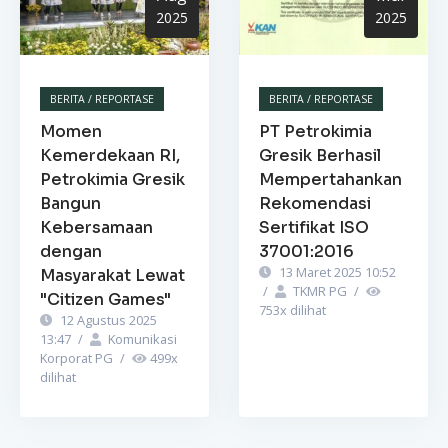
2025
2025
BERITA / REPORTASE
BERITA / REPORTASE
Momen
PT Petrokimia
Kemerdekaan RI,
Gresik Berhasil
Petrokimia Gresik
Mempertahankan
Bangun
Rekomendasi
Kebersamaan
Sertifikat ISO
dengan
37001:2016
13 Maret 2025 10:52
Masyarakat Lewat
/
TKMR PG
/
"Citizen Games"
753
x dilihat
12 Agustus 2025
13:47
/
Komunikasi
Korporat PG
/
499
x
dilihat