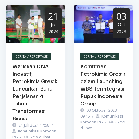
21
03
Jul
Oct
2024
2023
BERITA / REPORTASE
BERITA / REPORTASE
Wariskan DNA
Komitmen
Inovatif,
Petrokimia Gresik
Petrokimia Gresik
dalam Launching
Luncurkan Buku
WBS Terintegrasi
Perjalanan 4
Pupuk Indonesia
Tahun
Group
03 Oktober 2023
Transformasi
09:15
/
Komunikasi
Bisnis
Korporat PG
/
3575
x
21 Juli 2024 17:58
/
dilihat
Komunikasi Korporat
PG
/
671
x dilihat