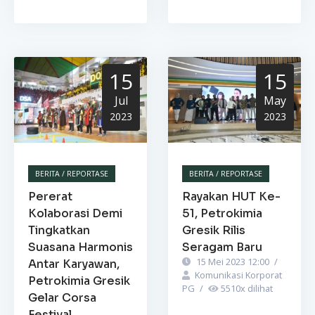
15
15
Jul
May
2023
2023
BERITA / REPORTASE
BERITA / REPORTASE
Pererat
Rayakan HUT Ke-
Kolaborasi Demi
51, Petrokimia
Tingkatkan
Gresik Rilis
Suasana Harmonis
Seragam Baru
15 Mei 2023 12:00
/
Antar Karyawan,
Komunikasi Korporat
Petrokimia Gresik
PG
/
5510
x dilihat
Gelar Corsa
Festival