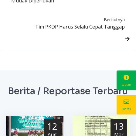
Mutlak Diperlukan
Berikutnya
Tim PKDP Harus Selalu Cepat Tanggap
tautan
Berita / Reportase Terbaru
kontak
12
13
Aug
Mar