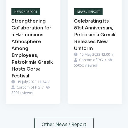
NEWS / REPORT
NEWS / REPORT
Strengthening
Celebrating its
Collaboration for
51st Anniversary,
a Harmonious
Petrokimia Gresik
Atmosphere
Releases New
Among
Uniform
15 May 2023 12:00
/
Employees,
Corcom of PG
/
Petrokimia Gresik
5505
x viewed
Hosts Corsa
Festival
15 July 2023 11:34
/
Corcom of PG
/
3991
x viewed
Other News / Report