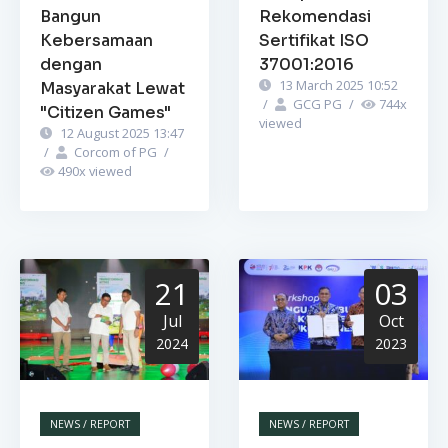
Bangun
Rekomendasi
Kebersamaan
Sertifikat ISO
dengan
37001:2016
13 March 2025 10:52
Masyarakat Lewat
/
GCG PG
/
744
x
"Citizen Games"
viewed
12 August 2025 13:47
/
Corcom of PG
/
490
x viewed
21
03
Jul
Oct
2024
2023
NEWS / REPORT
NEWS / REPORT