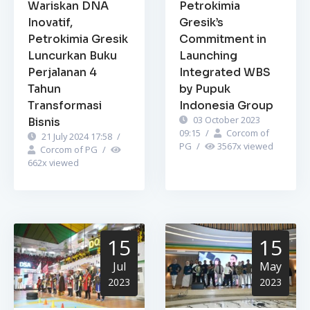
Wariskan DNA
Petrokimia
Inovatif,
Gresik’s
Petrokimia Gresik
Commitment in
Luncurkan Buku
Launching
Perjalanan 4
Integrated WBS
Tahun
by Pupuk
Transformasi
Indonesia Group
03 October 2023
Bisnis
09:15
/
Corcom of
21 July 2024 17:58
/
PG
/
3567
x viewed
Corcom of PG
/
662
x viewed
15
15
Jul
May
2023
2023