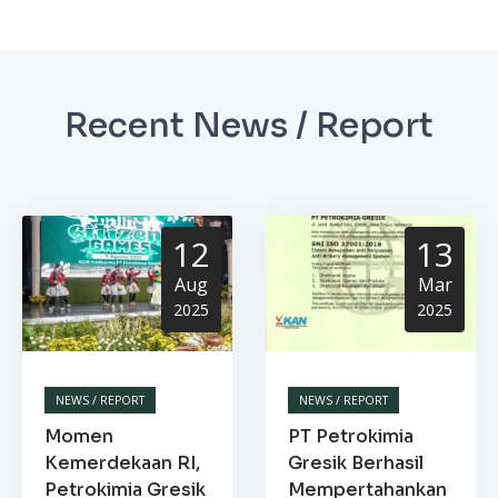
Recent News / Report
12
13
Aug
Mar
2025
2025
NEWS / REPORT
NEWS / REPORT
Momen
PT Petrokimia
Kemerdekaan RI,
Gresik Berhasil
Petrokimia Gresik
Mempertahankan