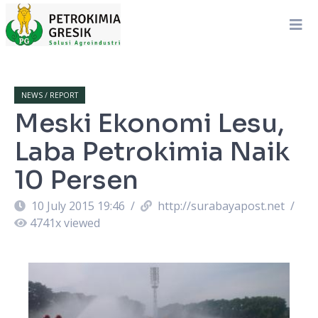
NEWS / REPORT
Meski Ekonomi Lesu,
Laba Petrokimia Naik
10 Persen
10 July 2015 19:46
/
http://surabayapost.net
/
4741
x viewed